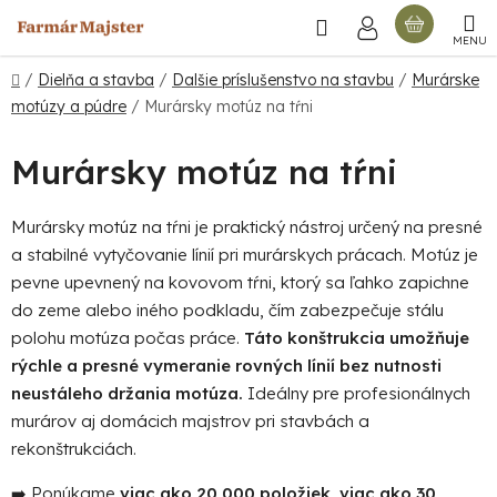
Prejsť
Hľadať
NÁKU
na
obsah
KOŠÍ
Domov
/
Dielňa a stavba
/
Dalšie príslušenstvo na stavbu
/
Murárske
motúzy a púdre
/
Murársky motúz na tŕni
Murársky motúz na tŕni
Murársky motúz na tŕni je praktický nástroj určený na presné
a stabilné vytyčovanie línií pri murárskych prácach. Motúz je
pevne upevnený na kovovom tŕni, ktorý sa ľahko zapichne
do zeme alebo iného podkladu, čím zabezpečuje stálu
polohu motúza počas práce.
Táto konštrukcia umožňuje
rýchle a presné vymeranie rovných línií bez nutnosti
neustáleho držania motúza.
Ideálny pre profesionálnych
murárov aj domácich majstrov pri stavbách a
rekonštrukciách.
➡️ Ponúkame
viac ako 20 000 položiek, viac ako 30