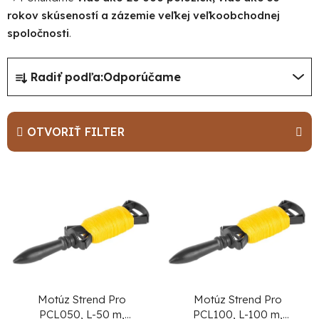
rokov skúseností a zázemie veľkej veľkoobchodnej
spoločnosti
.
R
Radiť podľa:
Odporúčame
a
d
e
OTVORIŤ FILTER
n
i
V
e
ý
p
p
r
i
o
s
d
p
u
r
Motúz Strend Pro
Motúz Strend Pro
PCL050, L-50 m,
PCL100, L-100 m,