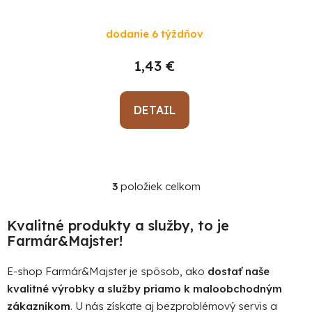
murársky, na tŕni
dodanie 6 týždňov
1,43 €
DETAIL
3
položiek celkom
O
v
l
Kvalitné produkty a služby, to je
á
Farmár&Majster!
d
a
E-shop Farmár&Majster je spôsob, ako
dostať naše
c
kvalitné výrobky a služby priamo k maloobchodným
i
zákazníkom
. U nás získate aj bezproblémový servis a