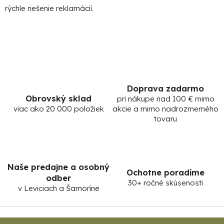
e
rýchle riešenie reklamácií.
p
r
v
k
y
v
ý
Doprava zadarmo
p
Obrovský sklad
pri nákupe nad 100 € mimo
i
viac ako 20 000 položiek
akcie a mimo nadrozmerného
s
tovaru
u
Naše predajne a osobný
Ochotne poradíme
odber
30+ ročné skúsenosti
v Leviciach a Šamoríne
Z