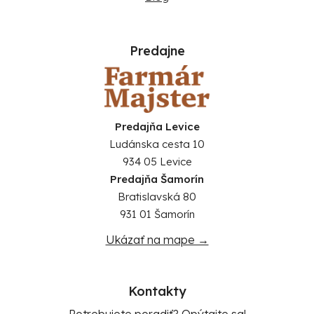
Predajne
Predajňa Levice
Ludánska cesta 10
934 05 Levice
Predajňa Šamorín
Bratislavská 80
931 01 Šamorín
Ukázať na mape →
Kontakty
Potrebujete poradiť? Opýtajte sa!