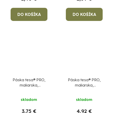
DO KOŠÍKA
DO KOŠÍKA
Páska tesa® PRO,
Páska tesa® PRO,
maliarska,
maliarska,
maskovacia, lepiaca,
maskovacia, lepiaca,
38 mm, L-50 m
50 mm, L-50 m
skladom
skladom
3,75 €
4,92 €