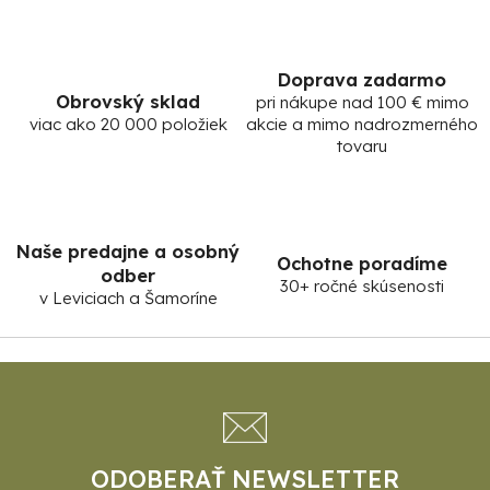
y
v
ý
Doprava zadarmo
p
Obrovský sklad
pri nákupe nad 100 € mimo
i
viac ako 20 000 položiek
akcie a mimo nadrozmerného
s
tovaru
u
Naše predajne a osobný
Ochotne poradíme
odber
30+ ročné skúsenosti
v Leviciach a Šamoríne
Z
á
p
ä
t
ODOBERAŤ NEWSLETTER