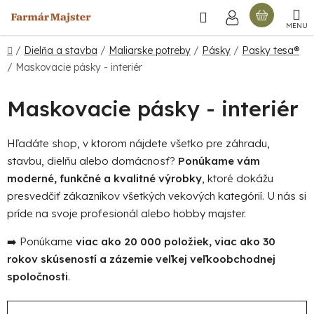
Prejsť
Hľadať
NÁKU
na
obsah
KOŠÍ
Domov
/
Dielňa a stavba
/
Maliarske potreby
/
Pásky
/
Pasky tesa®
/
Maskovacie pásky - interiér
Maskovacie pásky - interiér
Hľadáte shop, v ktorom nájdete všetko pre záhradu,
stavbu, dielňu alebo domácnosť?
Ponúkame vám
moderné, funkčné a kvalitné výrobky
, ktoré dokážu
presvedčiť zákazníkov všetkých vekových kategórií. U nás si
príde na svoje profesionál alebo hobby majster.
➡️ Ponúkame
viac ako 20 000 položiek, viac ako 30
rokov skúseností a zázemie veľkej veľkoobchodnej
spoločnosti
.
R