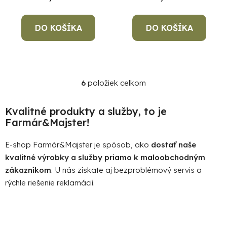
DO KOŠÍKA
DO KOŠÍKA
6
položiek celkom
O
v
l
Kvalitné produkty a služby, to je
á
Farmár&Majster!
d
a
E-shop Farmár&Majster je spôsob, ako
dostať naše
c
kvalitné výrobky a služby priamo k maloobchodným
i
zákazníkom
. U nás získate aj bezproblémový servis a
e
rýchle riešenie reklamácií.
p
r
v
k