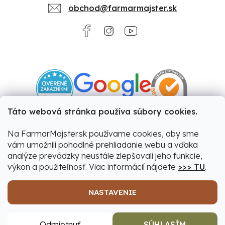
obchod@farmarmajster.sk
Táto webová stránka používa súbory cookies.
Na FarmarMajster.sk používame cookies, aby sme
vám umožnili pohodlné prehliadanie webu a vďaka
analýze prevádzky neustále zlepšovali jeho funkcie,
výkon a použiteľnosť. Viac informácií nájdete
>>> TU
.
NASTAVENIE
Vytvoril Shoptet
|
Upravil Balkys
Odmietnuť
SÚHLASÍM