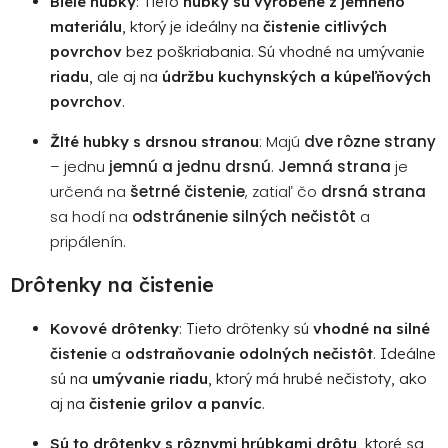
Biele hubky
: Tieto
hubky sú vyrobené z jemného
v
materiálu
, ktorý je ideálny na
čistenie citlivých
ý
povrchov
bez poškriabania. Sú vhodné na umývanie
p
riadu
, ale aj na
údržbu kuchynských a kúpeľňových
i
povrchov
.
s
u
: Majú
dve rôzne strany
Žlté hubky s drsnou stranou
– jednu
jemnú a jednu drsnú
.
Jemná strana
je
určená na
šetrné čistenie
, zatiaľ čo
drsná strana
sa hodí na
odstránenie silných nečistôt
a
pripálenín.
Drôtenky na čistenie
Kovové drôtenky
: Tieto drôtenky sú
vhodné na silné
čistenie
a
odstraňovanie odolných nečistôt
. Ideálne
sú na
umývanie riadu
, ktorý má hrubé nečistoty, ako
aj na
čistenie grilov a panvíc
.
Sú to drôtenky s rôznymi hrúbkami drôtu
, ktoré sa