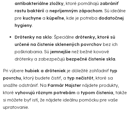
antibakteriálne zložky
, ktoré pomáhajú
zabrániť
rastu baktérií
a
nepríjemným zápachom
. Sú ideálne
pre
kuchyne
a
kúpeľne
, kde je potreba
dodatočnej
hygieny
.
Drôtenky na sklo
: Špeciálne
drôtenky, ktoré sú
určené na čistenie sklenených povrchov
bez ich
poškriabania. Sú
jemnejšie
než bežné kovové
drôtenky a zabezpečujú
bezpečné čistenie skla
.
Pri výbere
hubiek a drôteniek
je dôležité zohľadniť
typ
povrchu
, ktorý budete čistiť, a
typ nečistôt
, ktoré sa
snažíte odstrániť. Na
Farmár Majster
nájdete produkty,
ktoré
vyhovujú rôznym potrebám
a
typom čistenia
, takže
si môžete byť istí, že nájdete ideálnu pomôcku pre vaše
upratovanie.