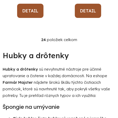
DETAIL
DETAIL
24
položiek celkom
O
v
l
Hubky a drôtenky
á
d
Hubky a drôtenky
sú nevyhnutné nástroje pre účinné
a
upratovanie a čistenie v každej domácnosti. Na eshope
c
i
Farmár Majster
nájdete širokú škálu týchto čistiacich
e
pomôcok, ktoré sú navrhnuté tak, aby pokryli všetky vaše
p
potreby. Tu je prehľad rôznych typov a ich využitia:
r
v
Špongie na umývanie
k
y