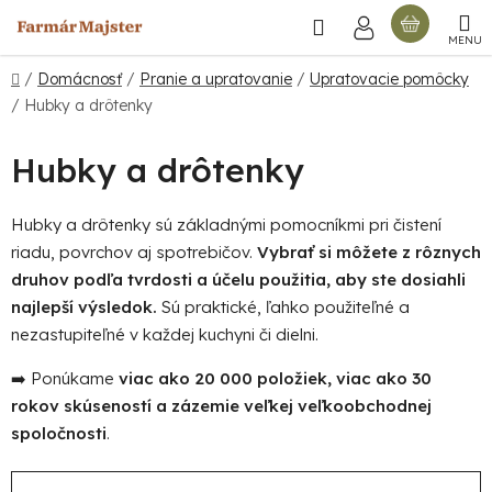
Prejsť
Hľadať
NÁKU
na
obsah
KOŠÍ
Domov
/
Domácnosť
/
Pranie a upratovanie
/
Upratovacie pomôcky
/
Hubky a drôtenky
Hubky a drôtenky
Hubky a drôtenky sú základnými pomocníkmi pri čistení
riadu, povrchov aj spotrebičov.
Vybrať si môžete z rôznych
druhov podľa tvrdosti a účelu použitia, aby ste dosiahli
najlepší výsledok.
Sú praktické, ľahko použiteľné a
nezastupiteľné v každej kuchyni či dielni.
➡️ Ponúkame
viac ako 20 000 položiek, viac ako 30
rokov skúseností a zázemie veľkej veľkoobchodnej
spoločnosti
.
R