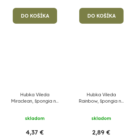
DO KOŠÍKA
DO KOŠÍKA
Hubka Vileda
Hubka Vileda
Miraclean, špongia na
Rainbow, špongia na
škvrny, bal. 4 ks
riad, bal. 9+1 ks
skladom
skladom
4,37 €
2,89 €