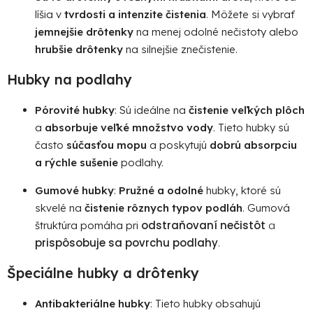
líšia v
tvrdosti a intenzite čistenia
. Môžete si vybrať
jemnejšie drôtenky
na menej odolné nečistoty alebo
hrubšie drôtenky
na silnejšie znečistenie.
Hubky na podlahy
Pórovité hubky
: Sú ideálne na
čistenie veľkých plôch
a
absorbuje veľké množstvo vody
. Tieto hubky sú
často
súčasťou mopu
a poskytujú
dobrú absorpciu
a rýchle sušenie
podlahy.
Gumové hubky
:
Pružné a odolné
hubky, ktoré sú
skvelé na
čistenie rôznych typov podláh
. Gumová
odstraňovaní nečistôt
a
štruktúra pomáha pri
prispôsobuje sa povrchu podlahy
.
Špeciálne hubky a drôtenky
Antibakteriálne hubky
: Tieto hubky obsahujú