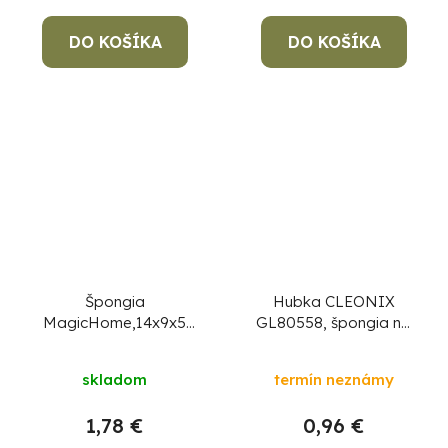
DO KOŠÍKA
DO KOŠÍKA
Špongia
Hubka CLEONIX
MagicHome,14x9x5
GL80558, špongia na
cm, bal. 3 ks
kuchynský riad, s
dávkovačom
skladom
termín neznámy
1,78 €
0,96 €