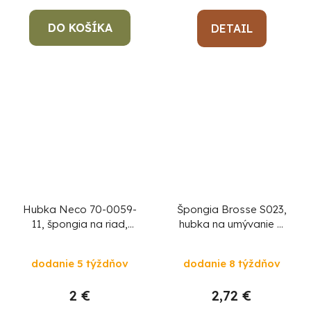
DO KOŠÍKA
DETAIL
Hubka Neco 70-0059-
Špongia Brosse S023,
11, špongia na riad,
hubka na umývanie a
90x60x40 mm, bal. 3
čistenie, bal. 2 ks
ks
dodanie 5 týždňov
dodanie 8 týždňov
2 €
2,72 €