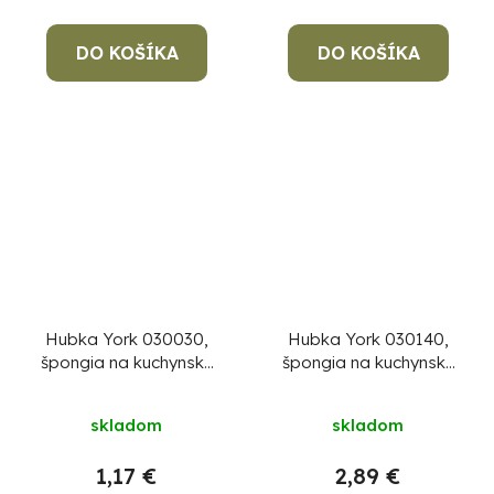
DO KOŠÍKA
DO KOŠÍKA
Hubka York 030030,
Hubka York 030140,
špongia na kuchynský
špongia na kuchynský
riad, 9x6x3 cm, bal. 10
riad, 24+4 ks
ks
skladom
skladom
1,17 €
2,89 €