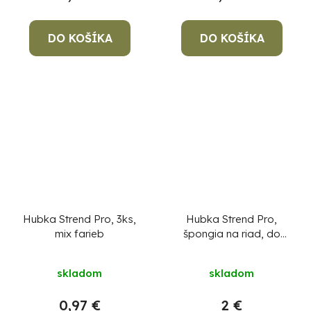
DO KOŠÍKA
DO KOŠÍKA
Hubka Strend Pro, 3ks,
Hubka Strend Pro,
mix farieb
špongia na riad, do
kuchyne, 9x6,5x4 cm,
bal. 9 ks
skladom
skladom
0,97 €
2 €