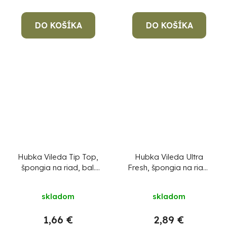
DO KOŠÍKA
DO KOŠÍKA
Hubka Vileda Tip Top,
Hubka Vileda Ultra
špongia na riad, bal.
Fresh, špongia na riad,
3+2 ks
2+1 ks
skladom
skladom
1,66 €
2,89 €