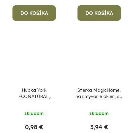
DO KOŠÍKA
DO KOŠÍKA
Hubka York
Stierka MagicHome,
ECONATURAL,
na umývanie okien, so
špongia na kuchynský
špongiou, násada
riad, sisal Agáva,
45,7cm
skladom
skladom
10x7x2,5 cm, bal. 2 ks
0,98 €
3,94 €