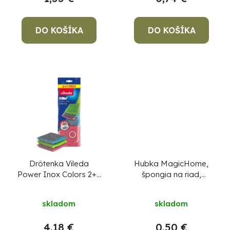
k
t
o
DO KOŠÍKA
DO KOŠÍKA
v
Po
po
91
99
(P
07
Drôtenka Vileda
Hubka MagicHome,
17
Power Inox Colors 2+1
špongia na riad,
ks
110x70x30 mm, bal. 2
ks
skladom
skladom
4,18 €
0,50 €