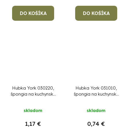
DO KOŠÍKA
DO KOŠÍKA
Hubka York 030220,
Hubka York 031010,
špongia na kuchynský
špongia na kuchynský
riad, 4+1 ks, wave,
riad, ergonomická,
vlnitá
9x7x4,3 cm bal. 3 ks
skladom
skladom
1,17 €
0,74 €