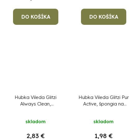
DO KOŠÍKA
DO KOŠÍKA
Hubka Vileda Glitzi
Hubka Vileda Glitzi Pur
Always Clean,
Active, špongia na
viskózna, špongia na
kuchynský riad,
riad, bal. 2 ks
vysoká, bal. 2 ks
skladom
skladom
2,83 €
1,98 €