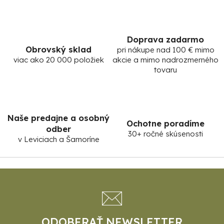
Doprava zadarmo
Obrovský sklad
pri nákupe nad 100 € mimo
viac ako 20 000 položiek
akcie a mimo nadrozmerného
tovaru
Naše predajne a osobný
Ochotne poradíme
odber
30+ ročné skúsenosti
v Leviciach a Šamoríne
Z
á
p
ä
t
ODOBERAŤ NEWSLETTER