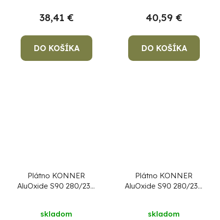
38,41 €
40,59 €
DO KOŠÍKA
DO KOŠÍKA
Plátno KONNER
Plátno KONNER
AluOxide S90 280/230
AluOxide S90 280/230
mm, P100, brúsne
mm, P120, brúsne
skladom
skladom