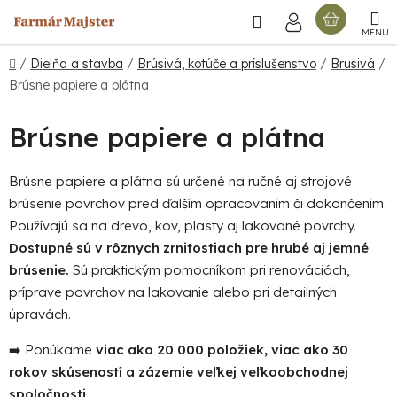
Prejsť
Hľadať
NÁKU
na
obsah
KOŠÍ
Domov
/
Dielňa a stavba
/
Brúsivá, kotúče a príslušenstvo
/
Brusivá
/
Brúsne papiere a plátna
Brúsne papiere a plátna
Brúsne papiere a plátna sú určené na ručné aj strojové
brúsenie povrchov pred ďalším opracovaním či dokončením.
Používajú sa na drevo, kov, plasty aj lakované povrchy.
Dostupné sú v rôznych zrnitostiach pre hrubé aj jemné
brúsenie.
Sú praktickým pomocníkom pri renováciách,
príprave povrchov na lakovanie alebo pri detailných
úpravách.
➡️ Ponúkame
viac ako 20 000 položiek, viac ako 30
rokov skúseností a zázemie veľkej veľkoobchodnej
spoločnosti
.