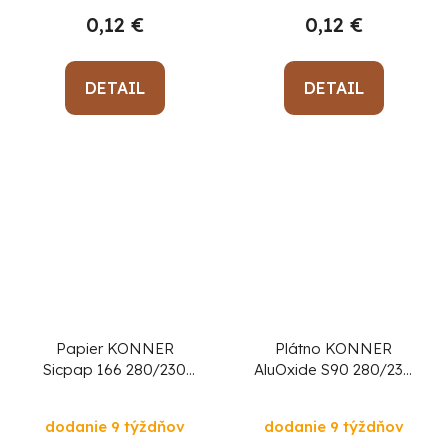
0,12 €
0,12 €
DETAIL
DETAIL
Papier KONNER
Plátno KONNER
Sicpap 166 280/230
AluOxide S90 280/230
mm, P120, brúsny
mm, P180, brúsne
dodanie 9 týždňov
dodanie 9 týždňov