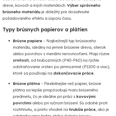
v
k
dreve, kovoch a iných materiáloch.
Výber správneho
y
brúsneho materiálu
je dôležitý pre dosiahnutie
v
požadovaného efektu a úsporu času.
ý
p
Typy brúsnych papierov a plátien
i
s
Brúsne papiere
– Najbežnejší typ brúsiaceho
u
materiálu, ideálny na jemné brúsenie dreva, stierok
alebo povrchov s menšími nerovnosťami. Majú rôzne
zrnitosti
, od hrubozrnných (P40-P60) na rýchle
odstraňovanie vrstiev po jemnozrnné (P1200 a viac),
ktoré sa používajú na
dokončovacie práce
.
Brúsne plátna
– Flexibilnejšie než papier, brúsne
plátna sa lepšie prispôsobujú tvaru brúseného
predmetu, čo je ideálne pri práci s
kovovými
povrchmi
alebo pri ručnom brúsení. Sú odolné proti
roztrhnutiu, a preto vhodné na
hrubšie práce
, ako je
odstraňovanie hrdze alebo čistenie kovov.