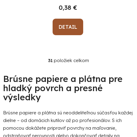
0,38 €
DETAIL
31
položiek celkom
O
v
l
Brúsne papiere a plátna pre
á
hladký povrch a presné
d
výsledky
a
c
i
Brúsne papiere a plátna sú neoddeliteľnou súčasťou každej
e
dielne – od domácich kutilov až po profesionálov. S ich
p
pomocou dokážete pripraviť povrchy na maľovanie,
r
odstraňovať nerovnosti alebo dokončovať detaily na