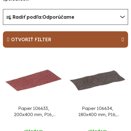
R
Radiť podľa:
Odporúčame
a
d
e
OTVORIŤ FILTER
n
i
V
e
ý
p
p
r
i
o
s
d
p
u
r
Papier 106633,
Papier 106634,
200x400 mm, P16,
180x400 mm, P16,
k
o
brúsny, polystyrén
brúsny. polystyrén
t
d