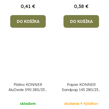
0,41 €
0,38 €
DO KOŠÍKA
DO KOŠÍKA
Plátno KONNER
Papier KONNER
AluOxide S90 280/230
Sandpap 145 280/230
mm, P80, brúsne
mm, P120, brúsny
skladom
dodanie 9 týždňov