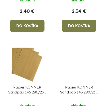
skladom
skladom
o
u
v
k
2,40 €
2,34 €
t
o
DO KOŠÍKA
DO KOŠÍKA
v
Po
po
91
99
(P
07
17
Papier KONNER
Papier KONNER
Sandpap 145 280/230
Sandpap 145 280/230
mm, P100, brúsny
mm, P150, brúsny
skladom
skladom