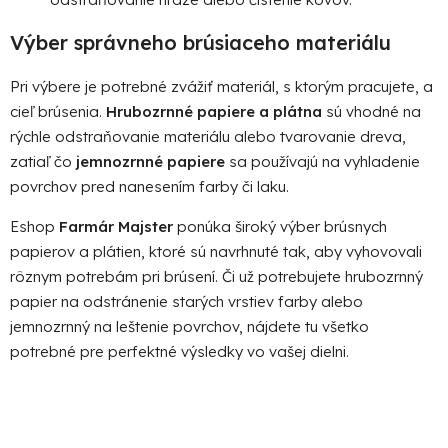
Výber správneho brúsiaceho materiálu
Pri výbere je potrebné zvážiť materiál, s ktorým pracujete, a
cieľ brúsenia.
Hrubozrnné papiere a plátna
sú vhodné na
rýchle odstraňovanie materiálu alebo tvarovanie dreva,
zatiaľ čo
jemnozrnné papiere
sa používajú na vyhladenie
povrchov pred nanesením farby či laku.
Eshop
Farmár Majster
ponúka široký výber brúsnych
papierov a plátien, ktoré sú navrhnuté tak, aby vyhovovali
rôznym potrebám pri brúsení. Či už potrebujete hrubozrnný
papier na odstránenie starých vrstiev farby alebo
jemnozrnný na leštenie povrchov, nájdete tu všetko
potrebné pre perfektné výsledky vo vašej dielni.