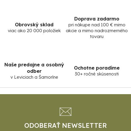
Doprava zadarmo
Obrovský sklad
pri nákupe nad 100 € mimo
viac ako 20 000 položiek
akcie a mimo nadrozmerného
tovaru
Naše predajne a osobný
Ochotne poradíme
odber
30+ ročné skúsenosti
v Leviciach a Šamoríne
Z
á
p
ä
t
ODOBERAŤ NEWSLETTER