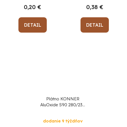
0,20 €
0,38 €
DETAIL
DETAIL
Plátno KONNER
AluOxide S90 280/230
mm, P320, brúsne
dodanie 9 týždňov