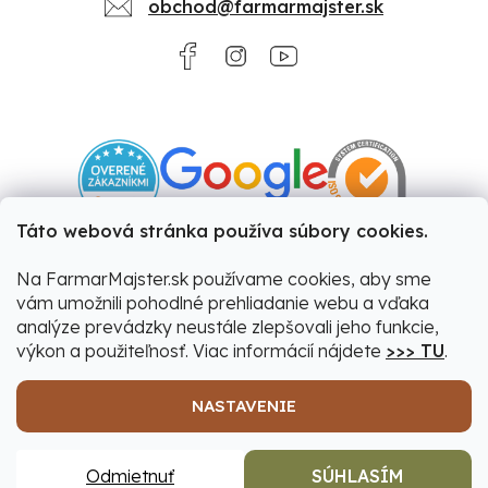
obchod@farmarmajster.sk
Táto webová stránka používa súbory cookies.
Na FarmarMajster.sk používame cookies, aby sme
vám umožnili pohodlné prehliadanie webu a vďaka
analýze prevádzky neustále zlepšovali jeho funkcie,
výkon a použiteľnosť. Viac informácií nájdete
>>> TU
.
NASTAVENIE
Vytvoril Shoptet
|
Upravil Balkys
Odmietnuť
SÚHLASÍM
Copyright 2026
Farmár&Majster
. Všetky práva