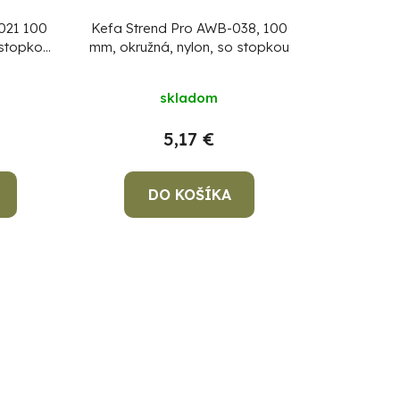
021 100
Kefa Strend Pro AWB-038, 100
 stopkou,
mm, okružná, nylon, so stopkou
skladom
5,17 €
DO KOŠÍKA