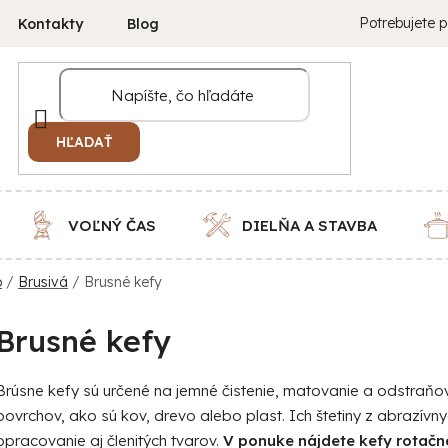
Potrebujete p
Kontakty
Blog
HĽADAŤ
VOĽNÝ ČAS
DIELŇA A STAVBA
o
/
Brusivá
/
Brusné kefy
Brusné kefy
Brúsne kefy sú určené na jemné čistenie, matovanie a odstraňov
povrchov, ako sú kov, drevo alebo plast. Ich štetiny z abrazív
opracovanie aj členitých tvarov.
V ponuke nájdete kefy rotačné