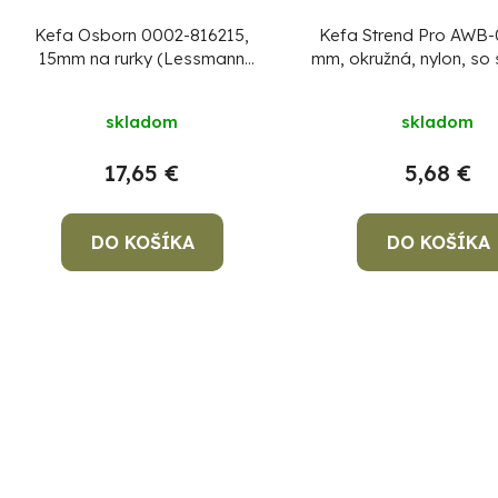
Kefa Osborn 0002-816215,
Kefa Strend Pro AWB-
15mm na rurky (Lessmann
mm, okružná, nylon, so
542.307)
G80
skladom
skladom
17,65 €
5,68 €
DO KOŠÍKA
DO KOŠÍKA