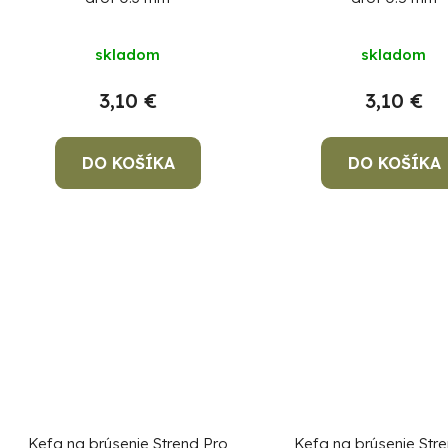
u
k
skladom
skladom
t
3,10 €
3,10 €
o
v
DO KOŠÍKA
DO KOŠÍKA
Kefa na brúsenie Strend Pro
Kefa na brúsenie Str