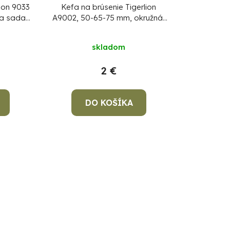
lion 9033
Kefa na brúsenie Tigerlion
lna sada
A9002, 50-65-75 mm, okružná,
u
vlnitá, 3-dielna sada kief, so
stopkou
skladom
2 €
DO KOŠÍKA