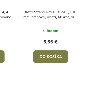
C4, 4
Kefa Strend Pro CCB-501, 100
revená
mm, hrncová, vlnitá, M14x2, drôt
0.3 mm
skladom
3,55 €
DO KOŠÍKA