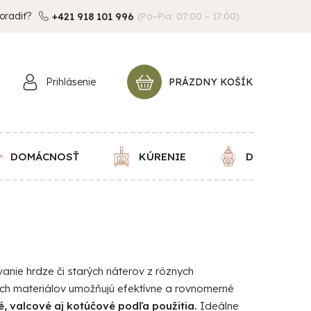
oradiť?
+421 918 101 996
(Po–Pia: 07:00 – 17:00)
Prihlásenie
PRÁZDNY KOŠÍK
NÁKUPNÝ
KOŠÍK
DOMÁCNOSŤ
KÚRENIE
DEKORÁCIE
anie hrdze či starých náterov z rôznych
nych materiálov umožňujú efektívne a rovnomerné
, valcové aj kotúčové podľa použitia.
Ideálne