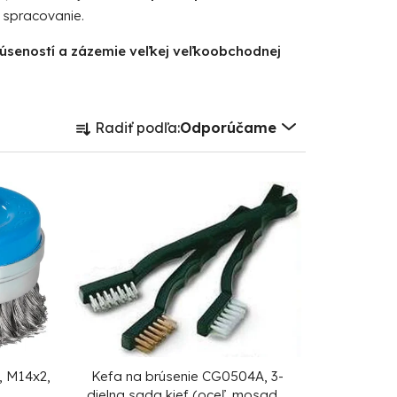
e spracovanie.
kúseností a zázemie veľkej veľkoobchodnej
R
Radiť podľa:
Odporúčame
a
d
e
n
i
e
p
r
o
d
, M14x2,
Kefa na brúsenie CG0504A, 3-
dielna sada kief (oceľ, mosadz,