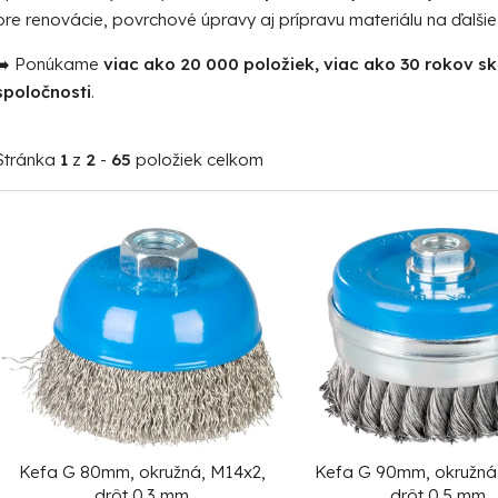
pre renovácie, povrchové úpravy aj prípravu materiálu na ďalši
➡️ Ponúkame
viac ako 20 000 položiek, viac ako 30 rokov s
spoločnosti
.
Stránka
1
z
2
-
65
položiek celkom
V
ý
p
i
s
p
r
o
Kefa G 80mm, okružná, M14x2,
Kefa G 90mm, okružná
d
drôt 0.3 mm
drôt 0.5 mm