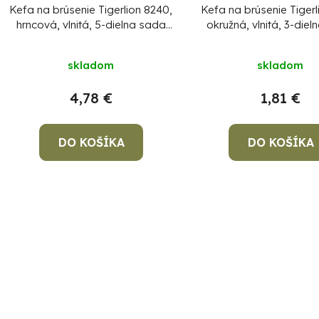
Kefa na brúsenie Tigerlion 8240,
Kefa na brúsenie Tiger
hrncová, vlnitá, 5-dielna sada
okružná, vlnitá, 3-die
kief, so stopkou
kief, so stopko
skladom
skladom
4,78 €
1,81 €
DO KOŠÍKA
DO KOŠÍKA