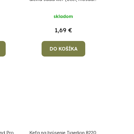
u
nylon)
k
skladom
t
o
1,69 €
v
DO KOŠÍKA
end Pro
Kefa na brúsenie Tigerlion 8220,