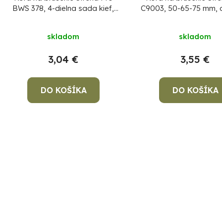
BWS 378, 4-dielna sada kief,
C9003, 50-65-75 mm, 
2x175 mm, 2x225 mm
vlnitá, 3-dielna sada k
stopkou
skladom
skladom
3,04 €
3,55 €
DO KOŠÍKA
DO KOŠÍKA