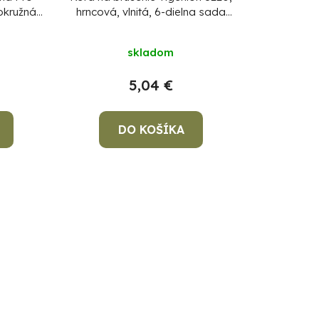
okružná,
hrncová, vlnitá, 6-dielna sada
ief, so
kief, so stopkou
skladom
5,04 €
DO KOŠÍKA