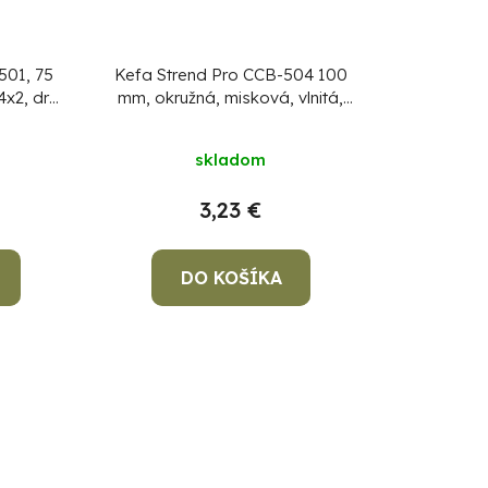
501, 75
Kefa Strend Pro CCB-504 100
4x2, drôt
mm, okružná, misková, vlnitá,
M14x2, drôt 0.3 mm
skladom
3,23 €
DO KOŠÍKA