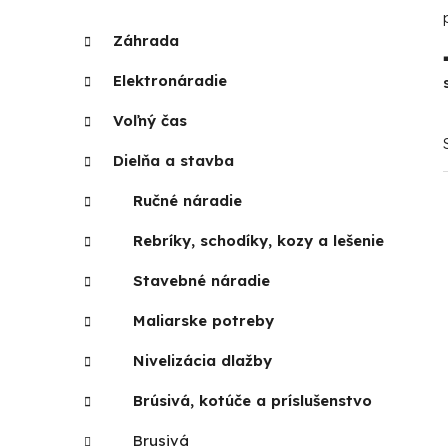
p
K
Preskočiť
Záhrada
a
kategórie
a
t
n
Elektronáradie
e
e
g
Voľný čas
l
ó
r
Dielňa a stavba
i
Ručné náradie
e
Rebríky, schodíky, kozy a lešenie
Stavebné náradie
Maliarske potreby
Nivelizácia dlažby
Brúsivá, kotúče a príslušenstvo
Brusivá