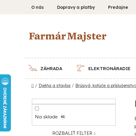
Prejsť
O nás
Dopravy a platby
Predajne
na
obsah
ZÁHRADA
ELEKTRONÁRADIE
Domov
/
Dielňa a stavba
/
Brúsivá, kotúče a príslušenstv
B
o
č
Na sklade
61
n
ý
ROZBALIŤ FILTER