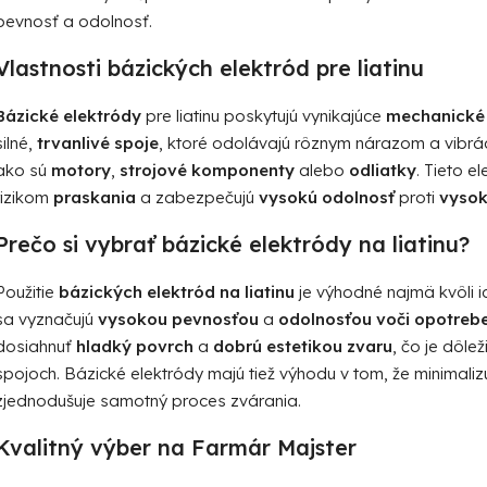
c
pevnosť a odolnosť.
i
e
Vlastnosti bázických elektród pre liatinu
p
r
Bázické elektródy
pre liatinu poskytujú vynikajúce
mechanické 
v
silné,
trvanlivé spoje
, ktoré odolávajú rôznym nárazom a vibráci
k
ako sú
motory
,
strojové komponenty
alebo
odliatky
. Tieto e
y
rizikom
praskania
a zabezpečujú
vysokú odolnosť
proti
vyso
v
ý
Prečo si vybrať bázické elektródy na liatinu?
p
i
Použitie
bázických elektród na liatinu
je výhodné najmä kvôli ic
s
sa vyznačujú
vysokou pevnosťou
a
odolnosťou voči opotreb
u
dosiahnuť
hladký povrch
a
dobrú estetikou zvaru
, čo je dôle
spojoch. Bázické elektródy majú tiež výhodu v tom, že minimaliz
zjednodušuje samotný proces zvárania.
Kvalitný výber na
Farmár Majster