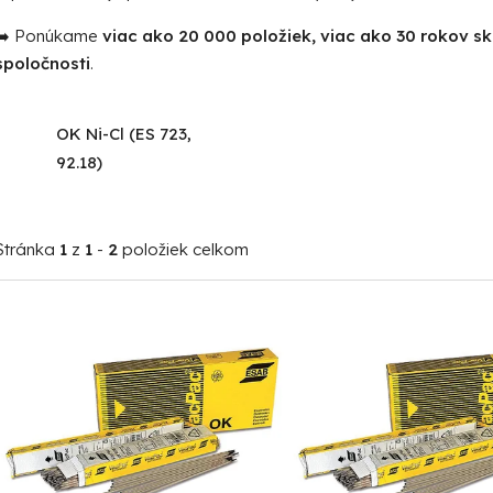
➡️ Ponúkame
viac ako 20 000 položiek, viac ako 30 rokov s
spoločnosti
.
OK Ni-Cl (ES 723,
92.18)
Stránka
1
z
1
-
2
položiek celkom
V
ý
p
i
s
p