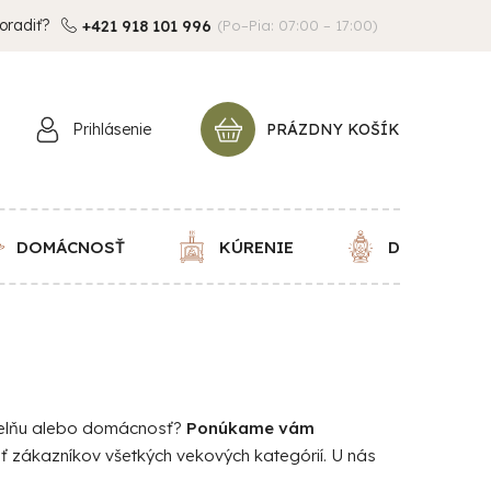
oradiť?
+421 918 101 996
(Po–Pia: 07:00 – 17:00)
Prihlásenie
PRÁZDNY KOŠÍK
NÁKUPNÝ
KOŠÍK
DOMÁCNOSŤ
KÚRENIE
DEKORÁCIE
dielňu alebo domácnosť?
Ponúkame vám
iť zákazníkov všetkých vekových kategórií. U nás