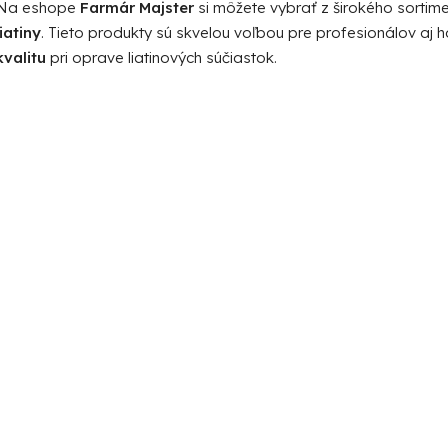
Na eshope
Farmár Majster
si môžete vybrať z širokého sortim
liatiny
. Tieto produkty sú skvelou voľbou pre profesionálov aj 
kvalitu
pri oprave liatinových súčiastok.