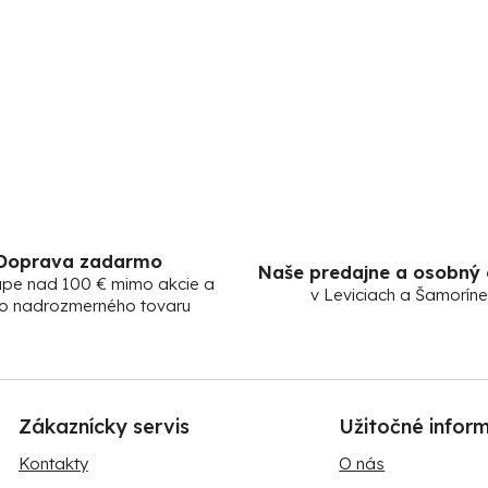
Doprava zadarmo
Naše predajne a osobný
upe nad 100 € mimo akcie a
v Leviciach a Šamoríne
o nadrozmerného tovaru
Zákaznícky servis
Užitočné infor
Kontakty
O nás