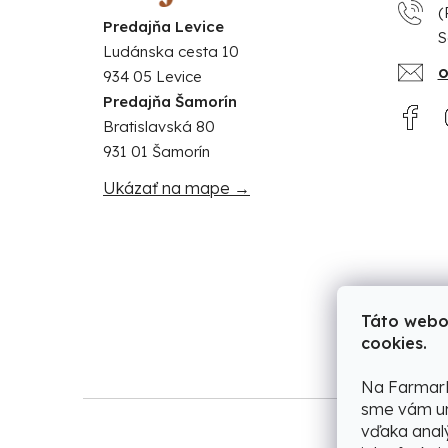
(
Predajňa Levice
S
Ludánska cesta 10
o
934 05 Levice
Predajňa Šamorín
Bratislavská 80
931 01 Šamorín
Ukázať na mape →
Táto webo
cookies.
Na FarmarM
sme vám um
vďaka anal