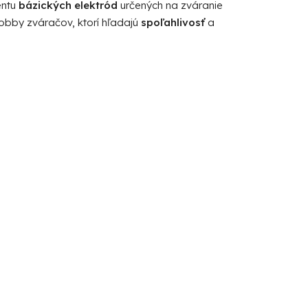
entu
bázických elektród
určených na zváranie
hobby zváračov, ktorí hľadajú
spoľahlivosť
a