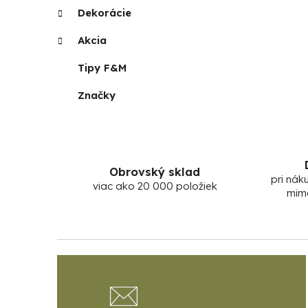
Dekorácie
Akcia
Tipy F&M
Značky
Obrovský sklad
pri nák
viac ako 20 000 položiek
mim
Z
á
p