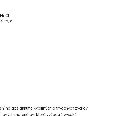
r
o
d
Ni-Cl
4 ks, 6
u
 VP
Cena
k
a 24 ks!
t
o
v
ení na dosiahnutie kvalitných a trvácnych zvarov.
tinových materiálov, ktoré vyžadujú vysokú