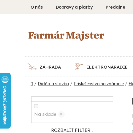
Prejsť
O nás
Dopravy a platby
Predajne
na
obsah
ZÁHRADA
ELEKTRONÁRADIE
Domov
/
Dielňa a stavba
/
Príslušenstvo na zváranie
/
El
B
o
č
Na sklade
0
n
ý
ROZBALIŤ FILTER