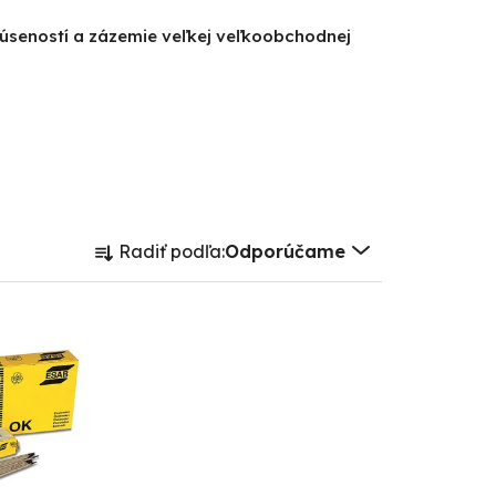
kúseností a zázemie veľkej veľkoobchodnej
R
Radiť podľa:
Odporúčame
a
d
e
n
i
e
p