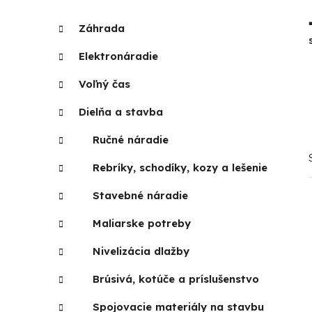
p
K
Preskočiť
Záhrada
a
kategórie
a
t
n
Elektronáradie
e
e
g
Voľný čas
l
ó
r
Dielňa a stavba
i
Ručné náradie
e
Rebríky, schodíky, kozy a lešenie
Stavebné náradie
Maliarske potreby
Nivelizácia dlažby
Brúsivá, kotúče a príslušenstvo
Spojovacie materiály na stavbu