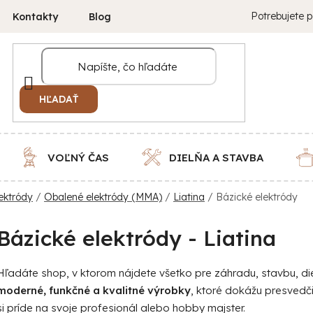
Potrebujete p
Kontakty
Blog
HĽADAŤ
VOĽNÝ ČAS
DIELŇA A STAVBA
ektródy
/
Obalené elektródy (MMA)
/
Liatina
/
Bázické elektródy
Bázické elektródy - Liatina
Hľadáte shop, v ktorom nájdete všetko pre záhradu, stavbu, 
moderné, funkčné a kvalitné výrobky
, ktoré dokážu presvedč
si príde na svoje profesionál alebo hobby majster.