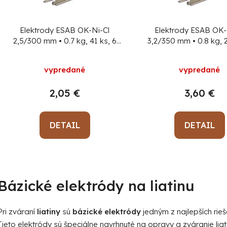
r
o
Elektrody ESAB OK-Ni-Cl
Elektrody ESAB OK-
d
2,5/300 mm • 0.7 kg, 41 ks, 6
3,2/350 mm • 0.8 kg, 2
bal. (OK 92.18) liatina, VP
Cena
bal. (OK 92.18) liatina,
u
za 1 ks, min. objednávka 41 ks!
za 1 ks, min. objednávk
k
vypredané
vypredané
t
2,05 €
3,60 €
o
v
DETAIL
DETAIL
O
v
Bázické elektródy na liatinu
l
á
d
Pri zváraní
liatiny
sú
bázické elektródy
jedným z najlepších rieš
a
Tieto elektródy sú špeciálne navrhnuté na opravy a zváranie lia