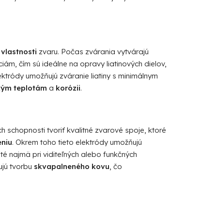
vlastnosti
zvaru. Počas zvárania vytvárajú
ám, čím sú ideálne na opravy liatinových dielov,
lektródy umožňujú zváranie liatiny s minimálnym
kým teplotám
a
korózii
.
h schopnosti tvoriť kvalitné zvarové spoje, ktoré
eniu
. Okrem toho tieto elektródy umožňujú
žité najmä pri viditeľných alebo funkčných
ujú tvorbu
skvapalneného kovu
, čo