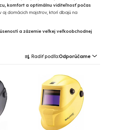
cu, komfort a optimálnu viditeľnosť počas
aj domácich majstrov, ktorí dbajú na
kúseností a zázemie veľkej veľkoobchodnej
R
Radiť podľa:
Odporúčame
a
d
e
n
i
e
p
r