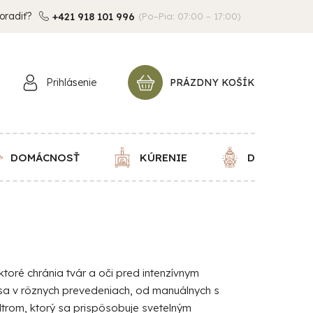
oradiť?
+421 918 101 996
(Po–Pia: 07:00 – 17:00)
Prihlásenie
PRÁZDNY KOŠÍK
NÁKUPNÝ
KOŠÍK
DOMÁCNOSŤ
KÚRENIE
DEKORÁCIE
oré chránia tvár a oči pred intenzívnym
 sa v rôznych prevedeniach, od manuálnych s
trom, ktorý sa prispôsobuje svetelným