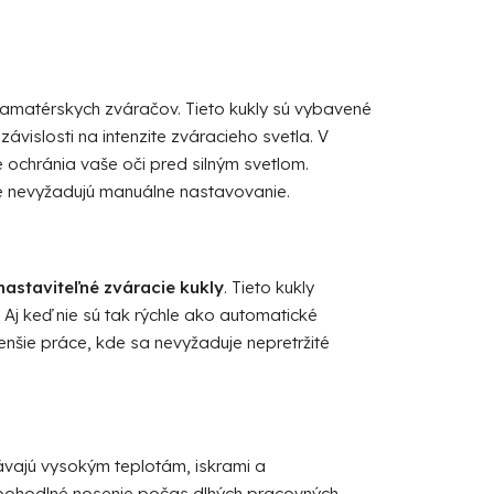
 amatérskych zváračov. Tieto kukly sú vybavené
závislosti na intenzite zváracieho svetla. V
 ochránia vaše oči pred silným svetlom.
ože nevyžadujú manuálne nastavovanie.
nastaviteľné zváracie kukly
. Tieto kukly
Aj keď nie sú tak rýchle ako automatické
nšie práce, kde sa nevyžaduje nepretržité
ávajú vysokým teplotám, iskrami a
ohodlné nosenie počas dlhých pracovných