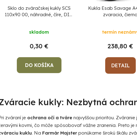
o
Sklo do zváračskej kukly SCS
Kukla Esab Savage A4
d
110x90 00, náhradné, číre, DIN
zvaracia, čiern
0169 CE
u
k
skladom
termín neznám
t
0,30 €
238,80 €
o
v
DO KOŠÍKA
DETAIL
O
v
Zváracie kukly: Nezbytná ochran
l
á
d
Pri zváraní je
ochrana očí a tváre
najvyššou prioritou. Zváranie 
a
žeravými kovmi, čo môže spôsobovať vážne zranenia. Preto je 
c
zváraciu kuklu
. Na
Farmár Majster
ponúkame širokú škálu zvár