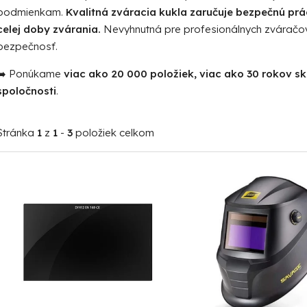
podmienkam.
Kvalitná zváracia kukla zaručuje bezpečnú prá
celej doby zvárania.
Nevyhnutná pre profesionálnych zváračov 
bezpečnosť.
➡️ Ponúkame
viac ako 20 000 položiek, viac ako 30 rokov s
spoločnosti
.
Stránka
1
z
1
-
3
položiek celkom
V
ý
p
i
s
p
r