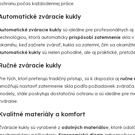
i
ochranu počas každodennej práce.
e
p
Automatické zváracie kukly
r
v
Automatické zváracie kukly
sú ideálne pre profesionálnych aj
k
technológiou, ktorá automaticky
prispôsobí zatemnenie
skla v 
y
okamihu, keď začnete zvárať, kukla sa zatemní, čím sa okamžite
v
Automatické kukly
sú nielen pohodlné, ale aj praktické, pret
ý
p
Ručné zváracie kukly
i
s
Pre tých, ktorí preferujú tradičný prístup, sú k dispozícii aj
ručne 
u
umožňujú nastaviť zatemnenie skla podľa požiadaviek zvárača. 
modely, stále poskytujú dostatočnú ochranu a sú ideálne pre me
zváranie.
Kvalitné materiály a komfort
Zváracie kukly sú vyrobené z
odolných materiálov
, ktoré odol
mechanickému poškodeniu.
Ergonomický dizajn
zabezpečuje p