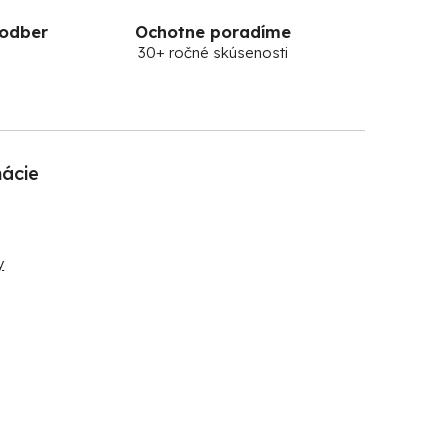
 odber
Ochotne poradíme
30+ ročné skúsenosti
mácie
y