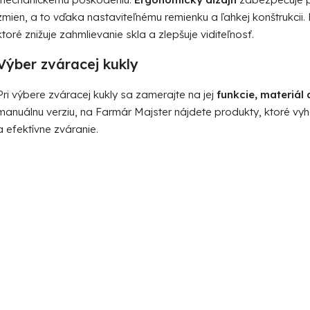
zmien, a to vďaka nastaviteľnému remienku a ľahkej konštrukcii
ktoré znižuje zahmlievanie skla a zlepšuje viditeľnosť.
Výber zváracej kukly
Pri výbere zváracej kukly sa zamerajte na jej
funkcie, materiál 
manuálnu verziu, na Farmár Majster nájdete produkty, ktoré 
a efektívne zváranie.