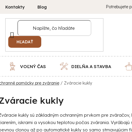
Potrebujete p
Kontakty
Blog
HĽADAŤ
VOĽNÝ ČAS
DIELŇA A STAVBA
hranné pomôcky pre zváranie
/
Zváracie kukly
Zváracie kukly
Zváracie kukly sú základným ochranným prvkom pre zváračov, kt
žiarením, iskrami a vysokou teplotou počas zvárania. Vyrábajú
pevnou clonou až po automatické kukly so samo stmavujúcim fil