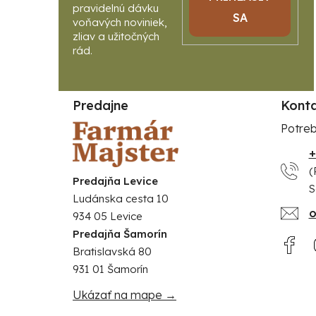
SA
Predajne
Kont
Potreb
+
(
Predajňa Levice
S
Ludánska cesta 10
o
934 05 Levice
Predajňa Šamorín
Bratislavská 80
931 01 Šamorín
Ukázať na mape →