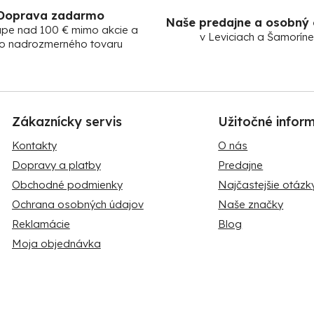
Doprava zadarmo
Naše predajne a osobný
upe nad 100 € mimo akcie a
v Leviciach a Šamoríne
o nadrozmerného tovaru
Zákaznícky servis
Užitočné infor
Kontakty
O nás
Dopravy a platby
Predajne
Obchodné podmienky
Najčastejšie otázk
Ochrana osobných údajov
Naše značky
Reklamácie
Blog
Moja objednávka