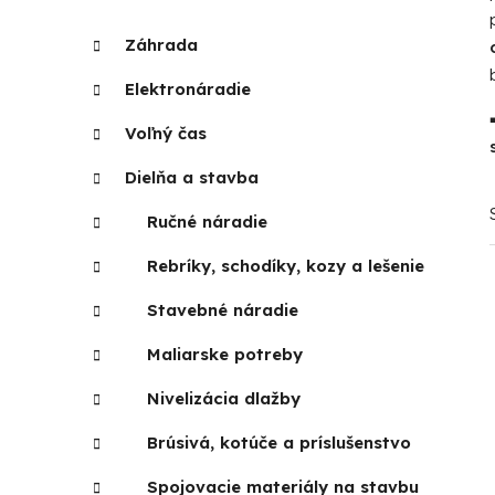
p
K
Preskočiť
Záhrada
a
kategórie
a
t
n
Elektronáradie
e
e
g
Voľný čas
l
ó
r
Dielňa a stavba
i
Ručné náradie
e
Rebríky, schodíky, kozy a lešenie
Stavebné náradie
Maliarske potreby
Nivelizácia dlažby
Brúsivá, kotúče a príslušenstvo
Spojovacie materiály na stavbu