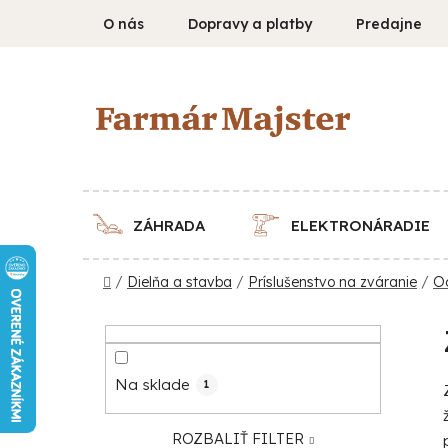
Prejsť
O nás
Dopravy a platby
Predajne
na
obsah
ZÁHRADA
ELEKTRONÁRADIE
Domov
/
Dielňa a stavba
/
Príslušenstvo na zváranie
/
Oc
B
o
č
Na sklade
1
n
ý
ROZBALIŤ FILTER