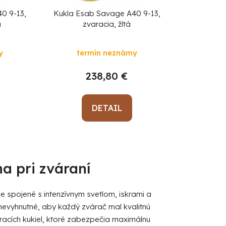
o
d
0 9-13,
Kukla Esab Savage A40 9-13,
a
zvaracia, žltá
u
k
y
termín neznámy
t
o
238,80 €
v
DETAIL
a pri zváraní
je spojené s intenzívnym svetlom, iskrami a
nevyhnutné, aby každý zvárač mal kvalitnú
acích kukiel, ktoré zabezpečia maximálnu