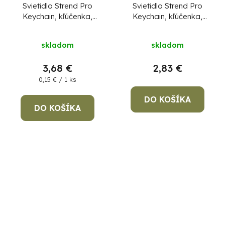
Svietidlo Strend Pro
Svietidlo Strend Pro
Keychain, kľúčenka,
Keychain, kľúčenka,
prívesok, s karabinkou,
prívesok so zvukom,
mix farieb, LED 75 lm,
raketa/ufo/kozmonaut/ves
skladom
skladom
USB nabíjanie,
loď, LED 5 lm, Sellbox
74x25x15 mm, Sellbox
24 ks
CENA ZA 1 KS,
3,68 €
2,83 €
24 ks
CENA ZA 1 KS,
NIE ZA BALENIE !
NIE ZA BALENIE !
Jednotková
0,15 € / 1 ks
cena:
DO KOŠÍKA
DO KOŠÍKA