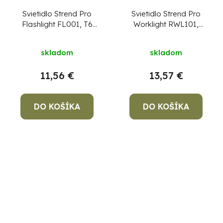
Svietidlo Strend Pro
Svietidlo Strend Pro
Flashlight FL001, T6
Worklight RWL101,
150 lm, AluBody,
COB, 2000 mAh,
ZOOM, 2200 mAh,
pracovné, magnet,
skladom
skladom
power bank, USB
skladacie,
nabíjanie
stmievateľné, USB
11,56 €
13,57 €
nabíjanie
DO KOŠÍKA
DO KOŠÍKA