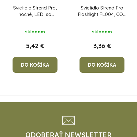
Svietidlo Strend Pro,
Svietidlo Strend Pro
nočné, LED, so
Flashlight FL004, COB
senzorom, USB
100 lm, AluBody,
nabíjanie, s
3xAAA, Sellbox 12 ks
skladom
skladom
magnetom, Sellbox 12
CENA ZA 1 KS, NIE ZA
ks
CENA ZA 1 KS, NIE
BALENIE !
5,42 €
3,36 €
ZA BALENIE !
DO KOŠÍKA
DO KOŠÍKA
Z
á
p
ä
t
ODOBERAŤ NEWSLETTER