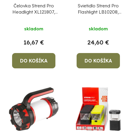
Čelovka Strend Pro
Svietidlo Strend Pro
Headlight XL121807,
Flashlight LB10208,
LED, 1000 lm, ZOOM,
1700 lm, AluBody, USB
1800 mAh, USB
skladom
skladom
nabíjanie
16,67 €
24,60 €
DO KOŠÍKA
DO KOŠÍKA