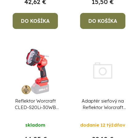
42,62 €
15,50 €
DO KOŠÍKA
DO KOŠÍKA
Adaptér sieťový na
Reflektor Worcraft
Reflektor Worcraft
CLED-S20Li-30WB
CLED-S20Li-30WA
ShareSYS, 20V Li-ion,
ručný, 30 W,
dodanie 12 týždňov
skladom
800/1500/2500 lm