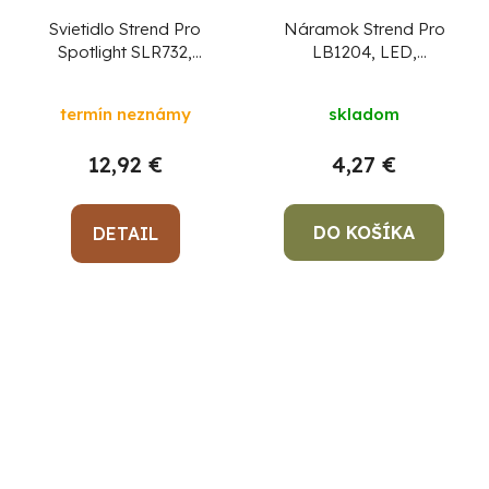
Svietidlo Strend Pro
Náramok Strend Pro
Spotlight SLR732,
LB1204, LED,
XPE+COB LED 150 lm,
2xCR2032, 185x35x15
1200 mAh, USB
mm, elastický, Sellbox
termín neznámy
skladom
nabíjanie
16 ks
CENA ZA 1 KS,
NIE ZA BALENIE !
12,92 €
4,27 €
DO KOŠÍKA
DETAIL