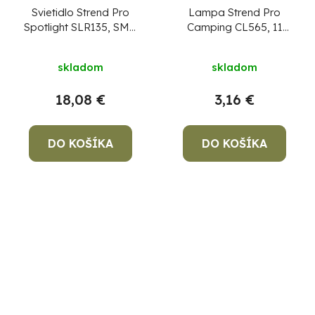
Svietidlo Strend Pro
Lampa Strend Pro
Spotlight SLR135, SMD
Camping CL565, 11
LED OPAL 140 + 300
LED, 3xAA,
lm, 2x1800 mAh,
kempingové svietidlo,
skladom
skladom
kempingové, USB
Sellbox 8 ks
CENA ZA
nabíjanie
1 KS, NIE ZA BALENIE
18,08 €
3,16 €
!
DO KOŠÍKA
DO KOŠÍKA