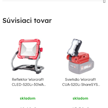
Súvisiaci tovar
Reflektor Worcraft
Svietidlo Worcraft
CLED-S20Li-30WA
CUA-S20Li ShareSYS,
ShareSYS, 20V Li-ion,
USB adaptér, 20V, Li-
30 W,
ion, 400 lm, 5w
skladom
skladom
1000/2000/3000 lm