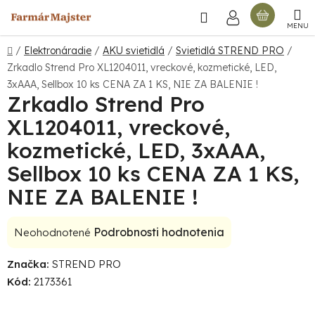
Prejsť
Hľadať
NÁKU
na
obsah
KOŠÍ
Domov
/
Elektronáradie
/
AKU svietidlá
/
Svietidlá STREND PRO
/
Zrkadlo Strend Pro XL1204011, vreckové, kozmetické, LED,
3xAAA, Sellbox 10 ks
CENA ZA 1 KS, NIE ZA BALENIE !
Zrkadlo Strend Pro
XL1204011, vreckové,
kozmetické, LED, 3xAAA,
Sellbox 10 ks
CENA ZA 1 KS,
NIE ZA BALENIE !
Priemerné
Podrobnosti hodnotenia
Neohodnotené
hodnotenie
Značka:
STREND PRO
produktu
Kód:
2173361
je
0,0