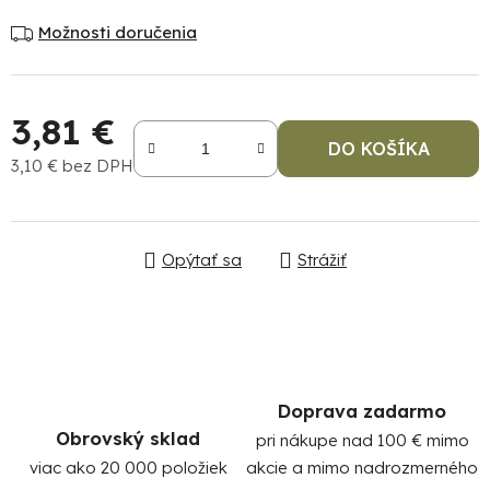
Možnosti doručenia
3,81 €
DO KOŠÍKA
3,10 € bez DPH
Jednotková cena:
Po
po
Opýtať sa
Strážiť
91
99
(P
07
17
Doprava zadarmo
Obrovský sklad
pri nákupe nad 100 € mimo
viac ako 20 000 položiek
akcie a mimo nadrozmerného