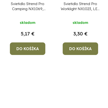
Svietidlo Strend Pro
Svietidlo Strend Pro
Camping NX1069,
Worklight NX1023, LED
RETRO lampášik, mix
100 lm, magnet,
farieb, 200 lm, 3xAAA,
3xAAA, pracovné,
skladom
skladom
Sellbox 6 ks
CENA ZA
Sellbox 12 ks
CENA ZA
1 KS, NIE ZA BALENIE
1 KS, NIE ZA BALENIE
5,17 €
3,30 €
!
!
DO KOŠÍKA
DO KOŠÍKA