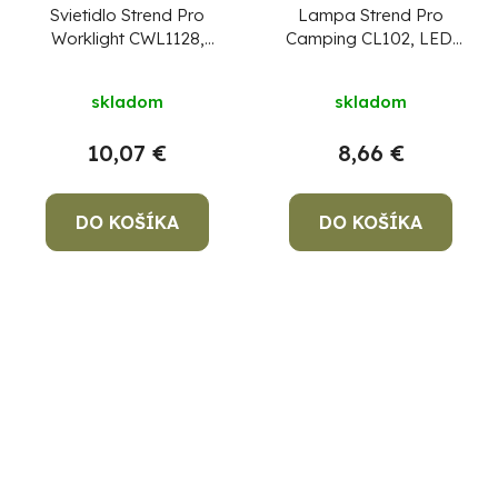
Svietidlo Strend Pro
Lampa Strend Pro
Worklight CWL1128,
Camping CL102, LED,
COB LED 300 lm, 1200
80 lm, 1200 mAh, efekt
mAh, pracovné,
plameňa, kempingové
skladom
skladom
magnet, stmievateľné,
svietidlo, solárne
USB nabíjanie
nabíjanie, USB výstup
10,07 €
8,66 €
DO KOŠÍKA
DO KOŠÍKA