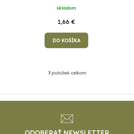
skladom
1,66 €
DO KOŠÍKA
7
položiek celkom
O
v
l
á
Z
d
á
a
p
c
i
ä
e
t
ODOBERAŤ NEWSLETTER