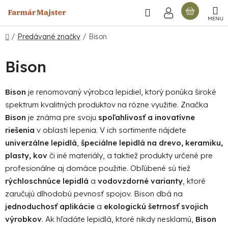
Prejsť
Hľadať
NÁKU
na
obsah
KOŠÍ
Domov
/
Predávané značky
/
Bison
Bison
Bison
je renomovaný výrobca lepidiel, ktorý ponúka široké
spektrum kvalitných produktov na rôzne využitie. Značka
Bison
je známa pre svoju
spoľahlivosť a inovatívne
riešenia
v oblasti lepenia. V ich sortimente nájdete
univerzálne lepidlá
,
špeciálne lepidlá na drevo, keramiku,
plasty, kov
či iné materiály, a taktiež produkty určené pre
profesionálne aj domáce použitie. Obľúbené sú tiež
rýchloschnúce lepidlá
a
vodovzdorné varianty
, ktoré
zaručujú dlhodobú pevnosť spojov. Bison dbá na
jednoduchosť aplikácie
a
ekologickú šetrnosť svojich
výrobkov
. Ak hľadáte lepidlá, ktoré nikdy nesklamú,
Bison