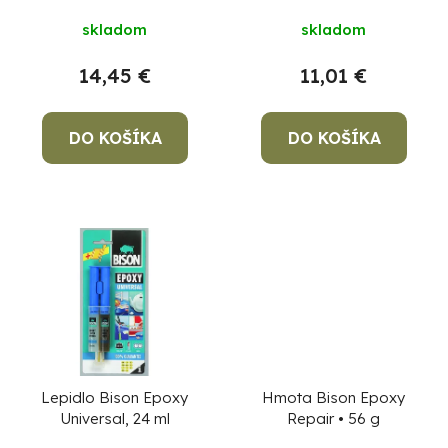
d
d
u
skladom
skladom
u
k
k
14,45 €
11,01 €
t
t
o
o
DO KOŠÍKA
DO KOŠÍKA
v
v
Po
po
91
99
(P
07
17
Lepidlo Bison Epoxy
Hmota Bison Epoxy
Universal, 24 ml
Repair • 56 g