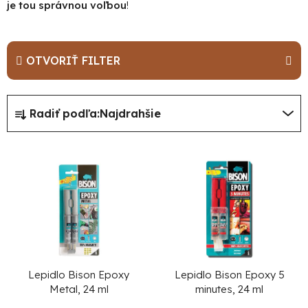
je tou správnou voľbou
!
OTVORIŤ FILTER
R
Radiť podľa:
Najdrahšie
a
d
V
e
ý
n
p
i
i
e
s
p
p
r
r
Lepidlo Bison Epoxy
Lepidlo Bison Epoxy 5
o
Metal, 24 ml
minutes, 24 ml
o