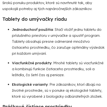
širokú ponuku produktov, ktoré sú navrhnuté tak, aby
k
uspokojili potreby aj tých najnáročnejších zákazníkov.
y
v
Tablety do umývačky riadu
ý
p
Jednoduchosť použitia
: Stačí vložiť jednu tabletu do
i
s
príslušného priestoru v umývačke a spustiť program.
u
Tablety obsahujú presne odmerané množstvo
čistiaceho prostriedku, čo zaručuje optimálny výsledok
pri každom umývaní.
Viacfunkčné produkty
: Mnohé tablety sú viacfunkčné
a kombinujú funkcie čistiaceho prostriedku, soli a
leštidla, čo šetrí čas aj peniaze.
Ekologické varianty
: Pre zákazníkov, ktorí dbajú na
životné prostredie, sú v ponuke aj ekologické tablety,
ktoré sú vyrobené z biologicky odbúrateľných zložiek.
Práškové čistiace prostriedky