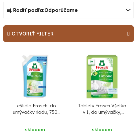
R
Radiť podľa:
Odporúčame
a
d
e
OTVORIŤ FILTER
n
i
V
e
ý
p
p
r
i
o
s
d
p
u
r
Leštidlo Frosch, do
Tablety Frosch Všetko
umývačky riadu, 750
v 1, do umývačky,
k
o
ml
limetka, 70 tabliet, ALL
t
d
in 1
skladom
skladom
o
u