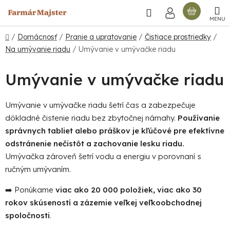
Prejsť
Hľadať
NÁKU
na
obsah
KOŠÍ
Domov
/
Domácnosť
/
Pranie a upratovanie
/
Čistiace prostriedky
/
Na umývanie riadu
/
Umývanie v umývačke riadu
Umývanie v umývačke riadu
Umývanie v umývačke riadu šetrí čas a zabezpečuje
dôkladné čistenie riadu bez zbytočnej námahy.
Používanie
správnych tabliet alebo práškov je kľúčové pre efektívne
odstránenie nečistôt a zachovanie lesku riadu.
Umývačka zároveň šetrí vodu a energiu v porovnaní s
ručným umývaním.
➡️ Ponúkame
viac ako 20 000 položiek, viac ako 30
rokov skúseností a zázemie veľkej veľkoobchodnej
spoločnosti
.