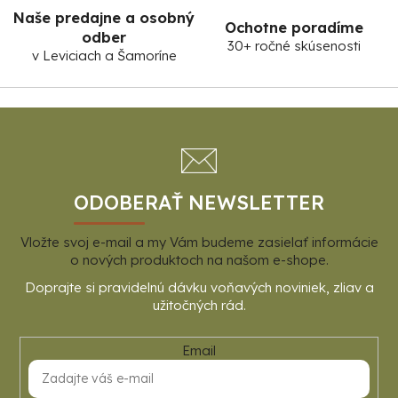
Naše predajne a osobný
Ochotne poradíme
odber
30+ ročné skúsenosti
v Leviciach a Šamoríne
Z
á
p
ä
t
ODOBERAŤ NEWSLETTER
i
Vložte svoj e-mail a my Vám budeme zasielať informácie
e
o nových produktoch na našom e-shope.
Email