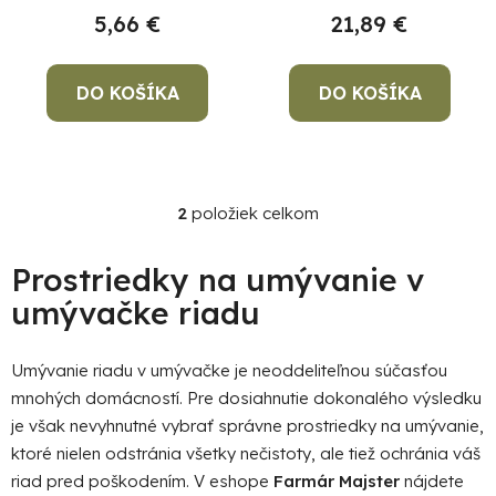
v
k
5,66 €
21,89 €
t
o
DO KOŠÍKA
DO KOŠÍKA
v
2
položiek celkom
O
Po
po
v
l
Prostriedky na umývanie v
91
á
umývačke riadu
99
d
(P
a
07
c
Umývanie riadu v umývačke je neoddeliteľnou súčasťou
17
i
mnohých domácností. Pre dosiahnutie dokonalého výsledku
e
je však nevyhnutné vybrať správne prostriedky na umývanie,
p
ktoré nielen odstránia všetky nečistoty, ale tiež ochránia váš
r
riad pred poškodením. V eshope
Farmár Majster
nájdete
v