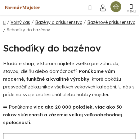
Prejsť
Hľadať
NÁKU
na
obsah
KOŠÍ
Domov
/
Voľný čas
/
Bazény a príslušenstvo
/
Bazénové príslušenstvo
/
Schodíky do bazénov
Schodíky do bazénov
Hľadáte shop, v ktorom nájdete všetko pre záhradu,
stavbu, dielňu alebo domácnosť?
Ponúkame vám
moderné, funkčné a kvalitné výrobky
, ktoré dokážu
presvedčiť zákazníkov všetkých vekových kategórií. U nás si
príde na svoje profesionál alebo hobby majster.
➡️ Ponúkame
viac ako 20 000 položiek, viac ako 30
rokov skúseností a zázemie veľkej veľkoobchodnej
spoločnosti
.
R