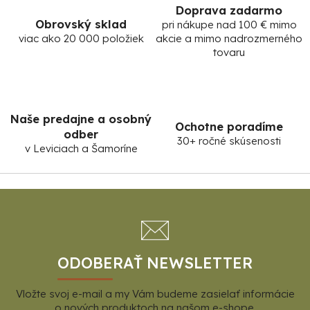
y
Doprava zadarmo
Obrovský sklad
v
pri nákupe nad 100 € mimo
viac ako 20 000 položiek
akcie a mimo nadrozmerného
ý
tovaru
p
i
s
u
Naše predajne a osobný
Ochotne poradíme
odber
30+ ročné skúsenosti
v Leviciach a Šamoríne
Z
á
p
ä
t
ODOBERAŤ NEWSLETTER
i
Vložte svoj e-mail a my Vám budeme zasielať informácie
e
o nových produktoch na našom e-shope.