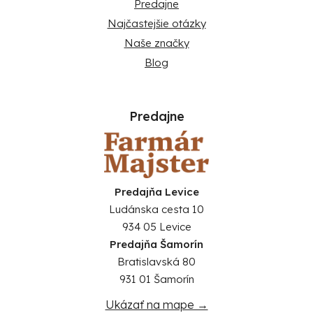
Predajne
Najčastejšie otázky
Naše značky
Blog
Predajne
Predajňa Levice
Ludánska cesta 10
934 05 Levice
Predajňa Šamorín
Bratislavská 80
931 01 Šamorín
Ukázať na mape →