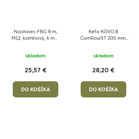
Nastavec FBG 8 m,
Kefa KOVO.B
M12, komínový, 6 mm,
ComRourST 200 mm,
sklolaminátový
INOX, štosákový,
komínová kefa na
skladom
skladom
čistenie komína, na
komín
25,57 €
28,20 €
DO KOŠÍKA
DO KOŠÍKA