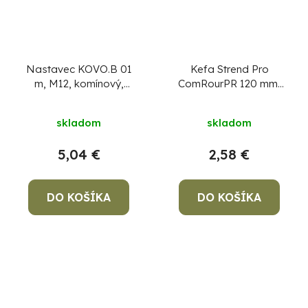
Nastavec KOVO.B 01
Kefa Strend Pro
m, M12, komínový,
ComRourPR 120 mm,
kovový
M12, drôtená
komínová okrúhla, na
skladom
skladom
čistenie komína
5,04 €
2,58 €
DO KOŠÍKA
DO KOŠÍKA