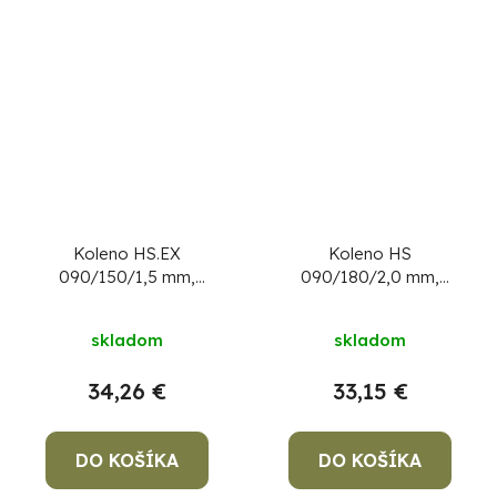
Koleno HS.EX
Koleno HS
090/150/1,5 mm,
090/180/2,0 mm,
nastaviteľný uhol,
dymovod, dymové
dymovod, dymové
kominové koleno na
skladom
skladom
kominové koleno na
spájanie rúr dymovodu
spájanie rúr dymovodu
34,26 €
33,15 €
DO KOŠÍKA
DO KOŠÍKA