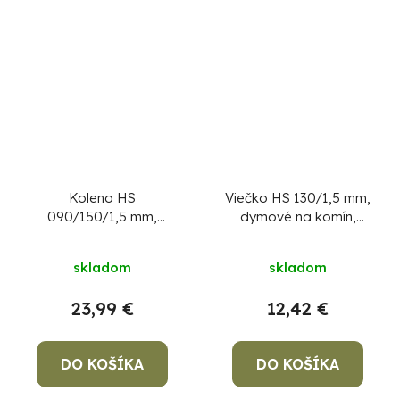
Koleno HS
Viečko HS 130/1,5 mm,
090/150/1,5 mm,
dymové na komín,
dymovod, dymové
komínová záslepka na
kominové koleno na
dymovod, zátka
skladom
skladom
spájanie rúr dymovodu
23,99 €
12,42 €
DO KOŠÍKA
DO KOŠÍKA