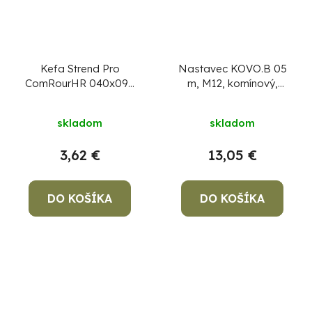
Kefa Strend Pro
Nastavec KOVO.B 05
ComRourHR 040x090
m, M12, komínový,
mm, M12, drôtená,
kovový
komínová, hranatá, na
skladom
skladom
čistenie komína
3,62 €
13,05 €
DO KOŠÍKA
DO KOŠÍKA