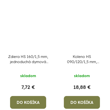
Zdiera HS 160/1,5 mm,
Koleno HS
jednoduchá dymová
090/120/1,5 mm,
zder na dymovod
dymovod, dymové
kominové koleno na
skladom
skladom
spájanie rúr dymovodu
7,72 €
18,88 €
DO KOŠÍKA
DO KOŠÍKA