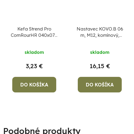
Kefa Strend Pro
Nastavec KOVO.B 06
ComRourHR 040x070
m, M12, komínový,
mm, M12, drôtená,
kovový
komínová, hranatá, na
skladom
skladom
čistenie komína
3,23 €
16,15 €
DO KOŠÍKA
DO KOŠÍKA
Podobné produkty