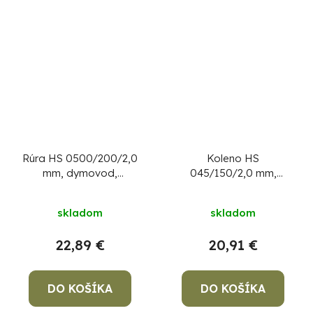
Rúra HS 0500/200/2,0
Koleno HS
mm, dymovod,
045/150/2,0 mm,
oceľová hrubostenná
dymovod, dymové
dymová rúra
kominové koleno na
skladom
skladom
spájanie rúr dymovodu
22,89 €
20,91 €
DO KOŠÍKA
DO KOŠÍKA