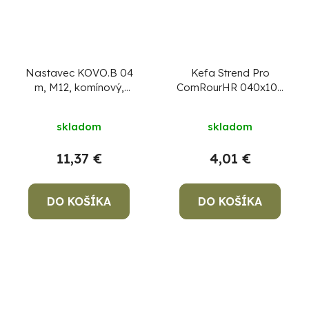
Nastavec KOVO.B 04
Kefa Strend Pro
m, M12, komínový,
ComRourHR 040x100
kovový
mm, M12, drôtená,
komínová, hranatá, na
skladom
skladom
čistenie komína
11,37 €
4,01 €
DO KOŠÍKA
DO KOŠÍKA