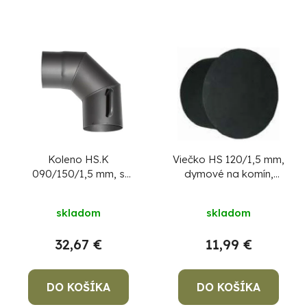
Koleno HS.K
Viečko HS 120/1,5 mm,
090/150/1,5 mm, s
dymové na komín,
klapkou, dymovod,
komínová záslepka na
dymové kominové
dymovod, zátka
skladom
skladom
koleno na spájanie rúr
dymovodu
32,67 €
11,99 €
DO KOŠÍKA
DO KOŠÍKA