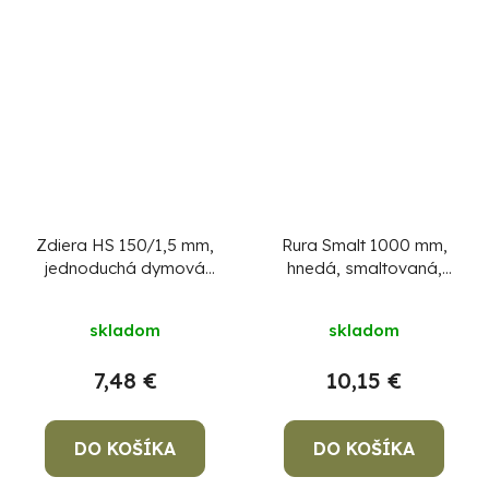
Zdiera HS 150/1,5 mm,
Rura Smalt 1000 mm,
jednoduchá dymová
hnedá, smaltovaná,
zder na dymovod
120 mm
skladom
skladom
7,48 €
10,15 €
DO KOŠÍKA
DO KOŠÍKA