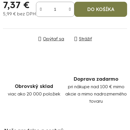
7,37 €
DO KOŠÍKA
5,99 € bez DPH
Jednotková cena:
Opýtať sa
Strážiť
Po
po
91
Doprava zadarmo
99
Obrovský sklad
pri nákupe nad 100 € mimo
(P
07
viac ako 20 000 položiek
akcie a mimo nadrozmerného
17
tovaru