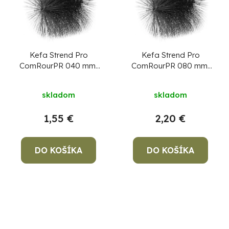
Kefa Strend Pro
Kefa Strend Pro
ComRourPR 040 mm,
ComRourPR 080 mm,
M12, drôtená
M12, drôtená
komínová okrúhla, na
komínová okrúhla, na
skladom
skladom
čistenie komína
čistenie komína
1,55 €
2,20 €
DO KOŠÍKA
DO KOŠÍKA