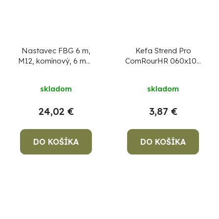
Nastavec FBG 6 m,
Kefa Strend Pro
M12, komínový, 6 mm,
ComRourHR 060x100
sklolaminátový
mm, M12, drôtená,
komínová, hranatá, na
skladom
skladom
čistenie komína
24,02 €
3,87 €
DO KOŠÍKA
DO KOŠÍKA