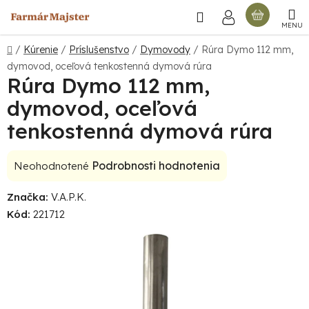
Prejsť
Hľadať
NÁKU
na
obsah
KOŠÍ
Domov
/
Kúrenie
/
Príslušenstvo
/
Dymovody
/
Rúra Dymo 112 mm,
dymovod, oceľová tenkostenná dymová rúra
Rúra Dymo 112 mm,
dymovod, oceľová
tenkostenná dymová rúra
Priemerné
Podrobnosti hodnotenia
Neohodnotené
hodnotenie
Značka:
V.A.P.K.
produktu
Kód:
221712
je
0,0
z
5
hviezdičiek.