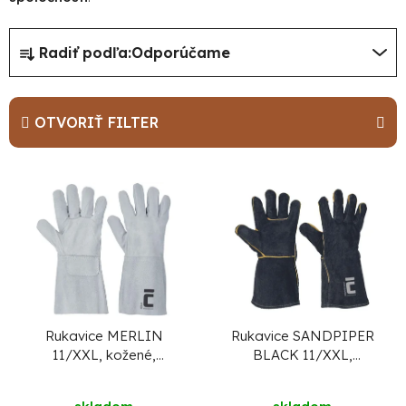
R
Radiť podľa:
Odporúčame
a
d
e
OTVORIŤ FILTER
n
i
V
e
ý
p
p
r
i
o
s
d
p
u
r
Rukavice MERLIN
Rukavice SANDPIPER
11/XXL, kožené,
BLACK 11/XXL,
k
o
hovädzina, zváračské
kožené, zváračské,
t
d
hovädzina