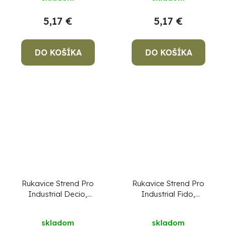
10/XL
11/XXL
5,17 €
5,17 €
DO KOŠÍKA
DO KOŠÍKA
Rukavice Strend Pro
Rukavice Strend Pro
Industrial Decio,
Industrial Fido,
celokožené,
celokožené,
zváračské, veľkosť 9/L
zváračské, veľkosť
skladom
skladom
10/XL