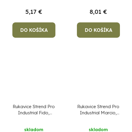
5,17 €
8,01 €
DO KOŠÍKA
DO KOŠÍKA
Rukavice Strend Pro
Rukavice Strend Pro
Industrial Fido,
Industrial Marcio,
celokožené,
celokožené,
zváračské, veľkosť 9/L
zváračské, veľkosť
skladom
skladom
10/XL