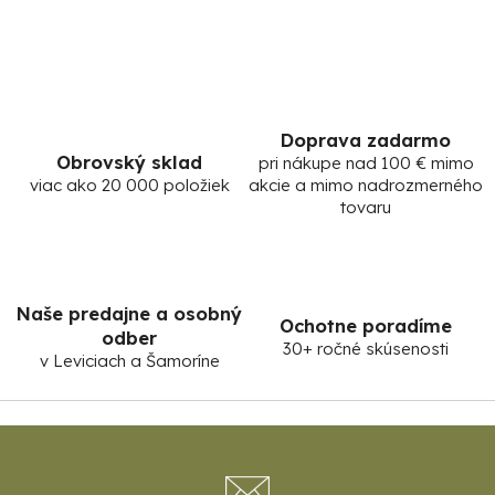
Doprava zadarmo
Obrovský sklad
pri nákupe nad 100 € mimo
viac ako 20 000 položiek
akcie a mimo nadrozmerného
tovaru
Naše predajne a osobný
Ochotne poradíme
odber
30+ ročné skúsenosti
v Leviciach a Šamoríne
Z
á
p