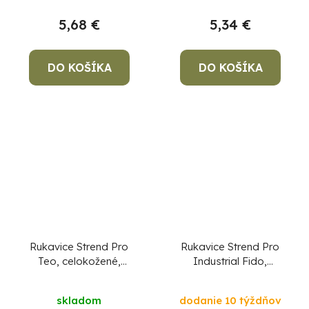
5,68 €
5,34 €
DO KOŠÍKA
DO KOŠÍKA
Rukavice Strend Pro
Rukavice Strend Pro
Teo, celokožené,
Industrial Fido,
zváračské, veľkosť 9/L
celokožené,
zváračské, veľkosť
skladom
dodanie 10 týždňov
11/XXL