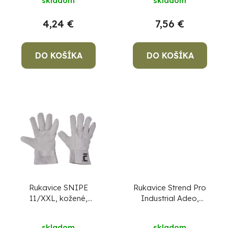
skladom
skladom
o
u
v
k
4,24 €
7,56 €
t
o
DO KOŠÍKA
DO KOŠÍKA
v
Po
po
91
99
(P
07
17
Rukavice SNIPE
Rukavice Strend Pro
11/XXL, kožené,
Industrial Adeo,
zváračské
celokožené,
zváračské, veľkosť
skladom
skladom