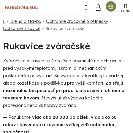
Prejsť
Hľadať
NÁKU
na
obsah
KOŠÍ
Domov
/
Dielňa a stavba
/
Ochranné pracovné prostriedky
/
Ochranné rukavice
/
Rukavice zváračské
Rukavice zváračské
Zváračské rukavice sú špeciálne navrhnuté na ochranu rúk
pred vysokými teplotami, iskrami a mechanickým
poškodením pri zváraní. Sú vyrobené z kvalitnej hovädzej
alebo kozej kože s podšívkou pre vyšší komfort.
Zaisťujú
maximálnu bezpečnosť pri práci s otvoreným ohňom a
taveným kovom.
Nevyhnutná výbava každého
profesionálneho aj hobby zvárača.
➡️ Ponúkame
viac ako 20 000 položiek, viac ako 30
rokov skúseností a zázemie veľkej veľkoobchodnej
spoločnosti
.