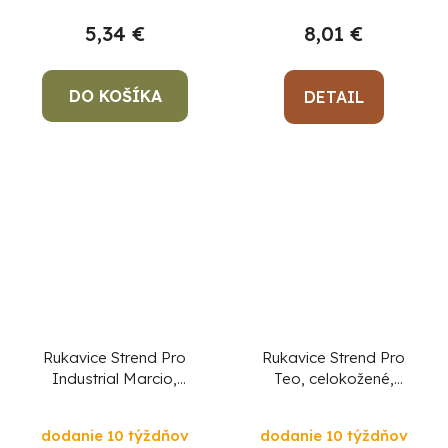
5,34 €
8,01 €
DO KOŠÍKA
DETAIL
Rukavice Strend Pro
Rukavice Strend Pro
Industrial Marcio,
Teo, celokožené,
celokožené,
zváračské, veľkosť
zváračské, veľkosť
11/XXL
dodanie 10 týždňov
dodanie 10 týždňov
11/XXL