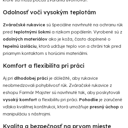
v
k
Odolnosť voči vysokým teplotám
y
v
Zváračské rukavice
sú špeciálne navrhnuté na ochranu rúk
ý
pred
teplotnými šokmi
a rizikom popálenín. Vyrobené sú z
p
odolných materiálov
ako je koža, často doplnené o
i
s
tepelnú izoláciu
, ktorá udržuje teplo von a chráni tak pred
u
priamym kontaktom s horúcimi materiálmi.
Komfort a flexibilita pri práci
Aj pri
dlhodobej práci
je dôležité, aby rukavice
neobmedzovali pohyblivosť rúk. Zváračské rukavice z
eshopu Farmár Majster sú navrhnuté tak, aby poskytovali
vysoký komfort
a flexibilitu pri práci.
Pohodlie
je zaručené
vďaka kvalitnej konštrukcii, ktorá umožňuje
presný úchop
a
manipuláciu s nástrojmi.
Kvalita a bezpečnosť na prvom mieste