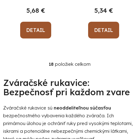
5,68 €
5,34 €
DETAIL
DETAIL
18
položiek celkom
O
v
l
Zváračské rukavice:
á
Bezpečnosť pri každom zvare
d
a
c
Zváračské rukavice sú
neoddeliteľnou súčasťou
i
bezpečnostného vybavenia každého zvárača. Ich
e
primárnou úlohou je ochrániť ruky pred vysokými teplotami,
p
iskrami a potenciálne nebezpečnými chemickými látkami,
r
ktoré sa môžu počas zvárania uvoľňovať.