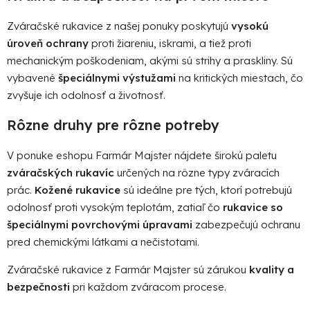
Zváračské rukavice z našej ponuky poskytujú
vysokú
úroveň ochrany
proti žiareniu, iskrami, a tiež proti
mechanickým poškodeniam, akými sú strihy a praskliny. Sú
vybavené
špeciálnymi výstužami
na kritických miestach, čo
zvyšuje ich odolnosť a životnosť.
Rôzne druhy pre rôzne potreby
V ponuke eshopu Farmár Majster nájdete širokú paletu
zváračských rukavíc
určených na rôzne typy zváracích
prác.
Kožené rukavice
sú ideálne pre tých, ktorí potrebujú
odolnosť proti vysokým teplotám, zatiaľ čo
rukavice so
špeciálnymi povrchovými úpravami
zabezpečujú ochranu
pred chemickými látkami a nečistotami.
Zváračské rukavice z Farmár Majster sú zárukou
kvality a
bezpečnosti
pri každom zváracom procese.