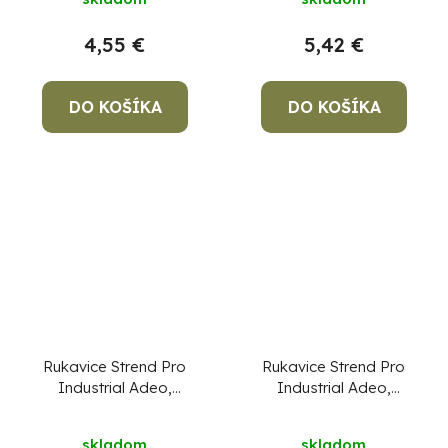
10/XL
4,55 €
5,42 €
DO KOŠÍKA
DO KOŠÍKA
Rukavice Strend Pro
Rukavice Strend Pro
Industrial Adeo,
Industrial Adeo,
celokožené,
celokožené,
zváračské, veľkosť
zváračské, veľkosť 9/L
skladom
skladom