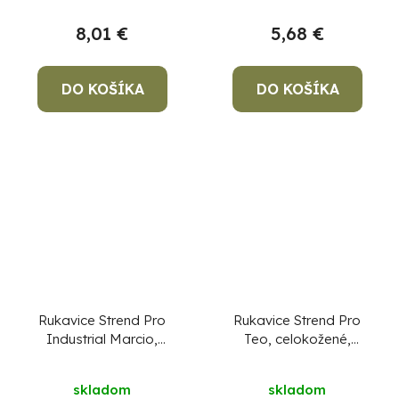
8,01 €
5,68 €
DO KOŠÍKA
DO KOŠÍKA
Rukavice Strend Pro
Rukavice Strend Pro
Industrial Marcio,
Teo, celokožené,
celokožené,
zváračské, veľkosť
zváračské, veľkosť 9/L
10/XL
skladom
skladom