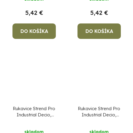
11/XXL
5,42 €
5,42 €
DO KOŠÍKA
DO KOŠÍKA
Rukavice Strend Pro
Rukavice Strend Pro
Industrial Decio,
Industrial Decio,
celokožené,
celokožené,
zváračské, veľkosť
zváračské, veľkosť
skladom
skladom