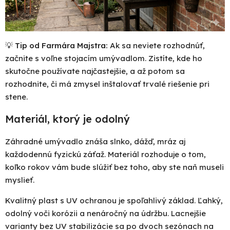
💡
Tip od Farmára Majstra:
Ak sa neviete rozhodnúť,
začnite s voľne stojacím umývadlom. Zistíte, kde ho
skutočne používate najčastejšie, a až potom sa
rozhodnite, či má zmysel inštalovať trvalé riešenie pri
stene.
Materiál, ktorý je odolný
Záhradné umývadlo znáša slnko, dážď, mráz aj
každodennú fyzickú záťaž. Materiál rozhoduje o tom,
koľko rokov vám bude slúžiť bez toho, aby ste naň museli
myslieť.
Kvalitný plast s UV ochranou je spoľahlivý základ. Ľahký,
odolný voči korózii a nenáročný na údržbu. Lacnejšie
varianty bez UV stabilizácie sa po dvoch sezónach na