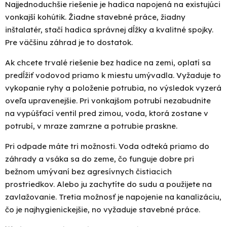
Najjednoduchšie riešenie je hadica napojená na existujúci
vonkajší kohútik. Žiadne stavebné práce, žiadny
inštalatér, stačí hadica správnej dĺžky a kvalitné spojky.
Pre väčšinu záhrad je to dostatok.
Ak chcete trvalé riešenie bez hadice na zemi, oplatí sa
predĺžiť vodovod priamo k miestu umývadla. Vyžaduje to
vykopanie ryhy a položenie potrubia, no výsledok vyzerá
oveľa upravenejšie. Pri vonkajšom potrubí nezabudnite
na
vypúšťací ventil
pred zimou, voda, ktorá zostane v
potrubí, v mraze zamrzne a potrubie praskne.
Pri odpade máte tri možnosti. Voda odteká priamo do
záhrady a vsáka sa do zeme, čo funguje dobre pri
bežnom umývaní bez agresívnych čistiacich
prostriedkov. Alebo ju zachytíte do sudu a použijete na
zavlažovanie
. Tretia možnosť je napojenie na kanalizáciu,
čo je najhygienickejšie, no vyžaduje stavebné práce.