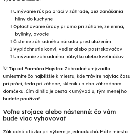
Umývanie rúk po práci v záhrade, bez zanášania
hliny do kuchyne
Oplachovanie úrody priamo pri záhone, zelenina,
bylinky, ovocie
Čistenie záhradného náradia pred uložením
Vypláchnutie konví, vedier alebo postrekovačov
Umývanie
záhradného nábytku
alebo kvetináčov
Po
po
💡
Tip od Farmára Majstra:
Záhradné umývadlo
umiestnite čo najbližšie k miestu, kde trávite najviac času
91
pri práci, teda pri záhone, skleníku alebo záhradnom
99
(P
domčeku. Čím dlhšia je cesta k umývadlu, tým menej ho
07
budete používať.
17
Voľne stojace alebo nástenné: čo vám
bude viac vyhovovať
Základná otázka pri výbere je jednoduchá. Máte miesto