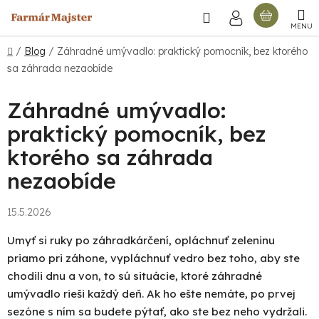
Prejsť
Hľadať
NÁKU
na
obsah
KOŠÍ
Domov
/
Blog
/
Záhradné umývadlo: praktický pomocník, bez ktorého
sa záhrada nezaobíde
Záhradné umývadlo:
praktický pomocník, bez
ktorého sa záhrada
nezaobíde
15.5.2026
Umyť si ruky po záhradkárčení, opláchnuť zeleninu
priamo pri záhone, vypláchnuť vedro bez toho, aby ste
chodili dnu a von, to sú situácie, ktoré
záhradné
umývadlo
rieši každý deň. Ak ho ešte nemáte, po prvej
sezóne s ním sa budete pýtať, ako ste bez neho vydržali.