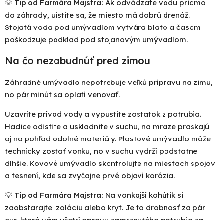
💡
Tip od Farmára Majstra:
Ak odvádzate vodu priamo
do záhrady, uistite sa, že miesto má dobrú drenáž.
Stojatá voda pod umývadlom vytvára blato a časom
poškodzuje podklad pod stojanovým umývadlom.
Na čo nezabudnúť pred zimou
Záhradné umývadlo nepotrebuje veľkú prípravu na zimu,
no pár minút sa oplatí venovať.
Uzavrite prívod vody a vypustite zostatok z potrubia.
Hadice odistite a uskladnite v suchu, na mraze praskajú
aj na pohľad odolné materiály. Plastové umývadlo môže
technicky zostať vonku, no v suchu vydrží podstatne
dlhšie. Kovové umývadlo skontrolujte na miestach spojov
a tesnení, kde sa zvyčajne prvé objaví korózia.
💡
Tip od Farmára Majstra:
Na vonkajší kohútik si
zaobstarajte izoláciu alebo kryt. Je to drobnosť za pár
eur, ktorá vám ušetrí opravu zamrznutého potrubia za