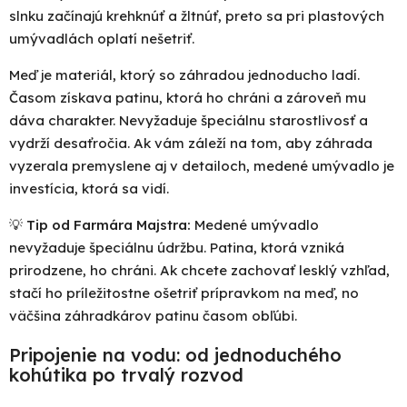
slnku začínajú krehknúť a žltnúť, preto sa pri plastových
umývadlách oplatí nešetriť.
Meď je materiál, ktorý so záhradou jednoducho ladí.
Časom získava patinu, ktorá ho chráni a zároveň mu
dáva charakter. Nevyžaduje špeciálnu starostlivosť a
vydrží desaťročia. Ak vám záleží na tom, aby záhrada
vyzerala premyslene aj v detailoch, medené umývadlo je
investícia, ktorá sa vidí.
💡
Tip od Farmára Majstra:
Medené umývadlo
nevyžaduje špeciálnu údržbu. Patina, ktorá vzniká
prirodzene, ho chráni. Ak chcete zachovať lesklý vzhľad,
stačí ho príležitostne ošetriť prípravkom na meď, no
väčšina záhradkárov patinu časom obľúbi.
Pripojenie na vodu: od jednoduchého
kohútika po trvalý rozvod