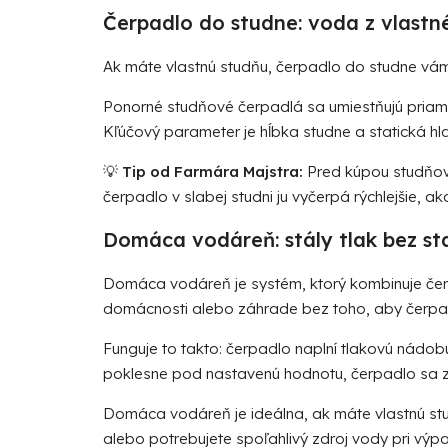
Čerpadlo do studne: voda z vlastn
Ak máte vlastnú studňu,
čerpadlo do studne
vám 
Ponorné studňové čerpadlá sa umiestňujú priamo 
Kľúčový parameter je hĺbka studne a statická hl
💡
Tip od Farmára Majstra:
Pred kúpou studňové
čerpadlo v slabej studni ju vyčerpá rýchlejšie, 
Domáca vodáreň: stály tlak bez sta
Domáca vodáreň
je systém, ktorý kombinuje če
domácnosti alebo záhrade bez toho, aby čerpad
Funguje to takto: čerpadlo naplní tlakovú nádob
poklesne pod nastavenú hodnotu, čerpadlo sa 
Domáca vodáreň je ideálna, ak máte vlastnú stu
alebo potrebujete spoľahlivý zdroj vody pri výpa