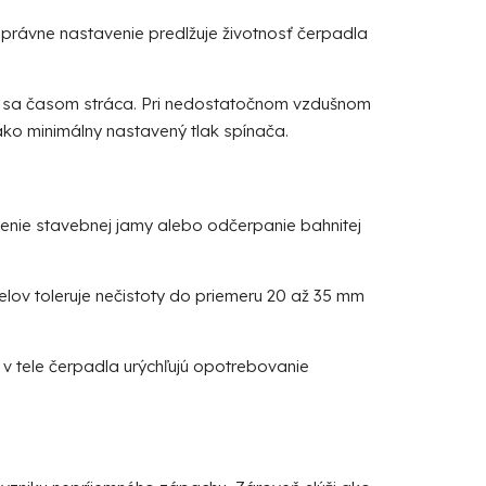
právne nastavenie predlžuje životnosť čerpadla
rý sa časom stráca. Pri nedostatočnom vzdušnom
 ako minimálny nastavený tlak spínača.
enie stavebnej jamy alebo odčerpanie bahnitej
lov toleruje nečistoty do priemeru 20 až 35 mm
v tele čerpadla urýchľujú opotrebovanie