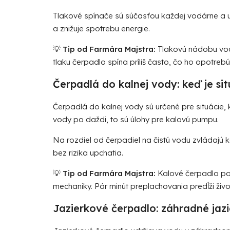
Tlakové spínače
sú súčasťou každej vodárne a u
a znižuje spotrebu energie.
💡
Tip od Farmára Majstra:
Tlakovú nádobu vodá
tlaku čerpadlo spína príliš často, čo ho opotreb
Čerpadlá do kalnej vody: keď je si
Čerpadlá do kalnej vody
sú určené pre situácie
vody po daždi, to sú úlohy pre kalovú pumpu.
Na rozdiel od čerpadiel na čistú vodu zvládajú
bez rizika upchatia.
💡
Tip od Farmára Majstra:
Kalové čerpadlo po 
mechaniky. Pár minút preplachovania predĺži živo
Jazierkové čerpadlo: záhradné jazi