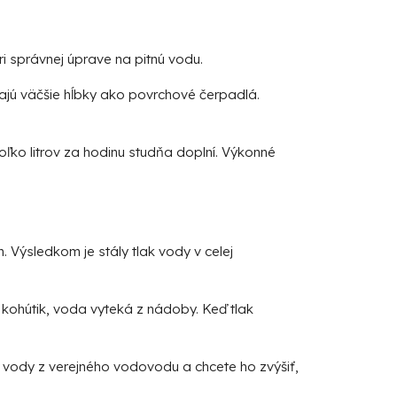
ri správnej úprave na pitnú vodu.
ajú väčšie hĺbky ako povrchové čerpadlá.
ľko litrov za hodinu studňa doplní. Výkonné
Výsledkom je stály tlak vody v celej
 kohútik, voda vyteká z nádoby. Keď tlak
 vody z verejného vodovodu a chcete ho zvýšiť,