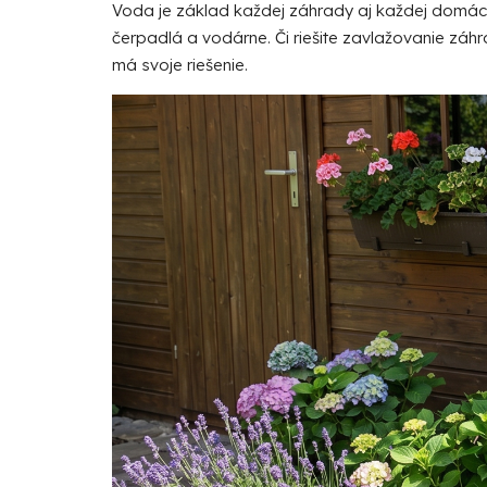
Voda je základ každej záhrady aj každej domácno
čerpadlá a vodárne. Či riešite
zavlažovanie
záhra
má svoje riešenie.