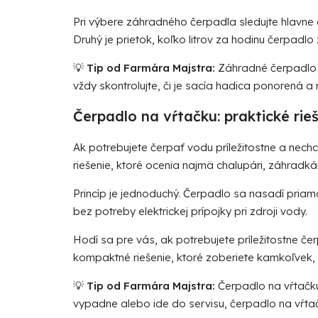
Pri výbere záhradného čerpadla sledujte hlavne 
Druhý je prietok, koľko litrov za hodinu čerpadl
💡
Tip od Farmára Majstra:
Záhradné čerpadlo n
vždy skontrolujte, či je sacía hadica ponorená 
Čerpadlo na vŕtačku: praktické rie
Ak potrebujete čerpať vodu príležitostne a nec
riešenie, ktoré ocenia najmä chalupári, záhradká
Princíp je jednoduchý. Čerpadlo sa nasadí pri
bez potreby elektrickej prípojky pri zdroji vody.
Hodí sa pre vás, ak potrebujete príležitostne če
kompaktné riešenie, ktoré zoberiete kamkoľvek,
💡
Tip od Farmára Majstra:
Čerpadlo na vŕtačku
vypadne alebo ide do servisu, čerpadlo na vŕta