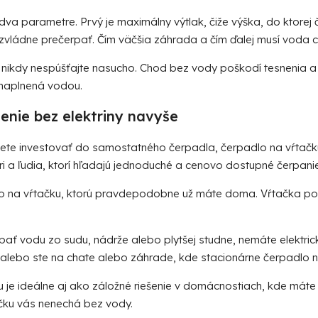
dva parametre. Prvý je maximálny výtlak, čiže výška, do ktore
o zvládne prečerpať. Čím väčšia záhrada a čím ďalej musí voda c
ikdy nespúšťajte nasucho. Chod bez vody poškodí tesnenia a
a naplnená vodou.
šenie bez elektriny navyše
hcete investovať do samostatného čerpadla,
čerpadlo na vŕta
ri a ľudia, ktorí hľadajú jednoduché a cenovo dostupné čerpani
amo na vŕtačku, ktorú pravdepodobne už máte doma. Vŕtačka po
rpať vodu zo sudu, nádrže alebo plytšej studne, nemáte elektrick
 alebo ste na chate alebo záhrade, kde stacionárne čerpadlo 
 je ideálne aj ako záložné riešenie v domácnostiach, kde máte
čku vás nenechá bez vody.