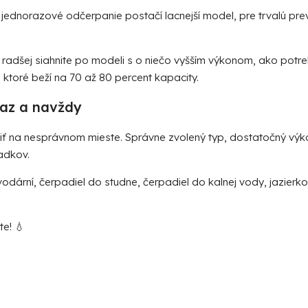
jednorazové odčerpanie postačí lacnejší model, pre trvalú prev
radšej siahnite po modeli s o niečo vyšším výkonom, ako potrebu
 ktoré beží na 70 až 80 percent kapacity.
raz a navždy
etriť na nesprávnom mieste. Správne zvolený typ, dostatočný výk
adkov.
vodární
,
čerpadiel do studne
,
čerpadiel do kalnej vody
,
jazierk
e! 💧