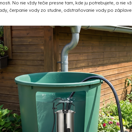
sti. No nie vždy tečie presne tam, kde ju potrebujete, a nie vž
dy, čerpanie vody zo studne, odstraňovanie vody po záplave a