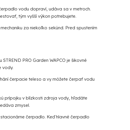
j čerpadlo vodu dopraví, udáva sa v metroch.
estovať, tým vyšší výkon potrebujete.
 mechaniku za niekoľko sekúnd. Pred spustením
čku STREND PRO Garden WAPCO
je šikovné
e vody.
hání čerpacie teleso a vy môžete čerpať vodu
ú prípojku v blízkosti zdroja vody, hľadáte
nedáva zmysel.
 stacionárne čerpadlo. Keď hlavné čerpadlo