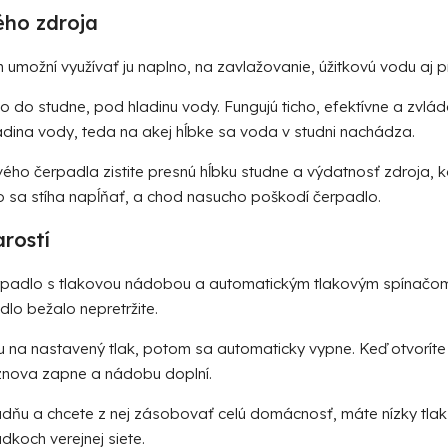
ého zdroja
umožní využívať ju naplno, na zavlažovanie, úžitkovú vodu aj p
do studne, pod hladinu vody. Fungujú ticho, efektívne a zvlád
adina vody, teda na akej hĺbke sa voda v studni nachádza.
ho čerpadla zistite presnú hĺbku studne a výdatnosť zdroja, ko
ako sa stíha napĺňať, a chod nasucho poškodí čerpadlo.
rostí
rpadlo s tlakovou nádobou a automatickým tlakovým spínačom. 
lo bežalo nepretržite.
u na nastavený tlak, potom sa automaticky vypne. Keď otvoríte
znova zapne a nádobu doplní.
dňu a chcete z nej zásobovať celú domácnosť, máte nízky tlak
dkoch verejnej siete.