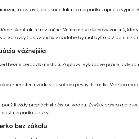
možňujú nastaviť, pri akom tlaku sa čerpadlo zapne a vypne. S
rne skontrolujte raz ročne. Vnútri má vzduchový vankúš, kto
úva. Správny tlak vzduchu v nádobe by mal byť o 0,2 baru nižší
tuácia vážnejšia
, keď bežné čerpadlo nestačí. Záplavy, výkopové práce, odvodn
 kalom znečistenú vodu s obsahom pevných častíc. Väčšina mode
použití vždy prepláchnite čistou vodou. Zvyšky bahna a piesku 
tnosť čerpadla o roky.
erko bez zákalu