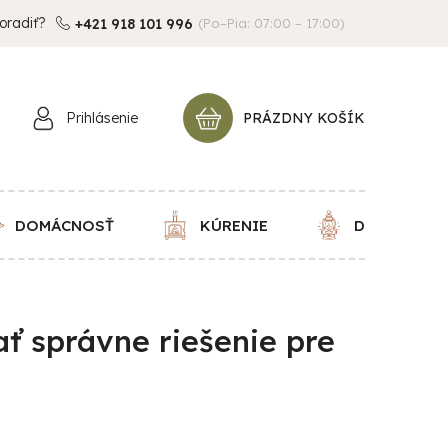
oradiť?
+421 918 101 996
(Po–Pia: 07:00 – 17:00)
Prihlásenie
PRÁZDNY KOŠÍK
NÁKUPNÝ
KOŠÍK
DOMÁCNOSŤ
KÚRENIE
DEKORÁCIE
ť správne riešenie pre