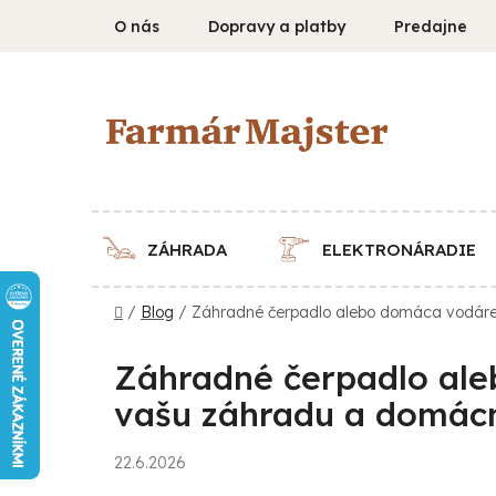
Prejsť
O nás
Dopravy a platby
Predajne
na
obsah
ZÁHRADA
ELEKTRONÁRADIE
Domov
/
Blog
/
Záhradné čerpadlo alebo domáca vodáreň
Záhradné čerpadlo ale
vašu záhradu a domác
22.6.2026