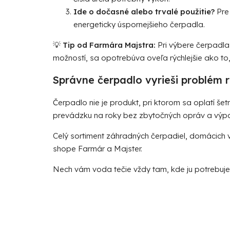
Ide o dočasné alebo trvalé použitie?
Pre 
energeticky úspornejšieho čerpadla.
💡
Tip od Farmára Majstra:
Pri výbere čerpadla 
možností, sa opotrebúva oveľa rýchlejšie ako to,
Správne čerpadlo vyrieši problém 
Čerpadlo nie je produkt, pri ktorom sa oplatí š
prevádzku na roky bez zbytočných opráv a výp
Celý sortiment
záhradných čerpadiel
,
domácich 
shope Farmár a Majster.
Nech vám voda tečie vždy tam, kde ju potrebujet