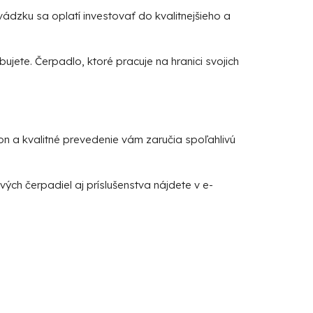
ádzku sa oplatí investovať do kvalitnejšieho a
jete. Čerpadlo, ktoré pracuje na hranici svojich
on a kvalitné prevedenie vám zaručia spoľahlivú
ových čerpadiel
aj
príslušenstva
nájdete v e-