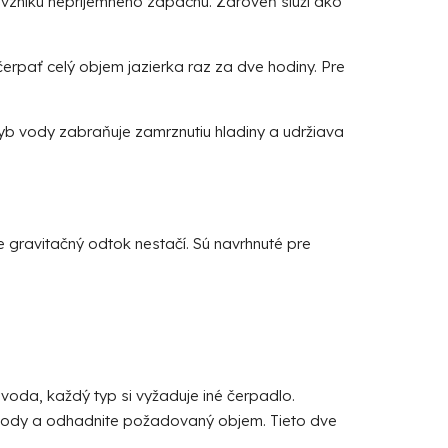
 vzniku nepríjemného zápachu. Zároveň slúži ako
erpať celý objem jazierka raz za dve hodiny. Pre
hyb vody zabraňuje zamrznutiu hladiny a udržiava
 gravitačný odtok nestačí. Sú navrhnuté pre
da, každý typ si vyžaduje iné čerpadlo.
ody a odhadnite požadovaný objem. Tieto dve