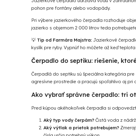
Jazierkové čerpadlo
udržiava vodu v záhradnom 
pohon pre fontány alebo vodopády.
Pri výbere jazierkového čerpadla rozhoduje obje
jazierko s objemom 2 000 litrov teda potrebujete
💡
Tip od Farmára Majstra:
Jazierkové čerpadlo
kyslík pre ryby. Vypnúť ho môžete až keď teplot
Čerpadlo do septiku: riešenie, ktor
Čerpadlá do septiku
sú špeciálna kategória pre 
agresívne prostredie a pracujú spoľahlivo aj pr
Ako vybrať správne čerpadlo: tri o
Pred kúpou akéhokoľvek čerpadla si odpovedzte 
Aký typ vody čerpám?
Čistá voda z nádrž
Aký výtlak a prietok potrebujem?
Zmerajt
čísla určia potrebný výkon.