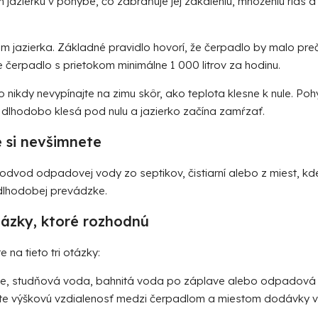
jazierku v pohybe, čo zabraňuje jej zakaleniu, množeniu rias a
m jazierka. Základné pravidlo hovorí, že čerpadlo by malo preč
 čerpadlo s prietokom minimálne 1 000 litrov za hodinu.
 nikdy nevypínajte na zimu skôr, ako teplota klesne k nule. Po
a dlhodobo klesá pod nulu a jazierko začína zamŕzať.
é si nevšimnete
odvod odpadovej vody zo septikov, čistiarní alebo z miest, kde
i dlhodobej prevádzke.
tázky, ktoré rozhodnú
na tieto tri otázky:
e, studňová voda, bahnitá voda po záplave alebo odpadová vo
e výškovú vzdialenosť medzi čerpadlom a miestom dodávky v