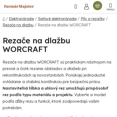
Prejsť
Hľadať
NÁKU
na
obsah
KOŠÍ
Domov
/
Elektronáradie
/
Sieťové elektronáradie
/
Píly a rezačky
/
Rezače na dlažbu
/
Rezače na dlažbu WORCRAFT
Rezače na dlažbu
WORCRAFT
Rezače na dlažbu WORCRAFT sú praktickým nástrojom na
presné a čisté rezanie obkladov a dlažieb pri
rekonštrukciách aj novostavbách. Ponúkajú jednoduché
ovládanie a stabilnú konštrukciu pre bezpečnú prácu.
Nastaviteľná hĺbka a uhlový rez umožňujú prispôsobiť
rez podľa typu materiálu a projektu.
Vyberte si model
podľa dĺžky rezu a funkcií, ktoré zodpovedajú vašim
potrebám.