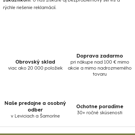
e
rýchle riešenie reklamácií.
p
r
v
k
y
v
ý
Doprava zadarmo
p
Obrovský sklad
pri nákupe nad 100 € mimo
i
viac ako 20 000 položiek
akcie a mimo nadrozmerného
s
tovaru
u
Naše predajne a osobný
Ochotne poradíme
odber
30+ ročné skúsenosti
v Leviciach a Šamoríne
Z