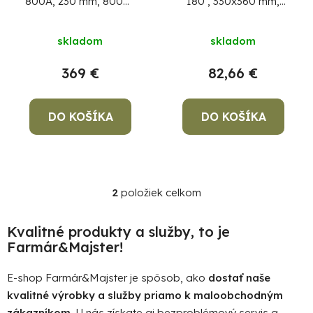
800A, 230 mm, 800W,
180 , 330x360 mm,
k
o
elektrický, na dlažbu a
800W, elektrický, na
t
d
obklad
dlažbu a obklad
skladom
skladom
o
u
v
k
369 €
82,66 €
t
o
DO KOŠÍKA
DO KOŠÍKA
v
Po
po
91
2
položiek celkom
99
O
(P
v
07
l
Kvalitné produkty a služby, to je
17
á
Farmár&Majster!
d
a
E-shop Farmár&Majster je spôsob, ako
dostať naše
c
kvalitné výrobky a služby priamo k maloobchodným
i
zákazníkom
. U nás získate aj bezproblémový servis a