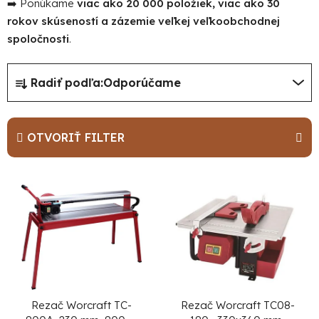
➡️ Ponúkame
viac ako 20 000 položiek, viac ako 30
rokov skúseností a zázemie veľkej veľkoobchodnej
spoločnosti
.
R
Radiť podľa:
Odporúčame
a
d
e
OTVORIŤ FILTER
n
i
V
e
ý
p
p
r
i
o
s
d
p
u
r
Rezač Worcraft TC-
Rezač Worcraft TC08-