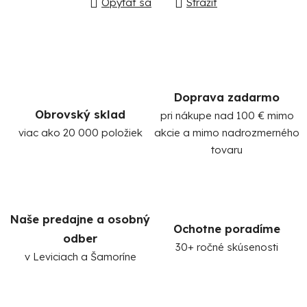
Opýtať sa
Strážiť
Doprava zadarmo
Obrovský sklad
pri nákupe nad 100 € mimo
viac ako 20 000 položiek
akcie a mimo nadrozmerného
Po
tovaru
po
91
99
(P
07
Naše predajne a osobný
Ochotne poradíme
17
odber
30+ ročné skúsenosti
v Leviciach a Šamoríne