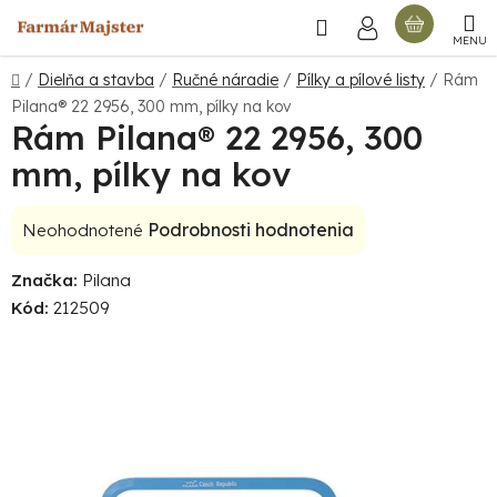
Prejsť
Hľadať
NÁKU
na
obsah
KOŠÍ
Domov
/
Dielňa a stavba
/
Ručné náradie
/
Pílky a pílové listy
/
Rám
Pilana® 22 2956, 300 mm, pílky na kov
Rám Pilana® 22 2956, 300
mm, pílky na kov
Priemerné
Podrobnosti hodnotenia
Neohodnotené
hodnotenie
Značka:
Pilana
produktu
Kód:
212509
je
0,0
z
5
hviezdičiek.