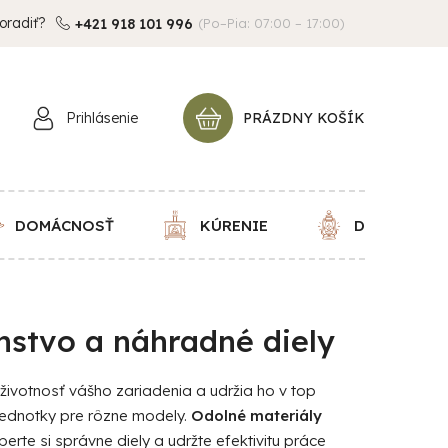
oradiť?
+421 918 101 996
(Po–Pia: 07:00 – 17:00)
Prihlásenie
PRÁZDNY KOŠÍK
NÁKUPNÝ
KOŠÍK
DOMÁCNOSŤ
KÚRENIE
DEKORÁCIE
enstvo a náhradné diely
životnosť vášho zariadenia a udržia ho v top
jednotky pre rôzne modely.
Odolné materiály
erte si správne diely a udržte efektivitu práce