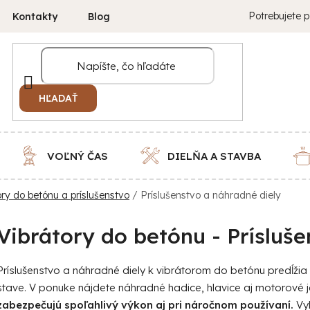
Potrebujete p
Kontakty
Blog
HĽADAŤ
VOĽNÝ ČAS
DIELŇA A STAVBA
ory do betónu a príslušenstvo
/
Príslušenstvo a náhradné diely
Vibrátory do betónu - Prísluš
Príslušenstvo a náhradné diely k vibrátorom do betónu predĺžia 
stave. V ponuke nájdete náhradné hadice, hlavice aj motorové 
zabezpečujú spoľahlivý výkon aj pri náročnom používaní.
Vyb