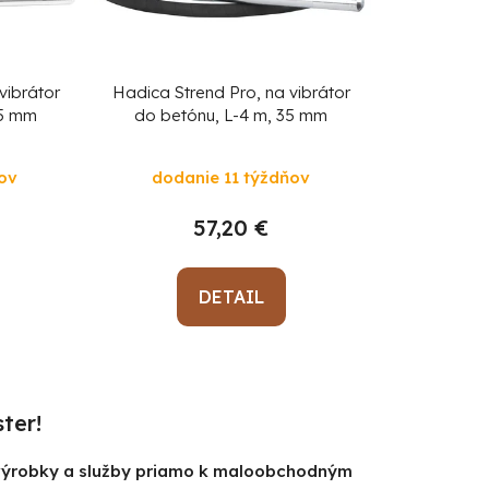
p
r
o
d
vibrátor
Hadica Strend Pro, na vibrátor
35 mm
do betónu, L-4 m, 35 mm
u
k
ov
dodanie 11 týždňov
t
o
57,20 €
v
DETAIL
ter!
 výrobky a služby priamo k maloobchodným