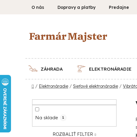
Prejsť
O nás
Dopravy a platby
Predajne
na
obsah
ZÁHRADA
ELEKTRONÁRADIE
Domov
/
Elektronáradie
/
Sieťové elektronáradie
/
Vibrát
B
o
č
Na sklade
1
n
ý
ROZBALIŤ FILTER