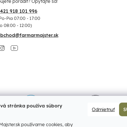
ujete poradiť? Opýtajte sa!
421 918 101 996
Po-Pia 07:00 - 17:00
o 08:00 - 12:00)
bchod@farmarmajster.sk
vá stránka používa súbory
Odmietnuť
S
ajster.sk používame cookies, aby