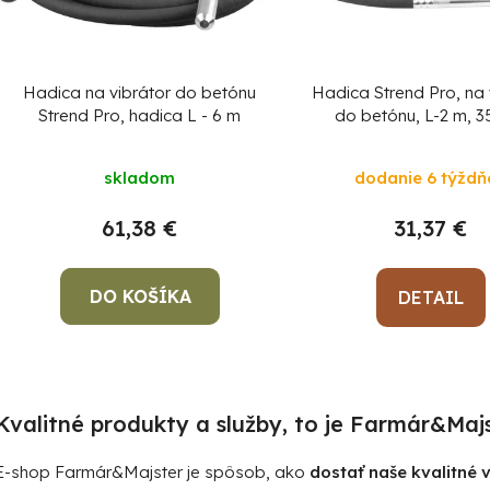
p
r
o
Hadica na vibrátor do betónu
Hadica Strend Pro, na 
d
Strend Pro, hadica L - 6 m
do betónu, L-2 m, 
u
k
skladom
dodanie 6 týždň
t
61,38 €
31,37 €
o
v
DO KOŠÍKA
DETAIL
O
v
Kvalitné produkty a služby, to je Farmár&Majs
l
á
E-shop Farmár&Majster je spôsob, ako
dostať naše kvalitné
d