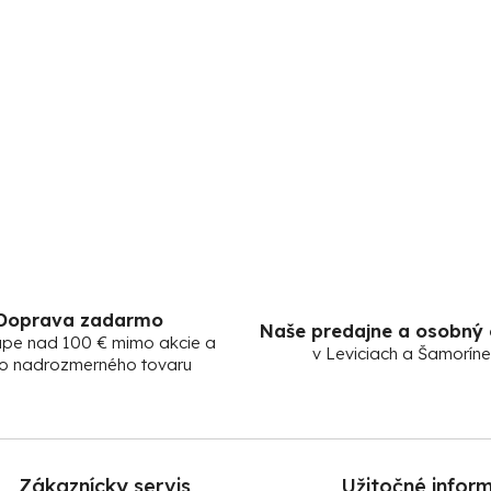
Doprava zadarmo
Naše predajne a osobný
upe nad 100 € mimo akcie a
v Leviciach a Šamoríne
o nadrozmerného tovaru
Zákaznícky servis
Užitočné infor