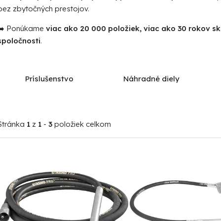
bez zbytočných prestojov.
➡️ Ponúkame
viac ako 20 000 položiek, viac ako 30 rokov s
spoločnosti
.
Príslušenstvo
Náhradné diely
Stránka
1
z
1
-
3
položiek celkom
V
ý
p
i
s