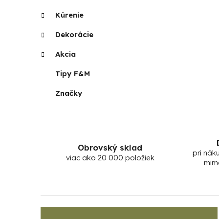
Kúrenie
Dekorácie
Akcia
Tipy F&M
Značky
Obrovský sklad
pri nák
viac ako 20 000 položiek
mim
Z
á