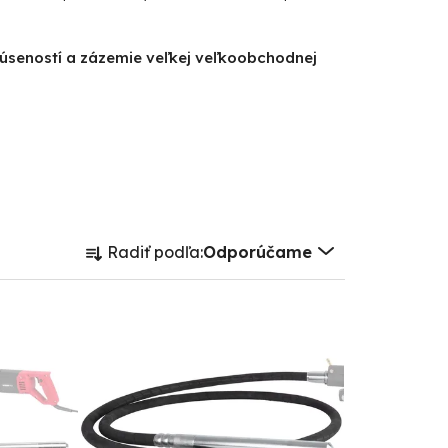
kúseností a zázemie veľkej veľkoobchodnej
R
Radiť podľa:
Odporúčame
a
d
e
n
i
e