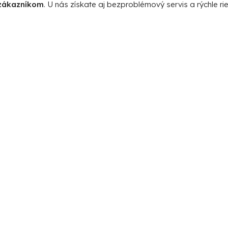
zákazníkom
. U nás získate aj bezproblémový servis a rýchle rie
a
c
i
e
p
r
v
k
y
v
ý
p
i
s
u