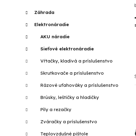
p
K
Preskočiť
Záhrada
a
kategórie
a
t
n
Elektronáradie
e
e
g
AKU náradie
l
ó
r
Sieťové elektronáradie
i
Vŕtačky, kladivá a príslušenstvo
e
Skrutkovače a príslušenstvo
Rázové uťahováky a príslušenstvo
Brúsky, leštičky a hladičky
Píly a rezačky
Zváračky a príslušenstvo
Teplovzdušné pištole