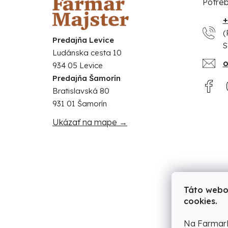
Potreb
+
(
Predajňa Levice
S
Ludánska cesta 10
o
934 05 Levice
Predajňa Šamorín
Bratislavská 80
931 01 Šamorín
Ukázať na mape →
Táto webo
cookies.
Na FarmarM