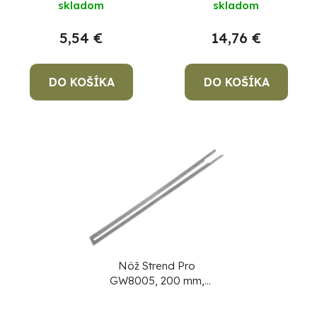
skladom
skladom
o
u
v
k
5,54 €
14,76 €
t
o
DO KOŠÍKA
DO KOŠÍKA
v
Po
po
91
99
(P
07
17
Nôž Strend Pro
GW8005, 200 mm,
náhradný pre rezač
polystyrénu