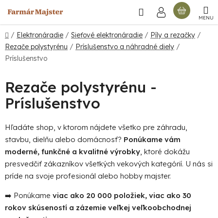
Prejsť
Hľadať
NÁKU
na
obsah
KOŠÍ
Domov
/
Elektronáradie
/
Sieťové elektronáradie
/
Píly a rezačky
/
Rezače polystyrénu
/
Príslušenstvo a náhradné diely
/
Príslušenstvo
Rezače polystyrénu -
Príslušenstvo
Hľadáte shop, v ktorom nájdete všetko pre záhradu,
stavbu, dielňu alebo domácnosť?
Ponúkame vám
moderné, funkčné a kvalitné výrobky
, ktoré dokážu
presvedčiť zákazníkov všetkých vekových kategórií. U nás si
príde na svoje profesionál alebo hobby majster.
➡️ Ponúkame
viac ako 20 000 položiek, viac ako 30
rokov skúseností a zázemie veľkej veľkoobchodnej