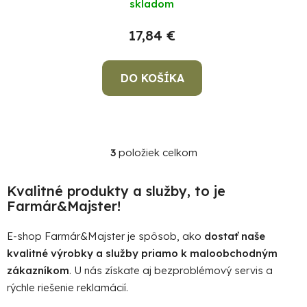
skladom
17,84 €
DO KOŠÍKA
3
položiek celkom
O
v
l
Kvalitné produkty a služby, to je
á
Farmár&Majster!
d
a
E-shop Farmár&Majster je spôsob, ako
dostať naše
c
kvalitné výrobky a služby priamo k maloobchodným
i
zákazníkom
. U nás získate aj bezproblémový servis a
e
rýchle riešenie reklamácií.
p