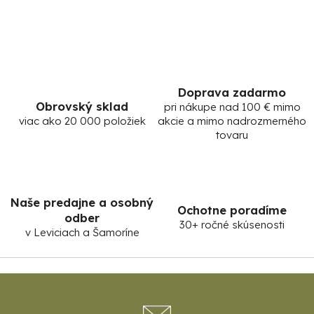
r
v
k
y
v
ý
Doprava zadarmo
p
Obrovský sklad
pri nákupe nad 100 € mimo
i
viac ako 20 000 položiek
akcie a mimo nadrozmerného
s
tovaru
u
Naše predajne a osobný
Ochotne poradíme
odber
30+ ročné skúsenosti
v Leviciach a Šamoríne
Z
á
p