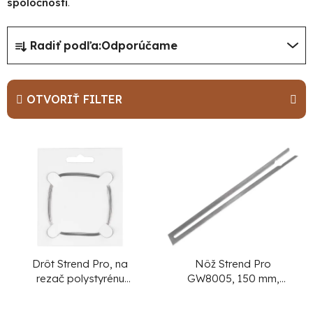
spoločnosti
.
R
Radiť podľa:
Odporúčame
a
d
e
OTVORIŤ FILTER
n
i
V
e
ý
p
p
r
i
o
s
d
p
u
r
Drôt Strend Pro, na
Nôž Strend Pro
rezač polystyrénu
GW8005, 150 mm,
k
o
NPT-FC142, náhradný,
náhradný pre rezač
t
d
144 cm
polystyrénu