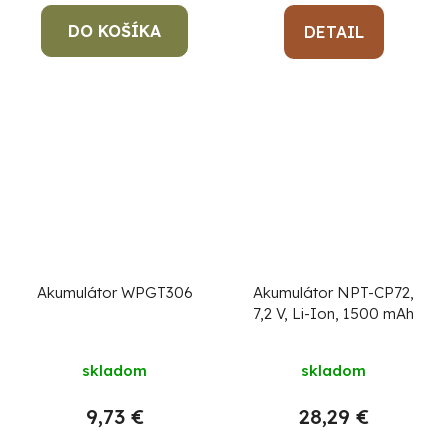
5,0
DO KOŠÍKA
z
DETAIL
5
hviezdičiek.
Akumulátor WPGT306
Akumulátor NPT-CP72,
7,2 V, Li-Ion, 1500 mAh
skladom
skladom
9,73 €
28,29 €