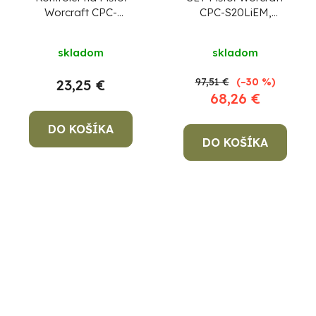
Worcraft CPC-
CPC-S20LiEM,
S20LiC,diel 1
ShareSYS,
vysokotlakový, 1x
skladom
skladom
akumulátor 2,0 Ah, 1x
nabíjačka
97,51 €
(–30 %)
23,25 €
68,26 €
DO KOŠÍKA
DO KOŠÍKA