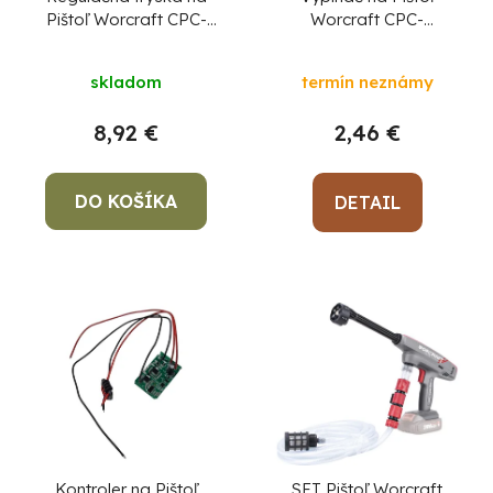
Pištoľ Worcraft CPC-
Worcraft CPC-
S20LiC,diel 22
S20LiC,diel 9
skladom
termín neznámy
8,92 €
2,46 €
DO KOŠÍKA
DETAIL
Kontroler na Pištoľ
SET Pištoľ Worcraft