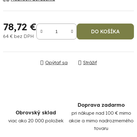
78,72 €
DO KOŠÍKA
64 € bez DPH
Jednotková cena:
Po
Opýtať sa
Strážiť
po
91
99
(P
07
17
Doprava zadarmo
Obrovský sklad
pri nákupe nad 100 € mimo
viac ako 20 000 položiek
akcie a mimo nadrozmerného
tovaru