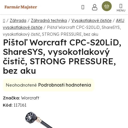
Prejsť
Hľadať
NÁKU
na
obsah
KOŠÍ
Domov
/
Záhrada
/
Záhradná technika
/
Vysokotlakové čističe
/
AKU
vysokotlakové čističe
/
Pištoľ Worcraft CPC-S20LiD, ShareSYS,
vysokotlakový čistič, STRONG PRESSURE, bez aku
Pištoľ Worcraft CPC-S20LiD,
ShareSYS, vysokotlakový
čistič, STRONG PRESSURE,
bez aku
Priemerné
Podrobnosti hodnotenia
Neohodnotené
hodnotenie
Značka:
Worcraft
produktu
Kód:
117161
je
0,0
z
5