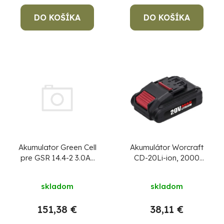
DO KOŠÍKA
DO KOŠÍKA
Akumulator Green Cell
Akumulátor Worcraft
pre GSR 14.4-2 3.0Ah
CD-20Li-ion, 2000
NiMH
mAh, náhradný
skladom
skladom
151,38 €
38,11 €