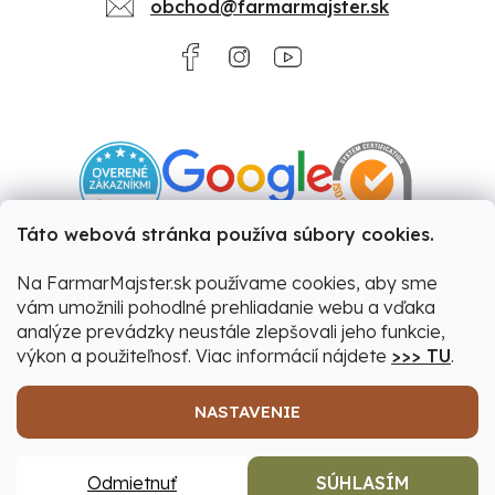
obchod@farmarmajster.sk
Táto webová stránka používa súbory cookies.
Na FarmarMajster.sk používame cookies, aby sme
vám umožnili pohodlné prehliadanie webu a vďaka
analýze prevádzky neustále zlepšovali jeho funkcie,
výkon a použiteľnosť. Viac informácií nájdete
>>> TU
.
NASTAVENIE
Vytvoril Shoptet
|
Upravil Balkys
Odmietnuť
SÚHLASÍM
Copyright 2026
Farmár&Majster
. Všetky práva