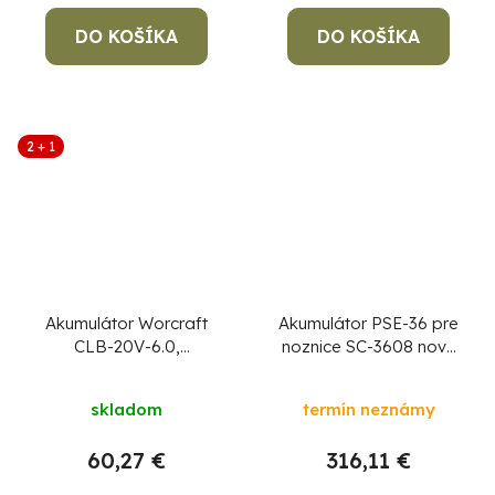
DO KOŠÍKA
DO KOŠÍKA
2 + 1
Akumulátor Worcraft
Akumulátor PSE-36 pre
CLB-20V-6.0,
noznice SC-3608 novy
ShareSYS, 6000 mAh,
model
Priemerné
S20Li, rýchlonabíjanie
skladom
termín neznámy
hodnotenie
produktu
60,27 €
316,11 €
je