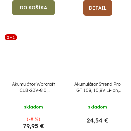
DO KOŠÍKA
DETAIL
2 + 1
Akumulátor Worcraft
Akumulátor Strend Pro
CLB-20V-8.0,
GT 108, 10,8V Li-ion,
ShareSYS, 8000 mAh,
náhradný
S20Li, rýchlonabíjanie
skladom
skladom
(–8 %)
24,54 €
79,95 €