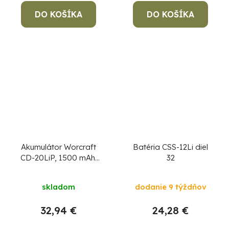
4,3
DO KOŠÍKA
DO KOŠÍKA
z
5
hviezdičiek.
Akumulátor Worcraft
Batéria CSS-12Li diel
CD-20LiP, 1500 mAh,
32
náhradný
skladom
dodanie 9 týždňov
32,94 €
24,28 €