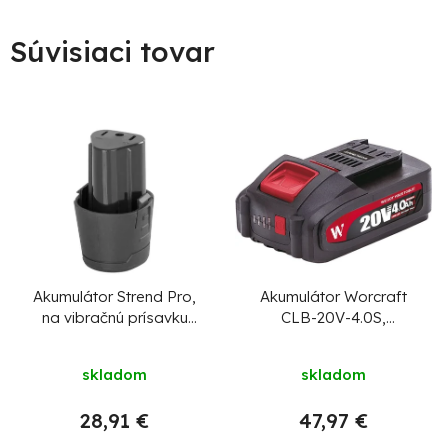
Súvisiaci tovar
Akumulátor Strend Pro,
Akumulátor Worcraft
na vibračnú prísavku
CLB-20V-4.0S,
NPT-TP701, 12V, 2000
ShareSYS, 4000 mAh,
mAh
S20Li, rýchlonabíjanie,
skladom
skladom
funkcia powerbank
28,91 €
47,97 €