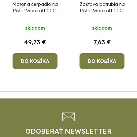
Motor a čerpadlo na
Zostava potrubia na
Pištoľ Worcraft CPC-
Pištoľ Worcraft CPC-
S20LiC,diel 17
S20LiC,diel 19
skladom
skladom
49,73 €
7,63 €
DO KOŠÍKA
DO KOŠÍKA
Z
á
p
ä
t
ODOBERAŤ NEWSLETTER