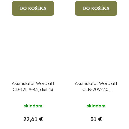
DO KOŠÍKA
DO KOŠÍKA
Akumulátor Worcraft
Akumulátor Worcraft
CD-12LiA-43, diel 43
CLB-20V-2.0,
ShareSYS, 2000 mAh,
Priemerné
S20Li, rýchlonabíjanie
skladom
skladom
hodnotenie
produktu
22,61 €
31 €
je