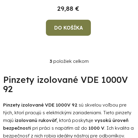
29,88 €
DO KOŠÍKA
3
položiek celkom
O
v
l
Pinzety izolované VDE 1000V
á
92
d
a
c
Pinzety izolované VDE 1000V 92
sú skvelou voľbou pre
i
tých, ktorí pracujú s elektrickými zariadeniami. Tieto pinzety
e
majú
izolovanú rukoväť
, ktorá poskytuje
vysokú úroveň
p
bezpečnosti
pri práci s napätím až do
1000 V
. Ich kvalita a
r
bezpečnosť z nich robia ideálny nástroj pre odborníkov.