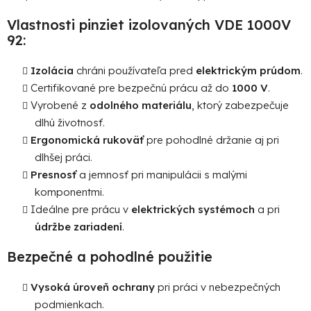
v
k
Vlastnosti pinziet izolovaných VDE 1000V
y
92:
v
ý
Izolácia
chráni používateľa pred
elektrickým prúdom
.
p
Certifikované pre bezpečnú prácu až do
1000 V
.
i
Vyrobené z
odolného materiálu
, ktorý zabezpečuje
s
u
dlhú životnosť.
Ergonomická rukoväť
pre pohodlné držanie aj pri
dlhšej práci.
Presnosť
a jemnosť pri manipulácii s malými
komponentmi.
Ideálne pre prácu v
elektrických systémoch
a pri
údržbe zariadení
.
Bezpečné a pohodlné použitie
Vysoká úroveň ochrany
pri práci v nebezpečných
podmienkach.