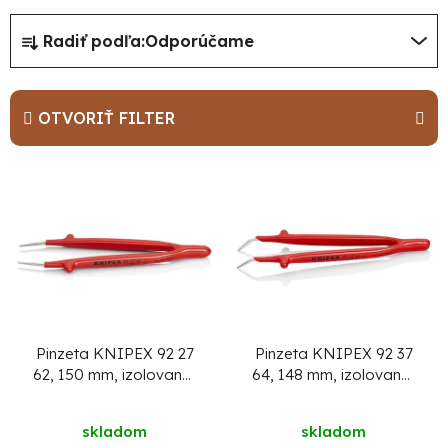
R
Radiť podľa:
Odporúčame
a
d
e
OTVORIŤ FILTER
n
i
V
e
ý
p
p
r
i
o
s
d
p
u
r
Pinzeta KNIPEX 92 27
Pinzeta KNIPEX 92 37
62, 150 mm, izolovana,
64, 148 mm, izolovana,
k
o
rovna, VDE
zahnuta 30st, VDE
t
d
skladom
skladom
o