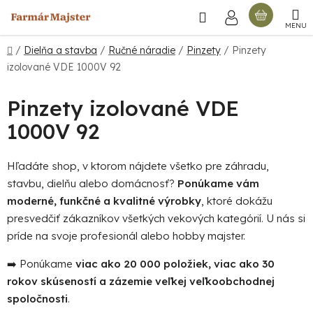
Prejsť
Hľadať
NÁKU
na
obsah
KOŠÍ
Domov
/
Dielňa a stavba
/
Ručné náradie
/
Pinzety
/
Pinzety
izolované VDE 1000V 92
Pinzety izolované VDE
1000V 92
Hľadáte shop, v ktorom nájdete všetko pre záhradu,
stavbu, dielňu alebo domácnosť?
Ponúkame vám
moderné, funkčné a kvalitné výrobky
, ktoré dokážu
presvedčiť zákazníkov všetkých vekových kategórií. U nás si
príde na svoje profesionál alebo hobby majster.
➡️ Ponúkame
viac ako 20 000 položiek, viac ako 30
rokov skúseností a zázemie veľkej veľkoobchodnej
spoločnosti
.