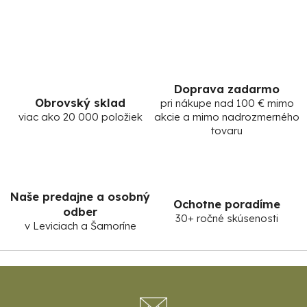
Doprava zadarmo
Obrovský sklad
pri nákupe nad 100 € mimo
viac ako 20 000 položiek
akcie a mimo nadrozmerného
tovaru
Naše predajne a osobný
Ochotne poradíme
odber
30+ ročné skúsenosti
v Leviciach a Šamoríne
Z
á
p