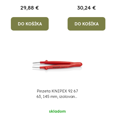
u
v
k
29,88 €
30,24 €
t
o
DO KOŠÍKA
DO KOŠÍKA
v
Po
po
91
99
(P
07
17
Pinzeta KNIPEX 92 67
63, 145 mm, izolovana,
rovna, VDE
skladom