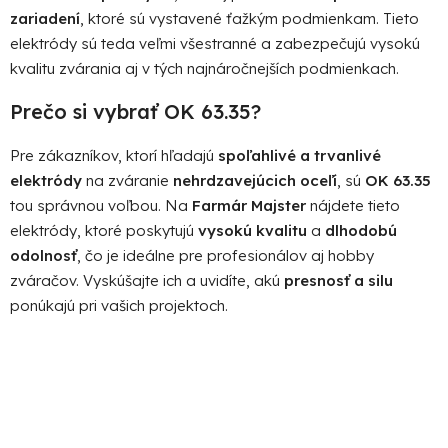
zariadení
, ktoré sú vystavené ťažkým podmienkam. Tieto
elektródy sú teda veľmi všestranné a zabezpečujú vysokú
kvalitu zvárania aj v tých najnáročnejších podmienkach.
Prečo si vybrať OK 63.35?
Pre zákazníkov, ktorí hľadajú
spoľahlivé a trvanlivé
elektródy
na zváranie
nehrdzavejúcich oceľí
, sú
OK 63.35
tou správnou voľbou. Na
Farmár Majster
nájdete tieto
elektródy, ktoré poskytujú
vysokú kvalitu
a
dlhodobú
odolnosť
, čo je ideálne pre profesionálov aj hobby
zváračov. Vyskúšajte ich a uvidíte, akú
presnosť a silu
ponúkajú pri vašich projektoch.