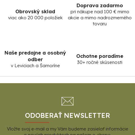
Doprava zadarmo
Obrovský sklad
pri nákupe nad 100 € mimo
viac ako 20 000 položiek
akcie a mimo nadrozmerného
tovaru
Naše predajne a osobný
Ochotne poradíme
odber
30+ ročné skúsenosti
v Leviciach a Šamoríne
Z
á
p
ä
t
ODOBERAŤ NEWSLETTER
i
Vložte svoj e-mail a my Vám budeme zasielať informácie
e
o nových produktoch na našom e-shope.