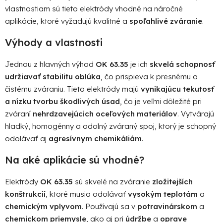
k
vlastnostiam sú tieto elektródy vhodné na náročné
y
aplikácie, ktoré vyžadujú kvalitné a
spoľahlivé zváranie
.
v
ý
Výhody a vlastnosti
p
i
Jednou z hlavných výhod
OK 63.35
je ich
skvelá schopnosť
s
udržiavať stabilitu oblúka
, čo prispieva k presnému a
u
čistému zváraniu. Tieto elektródy majú
vynikajúcu tekutosť
a nízku tvorbu škodlivých úsad
, čo je veľmi dôležité pri
zváraní
nehrdzavejúcich oceľových materiálov
. Vytvárajú
hladký, homogénny a odolný zváraný spoj, ktorý je schopný
odolávať aj
agresívnym chemikáliám
.
Na aké aplikácie sú vhodné?
Elektródy
OK 63.35
sú skvelé na zváranie
zložitejších
konštrukcií
, ktoré musia odolávať
vysokým teplotám
a
chemickým vplyvom
. Používajú sa v
potravinárskom
a
chemickom priemysle
, ako aj pri
údržbe
a
oprave