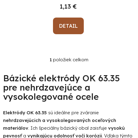
v
k
1,13 €
t
o
DETAIL
v
1
položiek celkom
O
Po
po
v
l
Bázické elektródy OK 63.35
91
á
pre nehrdzavejúce a
99
d
(P
vysokolegované ocele
a
07
c
17
i
Elektródy OK 63.35
sú ideálne pre zváranie
e
nehrdzavejúcich a vysokolegovaných oceľových
p
materiálov
. Ich špeciálny bázický obal zaisťuje
vysokú
r
pevnosť
a
vynikajúcu odolnosť voči korózii
. Vďaka týmto
v