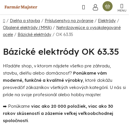
Prejsť
Hľadať
NÁKU
na
obsah
KOŠÍ
Domov
/
Dielňa a stavba
/
Príslušenstvo na zváranie
/
Elektródy
/
Obalené elektródy (MMA)
/
Nehrdzavejúce a vysokolegované
ocele
/
Bázické elektródy
/
OK 63.35
Bázické elektródy OK 63.35
Hľadáte shop, v ktorom nájdete všetko pre záhradu,
stavbu, dielňu alebo domácnosť?
Ponúkame vám
moderné, funkčné a kvalitné výrobky
, ktoré dokážu
presvedčiť zákazníkov všetkých vekových kategórií. U nás si
príde na svoje profesionál alebo hobby majster.
➡️ Ponúkame
viac ako 20 000 položiek, viac ako 30
rokov skúseností a zázemie veľkej veľkoobchodnej
spoločnosti
.