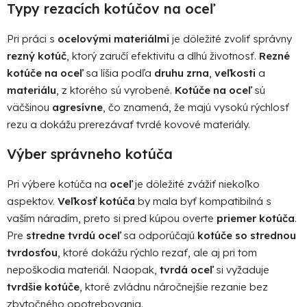
Typy rezacích kotúčov na oceľ
Pri práci s
ocelovými materiálmi
je dôležité zvoliť správny
rezný kotúč
, ktorý zaručí efektivitu a dlhú životnosť.
Rezné
kotúče na oceľ
sa líšia podľa
druhu zrna
,
veľkosti
a
materiálu
, z ktorého sú vyrobené.
Kotúče na oceľ
sú
väčšinou
agresívne
, čo znamená, že majú vysokú rýchlosť
rezu a dokážu prerezávať tvrdé kovové materiály.
Po
po
Výber správneho kotúča
91
Pri výbere kotúča na
oceľ
je dôležité zvážiť niekoľko
99
aspektov.
Veľkosť kotúča
by mala byť kompatibilná s
(P
07
vaším náradím, preto si pred kúpou overte
priemer kotúča
.
17
Pre
stredne tvrdú oceľ
sa odporúčajú
kotúče so strednou
tvrdosťou
, ktoré dokážu rýchlo rezať, ale aj pri tom
nepoškodia materiál. Naopak,
tvrdá oceľ
si vyžaduje
tvrdšie kotúče
, ktoré zvládnu náročnejšie rezanie bez
zbytočného opotrebovania.