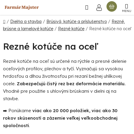
Prejsť
Hľadať
NÁKU
na
obsah
KOŠÍ
Domov
/
Dielňa a stavba
/
Brúsivá, kotúče a príslušenstvo
/
Rezné,
brúsne a lamelové kotúče
/
Rezné kotúče
/
Rezné kotúče na oceľ
Rezné kotúče na oceľ
Rezné kotúče na oceľ sú určené na rýchle a presné delenie
oceľových profilov, plechov a tyčí. Vyznačujú sa vysokou
tvrdosťou a dlhou životnosťou pri rezaní bežnej uhlíkovej
ocele.
Zabezpečujú čistý rez bez deformácie materiálu.
Vhodné pre použitie s uhlovými brúskami v dielni aj na
stavbe.
➡️ Ponúkame
viac ako 20 000 položiek, viac ako 30
rokov skúseností a zázemie veľkej veľkoobchodnej
spoločnosti
.