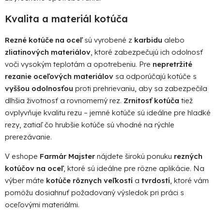
Kvalita a materiál kotúča
Rezné kotúče na oceľ
sú vyrobené z
karbidu
alebo
zliatinových materiálov
, ktoré zabezpečujú ich odolnosť
voči vysokým teplotám a opotrebeniu. Pre
nepretržité
rezanie oceľových materiálov
sa odporúčajú kotúče s
vyššou odolnosťou
proti prehrievaniu, aby sa zabezpečila
dlhšia životnosť a rovnomerný rez.
Zrnitosť kotúča
tiež
ovplyvňuje kvalitu rezu – jemné kotúče sú ideálne pre hladké
rezy, zatiaľ čo hrubšie kotúče sú vhodné na rýchle
prerezávanie.
V eshope
Farmár Majster
nájdete širokú ponuku
rezných
kotúčov na oceľ
, ktoré sú ideálne pre rôzne aplikácie. Na
výber máte
kotúče rôznych veľkostí
a
tvrdostí
, ktoré vám
pomôžu dosiahnuť požadovaný výsledok pri práci s
oceľovými materiálmi.