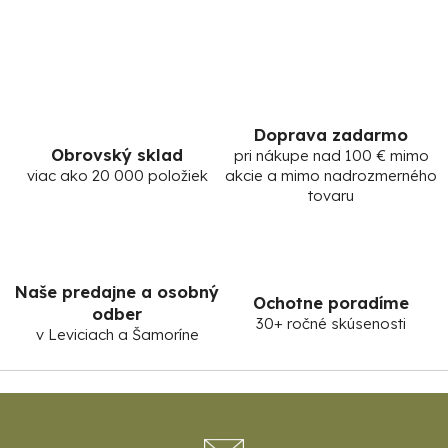
Doprava zadarmo
Obrovský sklad
pri nákupe nad 100 € mimo
viac ako 20 000 položiek
akcie a mimo nadrozmerného
tovaru
Naše predajne a osobný
Ochotne poradíme
odber
30+ ročné skúsenosti
v Leviciach a Šamoríne
Z
á
p