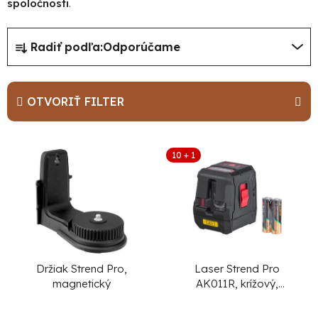
spoločnosti
.
R
Radiť podľa:
Odporúčame
a
d
e
OTVORIŤ FILTER
n
i
V
10 + 1
e
ý
p
p
r
i
o
s
d
p
u
r
Držiak Strend Pro,
Laser Strend Pro
magnetický
AK011R, krížový,
k
o
červený, 15 m
t
d