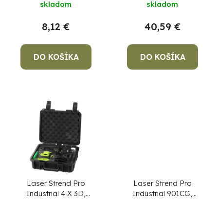
skladom
skladom
o
u
v
k
8,12 €
40,59 €
t
o
DO KOŠÍKA
DO KOŠÍKA
v
Po
po
91
99
(P
07
17
Laser Strend Pro
Laser Strend Pro
Industrial 4 X 3D,
Industrial 901CG,
zelený, v kufriku, s
krížový + 360°, zelený
príslušenstvom,