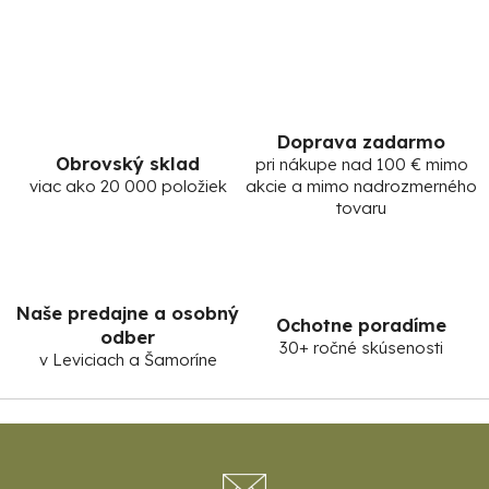
r
v
k
y
v
ý
Doprava zadarmo
p
Obrovský sklad
pri nákupe nad 100 € mimo
i
viac ako 20 000 položiek
akcie a mimo nadrozmerného
s
tovaru
u
Naše predajne a osobný
Ochotne poradíme
odber
30+ ročné skúsenosti
v Leviciach a Šamoríne
Z
á
p