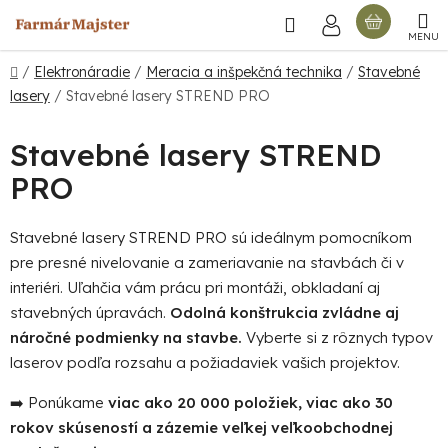
Prejsť
Hľadať
NÁKU
na
obsah
KOŠÍ
Domov
/
Elektronáradie
/
Meracia a inšpekčná technika
/
Stavebné
lasery
/
Stavebné lasery STREND PRO
Stavebné lasery STREND
PRO
Stavebné lasery STREND PRO sú ideálnym pomocníkom
pre presné nivelovanie a zameriavanie na stavbách či v
interiéri. Uľahčia vám prácu pri montáži, obkladaní aj
stavebných úpravách.
Odolná konštrukcia zvládne aj
náročné podmienky na stavbe.
Vyberte si z rôznych typov
laserov podľa rozsahu a požiadaviek vašich projektov.
➡️ Ponúkame
viac ako 20 000 položiek, viac ako 30
rokov skúseností a zázemie veľkej veľkoobchodnej