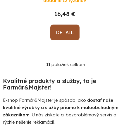
dodanie 12 týždňov
16,48 €
DETAIL
11
položiek celkom
O
v
l
Kvalitné produkty a služby, to je
á
Farmár&Majster!
d
a
E-shop Farmár&Majster je spôsob, ako
dostať naše
c
kvalitné výrobky a služby priamo k maloobchodným
i
zákazníkom
. U nás získate aj bezproblémový servis a
e
rýchle riešenie reklamácií.
p