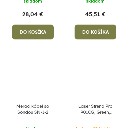
skladom
skladom
28,04 €
45,51 €
DO KOŠÍKA
DO KOŠÍKA
Merací kábel so
Laser Strend Pro
Sondou SN-1-2
901CG, Green,
OSRAM-tech, 360°,
stojan 1.5 m