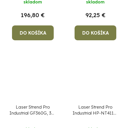
skladom
skladom
diaľkový ovládač
196,80 €
92,25 €
DO KOŠÍKA
DO KOŠÍKA
Laser Strend Pro
Laser Strend Pro
Industrial GF360G, 3D,
Industrial HP-NT411G,
zelený
4V+1H, zelený
Priemerné