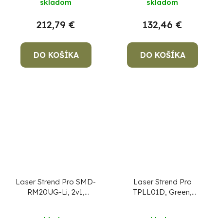
skladom
skladom
hodnotenie
produktu
212,79 €
132,46 €
je
5,0
DO KOŠÍKA
z
DO KOŠÍKA
5
hviezdičiek.
Laser Strend Pro SMD-
Laser Strend Pro
RM20UG-Li, 2v1,
TPLL01D, Green,
Green, podlahový,
OSRAM-tech, 2xAA
USB nabíjanie