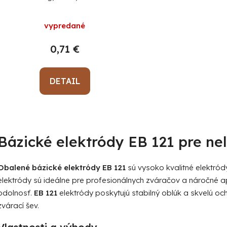
za 1 ks, min. objednávka 56 ks!
vypredané
0,71 €
DETAIL
O
v
Bázické elektródy EB 121 pre ne
l
á
d
Obalené bázické elektródy EB 121
sú vysoko kvalitné elektród
a
elektródy sú ideálne pre profesionálnych zváračov a náročné apl
c
odolnosť.
EB 121
elektródy poskytujú stabilný oblúk a skvelú o
i
zvárací šev.
e
p