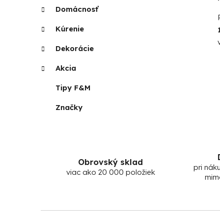
Domácnosť
Kúrenie
Dekorácie
Akcia
Tipy F&M
Značky
Obrovský sklad
pri nák
viac ako 20 000 položiek
mim
Z