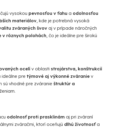
ačujú vysokou
pevnosťou v ťahu
a
odolnosťou
bších materiálov
, kde je potrebná vysoká
alitu zváraných švov
aj v prípade náročných
e v rôznych polohách
, čo je ideálne pre širokú
ovaných ocelí
v oblasti
strojárstva, konštrukcií
ú ideálne pre
týmové aj výkonné zváranie
v
m sú vhodné pre zváranie
štruktúr a
ženiam.
júcu
odolnosť proti prasklinám
aj pri zváraní
nálnymi zváračmi, ktorí oceňujú
dlhú životnosť
a