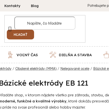
Potrebujete p
Kontakty
Blog
HĽADAŤ
VOĽNÝ ČAS
DIELŇA A STAVBA
ektródy
/
Obalené elektródy (MMA)
/
Nelegované ocele
/
Bázické e
Bázické elektródy EB 121
Hľadáte shop, v ktorom nájdete všetko pre záhradu, stavbu, 
moderné, funkčné a kvalitné výrobky
, ktoré dokážu presvedč
si príde na svoje profesionál alebo hobby majster.