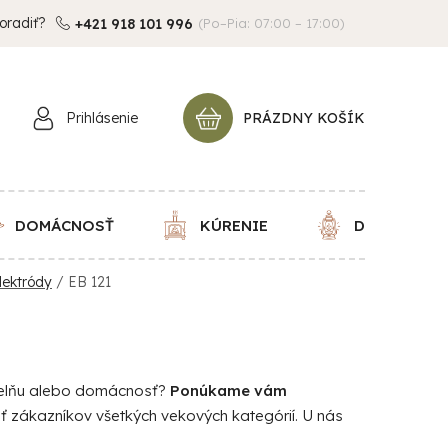
oradiť?
+421 918 101 996
(Po–Pia: 07:00 – 17:00)
Prihlásenie
PRÁZDNY KOŠÍK
NÁKUPNÝ
KOŠÍK
DOMÁCNOSŤ
KÚRENIE
DEKORÁCIE
lektródy
/
EB 121
dielňu alebo domácnosť?
Ponúkame vám
iť zákazníkov všetkých vekových kategórií. U nás