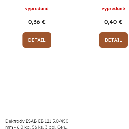
u
k
vypredané
vypredané
t
0,36 €
0,40 €
o
v
DETAIL
DETAIL
Elektrody ESAB EB 121 5.0/450
mm • 6.0 kg, 56 ks, 3 bal.
Cena