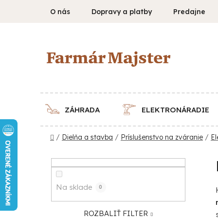
Prejsť
O nás
Dopravy a platby
Predajne
na
obsah
ZÁHRADA
ELEKTRONÁRADIE
Domov
/
Dielňa a stavba
/
Príslušenstvo na zváranie
/
El
B
o
č
Na sklade
0
n
ý
ROZBALIŤ FILTER