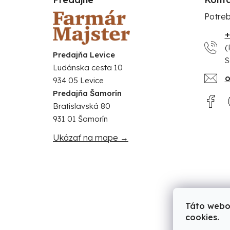
Potreb
+
(
Predajňa Levice
S
Ludánska cesta 10
o
934 05 Levice
Predajňa Šamorín
Bratislavská 80
931 01 Šamorín
Ukázať na mape →
Táto webo
cookies.