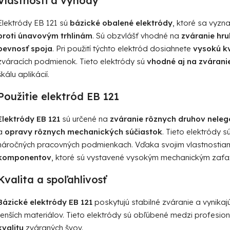
Vlastnosti a výhody
r
v
Elektródy EB 121 sú
bázické obalené elektródy
, ktoré sa vyzn
k
proti únavovým trhlinám
. Sú obzvlášť vhodné na
zváranie hru
y
pevnosť spoja
. Pri použití týchto elektród dosiahnete
vysokú kv
v
zváracích podmienok. Tieto elektródy sú
vhodné aj na zvárani
ý
p
škálu aplikácií.
i
Použitie elektród EB 121
s
u
Elektródy EB 121
sú určené na
zváranie rôznych druhov neleg
a
opravy rôznych mechanických súčiastok
. Tieto elektródy s
náročných pracovných podmienkach. Vďaka svojim vlastnostia
komponentov
, ktoré sú vystavené vysokým mechanickým zaťa
Kvalita a spoľahlivosť
Bázické elektródy EB 121
poskytujú stabilné zváranie a vynika
tenších materiálov. Tieto elektródy sú obľúbené medzi profesio
kvalitu
zváraných švov.