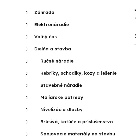
p
K
Preskočiť
Záhrada
a
kategórie
a
t
n
Elektronáradie
e
e
g
Voľný čas
l
ó
r
Dielňa a stavba
i
Ručné náradie
e
Rebríky, schodíky, kozy a lešenie
Stavebné náradie
Maliarske potreby
Nivelizácia dlažby
Brúsivá, kotúče a príslušenstvo
Spojovacie materiály na stavbu