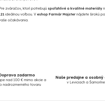
Pre zváračov, ktorí potrebujú
spoľahlivé a kvalitné materiály
n
121
ideálnou voľbou. V
eshop Farmár Majster
nájdete širokú po
vaše očakávania.
Doprava zadarmo
Naše predajne a osobný
upe nad 100 € mimo akcie a
v Leviciach a Šamoríne
o nadrozmerného tovaru