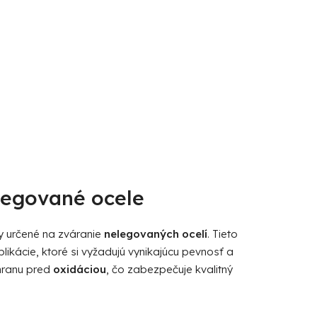
legované ocele
y určené na zváranie
nelegovaných ocelí
. Tieto
ikácie, ktoré si vyžadujú vynikajúcu pevnosť a
chranu pred
oxidáciou
, čo zabezpečuje kvalitný