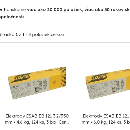
➡️ Ponúkame
viac ako 20 000 položiek, viac ako 30 rokov s
spoločnosti
.
Stránka
1
z
1
-
4
položiek celkom
V
ý
p
i
s
p
r
o
Elektrody ESAB EB 121 3.2/350
Elektrody ESAB EB 121
d
mm • 4.6 kg, 124 ks, 3 bal.
Cena
mm • 6.0 kg, 124 ks, 3 b
za 1 ks, min. objednávka 124 ks!
za 1 ks, min. objednávk