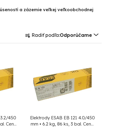
kúseností a zázemie veľkej veľkoobchodnej
R
Radiť podľa:
Odporúčame
a
d
e
n
i
e
p
r
o
d
 3.2/450
Elektrody ESAB EB 121 4.0/450
al.
Cena
mm • 6.2 kg, 86 ks, 3 bal.
Cena
u
a 124 ks!
za 1 ks, min. objednávka 86 ks!