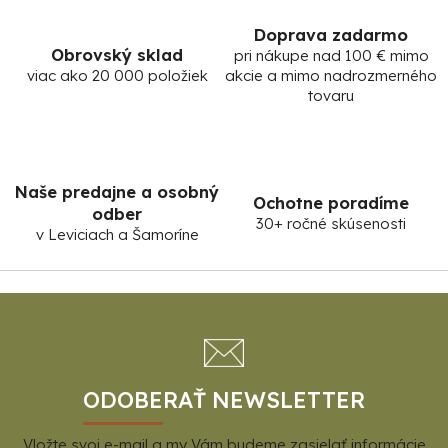
y
v
Doprava zadarmo
ý
Obrovský sklad
pri nákupe nad 100 € mimo
p
viac ako 20 000 položiek
akcie a mimo nadrozmerného
tovaru
i
s
u
Naše predajne a osobný
Ochotne poradíme
odber
30+ ročné skúsenosti
v Leviciach a Šamoríne
Z
á
p
ä
t
ODOBERAŤ NEWSLETTER
i
Vložte svoj e-mail a my Vám budeme zasielať informácie