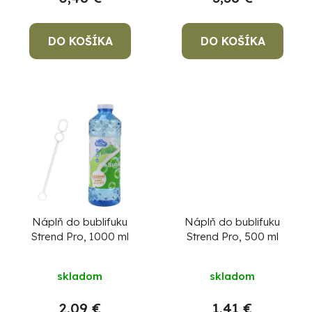
k
t
o
DO KOŠÍKA
DO KOŠÍKA
v
Po
po
91
99
(P
07
Náplň do bublifuku
Náplň do bublifuku
17
Strend Pro, 1000 ml
Strend Pro, 500 ml
skladom
skladom
2,09 €
1,41 €