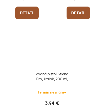
DETAIL
DETAIL
Vodná pištoľ Strend
Pro, žralok, 200 ml,
dosah 12 m, sellbox 6
ks
termín neznámy
3,94 €