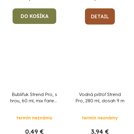
DO KOŠÍKA
DETAIL
Bublifuk Strend Pro, s
Vodná pištoľ Strend
hrou, 60 ml, mix farieb,
Pro, 280 ml, dosah 9 m
sellbox 24 ks
termín neznámy
termín neznámy
0,49 €
3,94 €