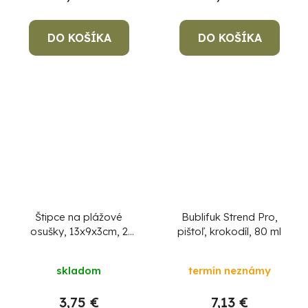
DO KOŠÍKA
DO KOŠÍKA
Štipce na plážové
Bublifuk Strend Pro,
osušky, 13x9x3cm, 2
pištoľ, krokodíl, 80 ml
ks, plameniaky
skladom
termín neznámy
3,75 €
7,13 €