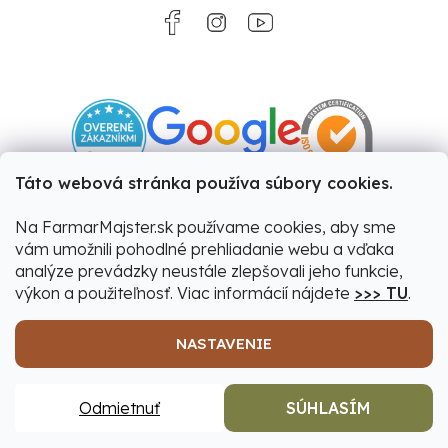
Táto webová stránka používa súbory cookies.
Na FarmarMajster.sk používame cookies, aby sme
vám umožnili pohodlné prehliadanie webu a vďaka
analýze prevádzky neustále zlepšovali jeho funkcie,
výkon a použiteľnosť. Viac informácií nájdete
>>> TU
.
NASTAVENIE
Vytvoril Shoptet
|
Upravil Balkys
Odmietnuť
SÚHLASÍM
Copyright 2026
Farmár&Majster
. Všetky práva
vyhradené.
Upraviť nastavenie cookies