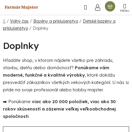
Prejsť
Hľadať
NÁKU
na
obsah
KOŠÍ
Domov
/
Voľný čas
/
Bazény a príslušenstvo
/
Detské bazény a
príslušenstvo
/
Doplnky
Doplnky
Hľadáte shop, v ktorom nájdete všetko pre záhradu,
stavbu, dielňu alebo domácnosť?
Ponúkame vám
moderné, funkčné a kvalitné výrobky
, ktoré dokážu
presvedčiť zákazníkov všetkých vekových kategórií. U nás si
príde na svoje profesionál alebo hobby majster.
➡️ Ponúkame
viac ako 20 000 položiek, viac ako 30
rokov skúseností a zázemie veľkej veľkoobchodnej
spoločnosti
.
R