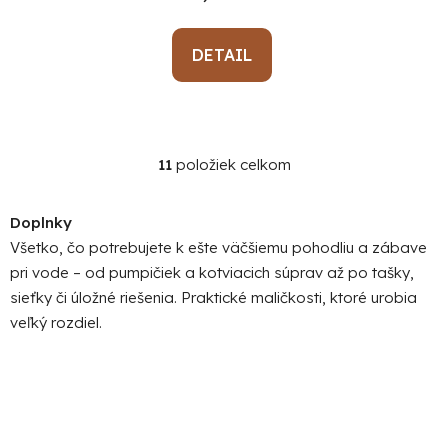
DETAIL
11
položiek celkom
O
v
l
Doplnky
á
Všetko, čo potrebujete k ešte väčšiemu pohodliu a zábave
d
pri vode – od pumpičiek a kotviacich súprav až po tašky,
a
sieťky či úložné riešenia. Praktické maličkosti, ktoré urobia
c
veľký rozdiel.
i
e
p
r
v
k