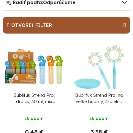
Radiť podľa:
Odporúčame
a
d
e
OTVORIŤ FILTER
n
i
V
e
ý
p
p
r
i
o
s
d
p
u
r
Bublifuk Strend Pro,
Bublifuk Strend Pro, na
dráčik, 30 ml, mix
veľké bubliny, 3-dielna
k
o
farieb, sellbox 24 ks
sada, 2x 90 ml
t
d
skladom
skladom
o
u
v
0,48 €
3,38 €