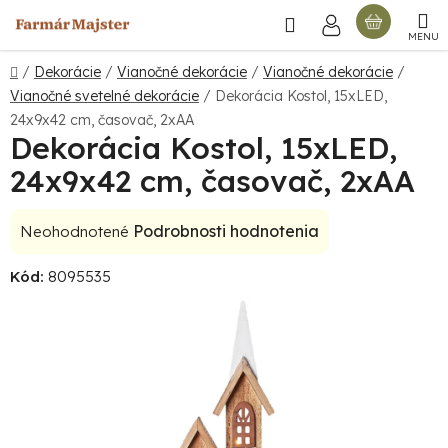
Prejsť
Hľadať
NÁKU
na
obsah
KOŠÍ
Domov
/
Dekorácie
/
Vianočné dekorácie
/
Vianočné dekorácie
/
Vianočné svetelné dekorácie
/
Dekorácia Kostol, 15xLED,
24x9x42 cm, časovač, 2xAA
Dekorácia Kostol, 15xLED,
24x9x42 cm, časovač, 2xAA
Priemerné
Podrobnosti hodnotenia
Neohodnotené
hodnotenie
Kód:
8095535
produktu
je
0,0
z
5
hviezdičiek.