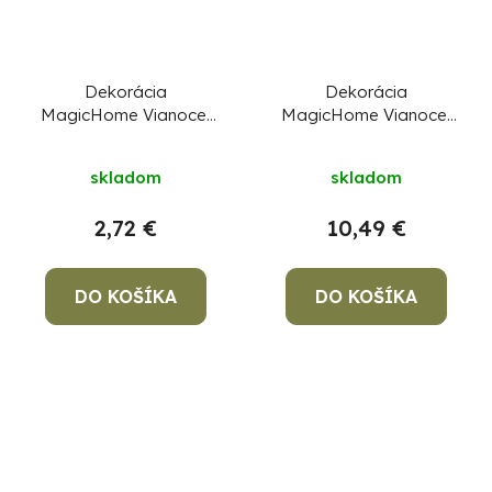
Dekorácia
Dekorácia
MagicHome Vianoce,
MagicHome Vianoce,
Santa v domčeku,
Betlehem v sklenenej
LED, závesná,
kupole, 7 LED, 2xAAA,
skladom
skladom
9x3x10,4 cm
interiér, 11,80x11,80x19
cm
2,72 €
10,49 €
DO KOŠÍKA
DO KOŠÍKA