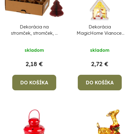
Dekorácia na
Dekorácia
stromček, stromček, 8
MagicHome Vianoce,
cm, mix farieb, Sellbox
Snehuliak v domčeku,
12 ks
CENA ZA 1 KS,
LED, závesná,
skladom
skladom
NIE ZA BALENIE !
9,2x3x10,4 cm
2,18 €
2,72 €
DO KOŠÍKA
DO KOŠÍKA