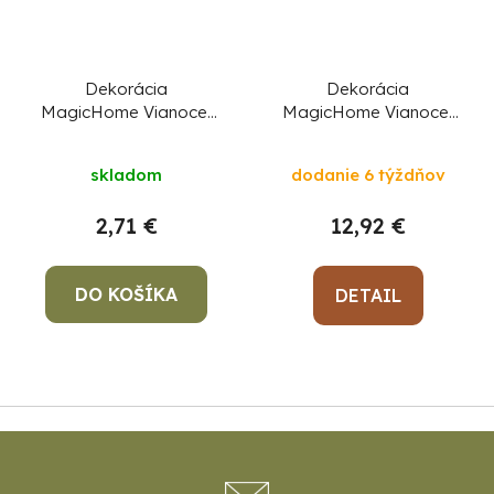
Dekorácia
Dekorácia
MagicHome Vianoce,
MagicHome Vianoce,
hviezda, 14x14x3 cm
Vtáčiky na konári,
polyresin, 31x9,5x16,5
skladom
dodanie 6 týždňov
cm
2,71 €
12,92 €
DO KOŠÍKA
DETAIL
Z
á
p