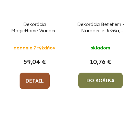
Dekorácia
Dekorácia Betlehem -
MagicHome Vianoce,
Narodenie Ježiša,
jeleň/laň, kov/motúz,
14x9x18 cm, mix
200xLED teplá biela,
dizajnov
dodanie 7 týždňov
skladom
0.9 m
59,04 €
10,76 €
DO KOŠÍKA
DETAIL