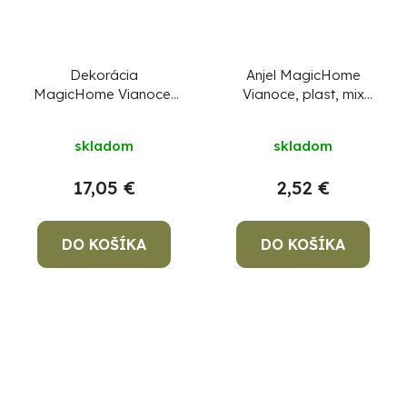
Dekorácia
Anjel MagicHome
MagicHome Vianoce,
Vianoce, plast, mix
betlehem, 7x LED,
motívov, 1xLED teplá
3xAAA, akryl,
biela, 6x5x11 cm,
skladom
skladom
19,5x14x17,5 cm
3xLR44, sellbox 12ks
CENA ZA 1 KS, NIE ZA
17,05 €
2,52 €
BALENIE !
DO KOŠÍKA
DO KOŠÍKA