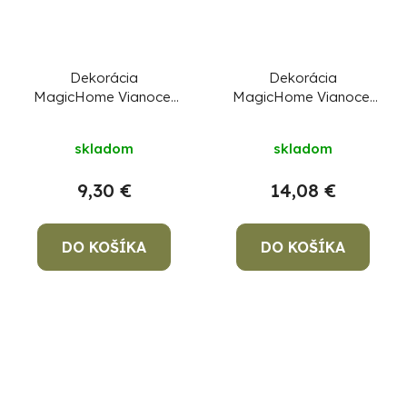
Dekorácia
Dekorácia
MagicHome Vianoce,
MagicHome Vianoce,
zvon, plast, 80xLED
Dedinka s kostolom,
teplá biela, 32.5x36
LED, MDF, 30x7x33,5
skladom
skladom
cm, 3xAA
cm, 2x AAA
9,30 €
14,08 €
DO KOŠÍKA
DO KOŠÍKA