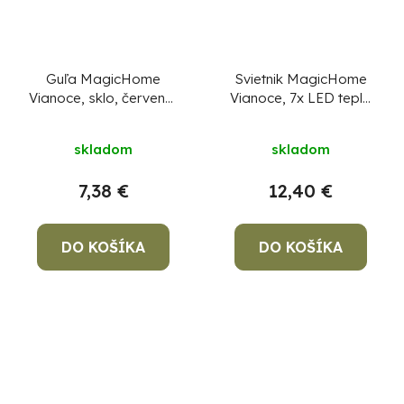
Guľa MagicHome
Svietnik MagicHome
Vianoce, sklo, červená,
Vianoce, 7x LED teplá
10xLED teplá biela,
biela, biely, 2xAA,
12x12x18 cm, 2xAA
interiér, 39x4,5x29 cm
skladom
skladom
7,38 €
12,40 €
DO KOŠÍKA
DO KOŠÍKA