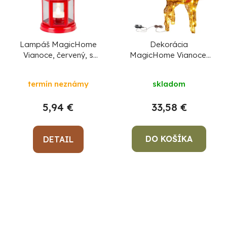
Lampáš MagicHome
Dekorácia
Vianoce, červený, s
MagicHome Vianoce,
LED sviečkou teplá
jeleň/jelienča,
biela, 10x15/20 cm
kov/motúz, 80xLED
termín neznámy
skladom
teplá biela, 0.6 m
5,94 €
33,58 €
DO KOŠÍKA
DETAIL