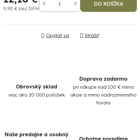
DO KOŠÍKA
9,90 € bez DPH
Jednotková cena:
Opýtať sa
Strážiť
Po
po
Doprava zadarmo
91
Obrovský sklad
pri nákupe nad 100 € mimo
99
(P
viac ako 20 000 položiek
akcie a mimo nadrozmerného
07
tovaru
17
Naše predajne a osobný
Ochotne poradíme