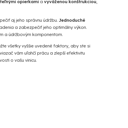
teľnými opierkami
a
vyváženou konštrukciou
,
zpečiť aj jeho správnu údržbu.
Jednoduché
iadenia a zabezpečiť jeho optimálny výkon.
iacim a údržbovým komponentom.
žte všetky vyššie uvedené faktory, aby ste si
viazač vám uľahčí prácu a zlepší efektivitu
osti o vašu vinicu.