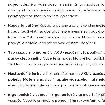
r
na jednoduché a rýchle viazanie s minimálnymi nastavenia
v
ako napríklad nastavenie napätia alebo rôzne typy viazan
k
intenzity práce, ktorú plánujete vykonávať.
y
v
Kapacita batérie
: Kapacita batérie určuje, ako dlho môž
ý
kapacitou 2-4 Ah
sú dostatočné pre menšie záhrady a príl
p
kapacitou 5 Ah a viac
sú vhodné pre rozsiahlejšie vinice a
i
s
poskytuje batéria, aby ste sa vyhli častému nabíjaniu.
u
Typ viazacieho materiálu
:
AKU viazače
môžu používať rô
pásky alebo sieťky
. Vyberte si model, ktorý je kompatibil
Niektoré modely sú vybavené možnosťou výmeny materiálu,
Nastaviteľné funkcie
: Pokročilejšie modely
AKU viazačo
potreby. Môžete si nastaviť
napätie viazaceho materiál
efektivitu. Skontrolujte, či model ponúka dostatočné mož
Ergonomické vlastnosti
:
Ergonomické vlastnosti
sú kľú
viazača. Vyberte si model s
pohodlnými rukoväťami
a
ľ