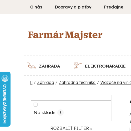
Prejsť
O nás
Dopravy a platby
Predajne
na
obsah
ZÁHRADA
ELEKTRONÁRADIE
Domov
/
Záhrada
/
Záhradná technika
/
Viazače na vini
B
o
č
Na sklade
2
n
ý
ROZBALIŤ FILTER