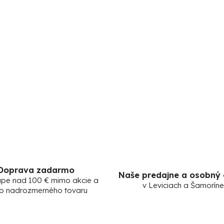
Doprava zadarmo
Naše predajne a osobný
upe nad 100 € mimo akcie a
v Leviciach a Šamoríne
o nadrozmerného tovaru