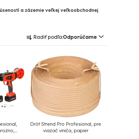
kúseností a zázemie veľkej veľkoobchodnej
R
Radiť podľa:
Odporúčame
a
d
e
n
i
e
p
r
o
d
esional,
Drôt Strend Pro Profesional, pre
hrozno,
viazač viniča, papier
u
oprava