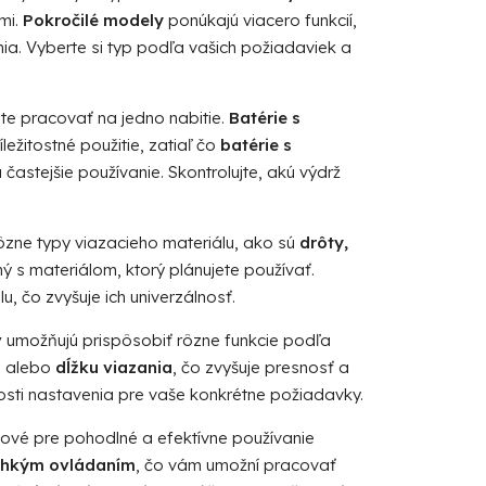
mi.
Pokročilé modely
ponúkajú viacero funkcií,
ia. Vyberte si typ podľa vašich požiadaviek a
ete pracovať na jedno nabitie.
Batérie s
ežitostné použitie, zatiaľ čo
batérie s
 častejšie používanie. Skontrolujte, akú výdrž
zne typy viazacieho materiálu, ako sú
drôty,
ný s materiálom, ktorý plánujete používať.
 čo zvyšuje ich univerzálnosť.
v
umožňujú prispôsobiť rôzne funkcie podľa
u
alebo
dĺžku viazania
, čo zvyšuje presnosť a
nosti nastavenia pre vaše konkrétne požiadavky.
čové pre pohodlné a efektívne používanie
ahkým ovládaním
, čo vám umožní pracovať