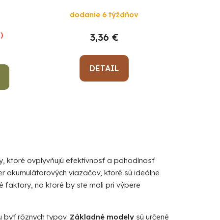
k
dodanie 6 týždňov
t
o
)
3,36 €
v
DETAIL
y, ktoré ovplyvňujú efektívnosť a pohodlnosť
r akumulátorových viazačov, ktoré sú ideálne
vé faktory, na ktoré by ste mali pri výbere
u byť rôznych typov.
Základné modely
sú určené