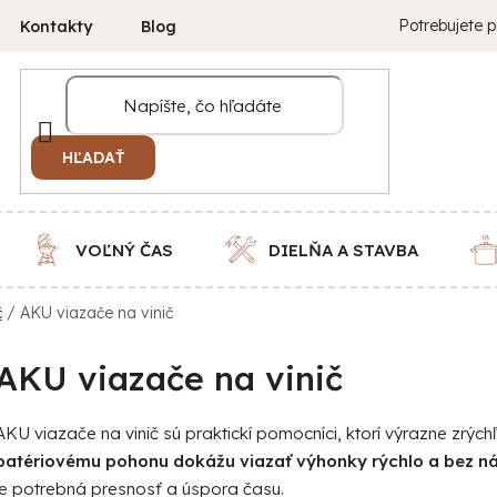
Potrebujete p
Kontakty
Blog
HĽADAŤ
VOĽNÝ ČAS
DIELŇA A STAVBA
č
/
AKU viazače na vinič
AKU viazače na vinič
AKU viazače na vinič sú praktickí pomocníci, ktorí výrazne zrýchľu
batériovému pohonu dokážu viazať výhonky rýchlo a bez n
je potrebná presnosť a úspora času.