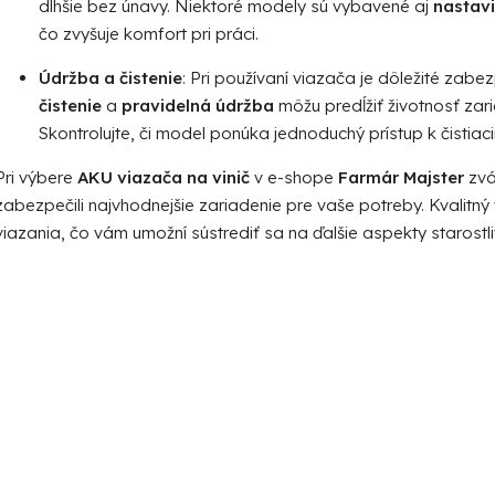
dlhšie bez únavy. Niektoré modely sú vybavené aj
nastavi
čo zvyšuje komfort pri práci.
Údržba a čistenie
: Pri používaní viazača je dôležité zabe
čistenie
a
pravidelná údržba
môžu predĺžiť životnosť zar
Skontrolujte, či model ponúka jednoduchý prístup k čist
Pri výbere
AKU viazača na vinič
v e-shope
Farmár Majster
zvá
zabezpečili najvhodnejšie zariadenie pre vaše potreby. Kvalitný 
viazania, čo vám umožní sústrediť sa na ďalšie aspekty starostliv