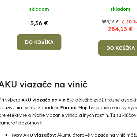
u
Zdarma
k
skladom
skladom
t
355,16 €
(–20 %
3,36 €
o
284,13 €
v
DO KOŠÍKA
DO KOŠÍKA
O
v
AKU viazače na vinič
l
á
d
Pri výbere
AKU viazača na vinič
je dôležité zvážiť rôzne aspekt
a
používania týchto zariadení.
Farmár Majster
ponúka široký výbe
c
pre efektívne a rýchle viazanie viniča a iných rastlín. Tu sú kľúčo
i
zamerať pozornosť:
e
p
Typy AKU viazačov
: Akumulátorové viazače na vinič môž