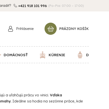
oradiť?
+421 918 101 996
(Po–Pia: 07:00 – 17:00)
Prihlásenie
PRÁZDNY KOŠÍK
NÁKUPNÝ
KOŠÍK
DOMÁCNOSŤ
KÚRENIE
DEKORÁCIE
jú a uľahčujú prácu vo vinici.
Vďaka
ámahy.
Ideálne sa hodia na sezónne práce, kde