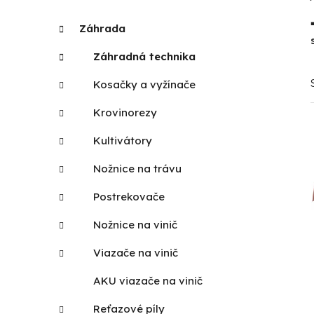
p
K
Preskočiť
Záhrada
a
kategórie
a
t
n
Záhradná technika
e
e
g
Kosačky a vyžínače
l
ó
r
Krovinorezy
i
Kultivátory
e
Nožnice na trávu
Postrekovače
Nožnice na vinič
Viazače na vinič
AKU viazače na vinič
Reťazové píly