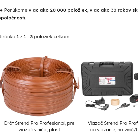
➡️ Ponúkame
viac ako 20 000 položiek, viac ako 30 rokov s
spoločnosti
.
Stránka
1
z
1
-
3
položiek celkom
V
ý
p
i
s
p
r
o
Drôt Strend Pro Profesional, pre
Viazač Strend Pro Prof
d
viazač viniča, plast
na viazanie, na vinič/
LCD displej, aku
+ D