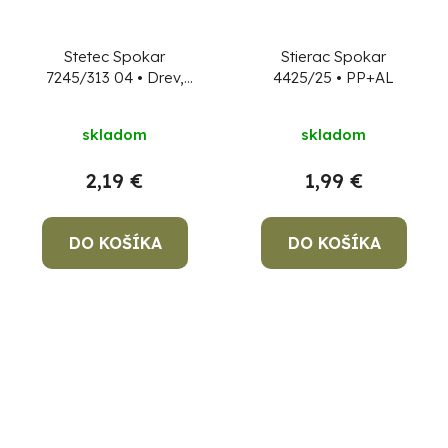
Stetec Spokar
Stierac Spokar
7245/313 04 • Drev,
4425/25 • PP+AL
vlas retuš.,okrúhly
skladom
skladom
2,19 €
1,99 €
DO KOŠÍKA
DO KOŠÍKA