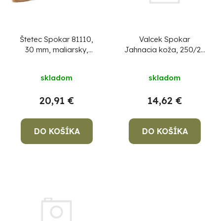
e
s
p
p
r
Valcek Spokar
r
Štetec Spokar 81110,
o
Jahnacia koža, 250/22
30 mm, maliarsky,
o
mm
okrúhly, drevená rúčka
d
d
u
skladom
skladom
u
k
k
14,62 €
20,91 €
t
t
o
o
DO KOŠÍKA
DO KOŠÍKA
v
v