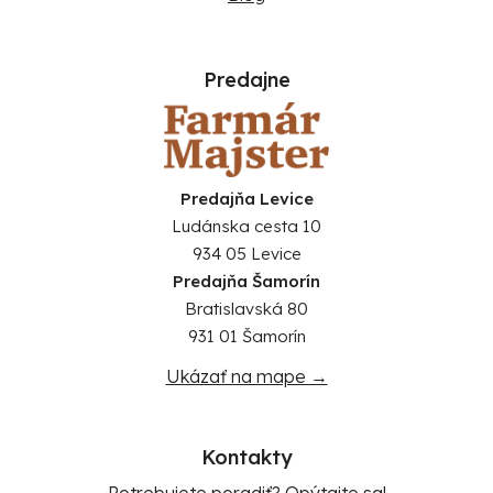
Predajne
Predajňa Levice
Ludánska cesta 10
934 05 Levice
Predajňa Šamorín
Bratislavská 80
931 01 Šamorín
Ukázať na mape →
Kontakty
Potrebujete poradiť? Opýtajte sa!