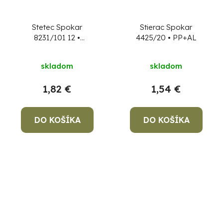
Stetec Spokar
Stierac Spokar
8231/101 12 •
4425/20 • PP+AL
umelecký, plochý
skladom
skladom
1,82 €
1,54 €
DO KOŠÍKA
DO KOŠÍKA