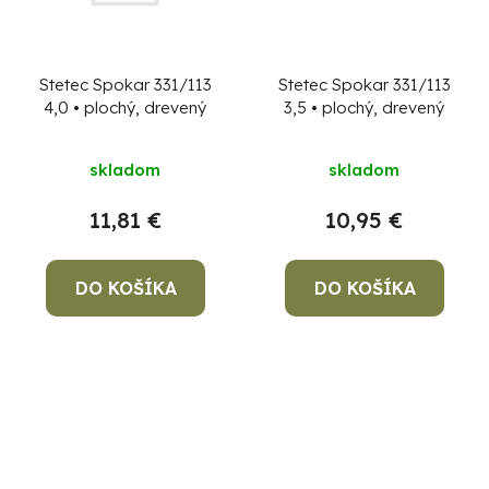
Stetec Spokar 331/113
Stetec Spokar 331/113
4,0 • plochý, drevený
3,5 • plochý, drevený
skladom
skladom
11,81 €
10,95 €
Po
po
91
DO KOŠÍKA
DO KOŠÍKA
99
(P
07
17