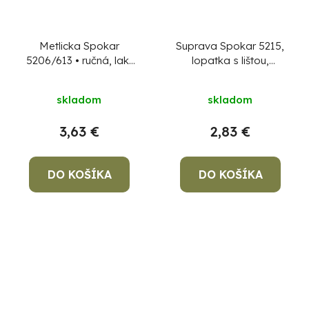
Metlicka Spokar
Suprava Spokar 5215,
5206/613 • ručná, lak,
lopatka s lištou,
drevo, PET
metlička
skladom
skladom
3,63 €
2,83 €
DO KOŠÍKA
DO KOŠÍKA