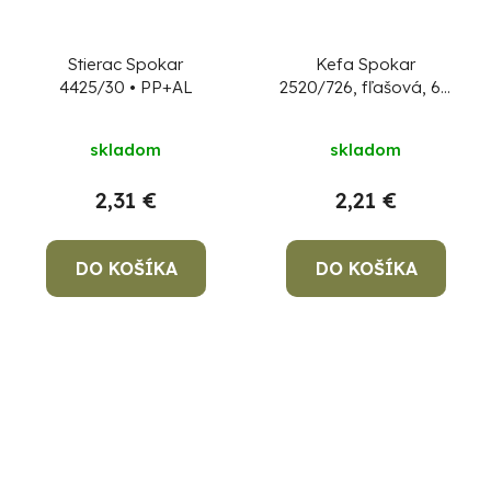
Stierac Spokar
Kefa Spokar
4425/30 • PP+AL
2520/726, fľašová, 60
mm, PP+Drôt, PA
skladom
skladom
2,31 €
2,21 €
DO KOŠÍKA
DO KOŠÍKA