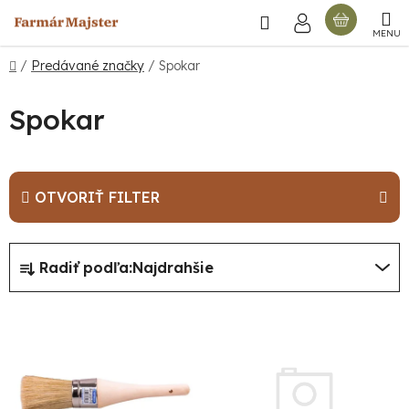
Prejsť
Hľadať
NÁKU
na
obsah
KOŠÍ
Domov
/
Predávané značky
/
Spokar
Spokar
OTVORIŤ FILTER
R
Radiť podľa:
Najdrahšie
a
d
V
e
ý
n
p
i
i