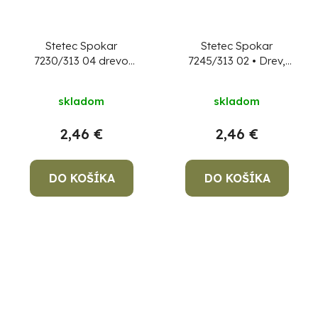
Stetec Spokar
Stetec Spokar
7230/313 04 drevo
7245/313 02 • Drev,
umelecký, plochý
vlas retuš.,okrúhly
skladom
skladom
2,46 €
2,46 €
DO KOŠÍKA
DO KOŠÍKA