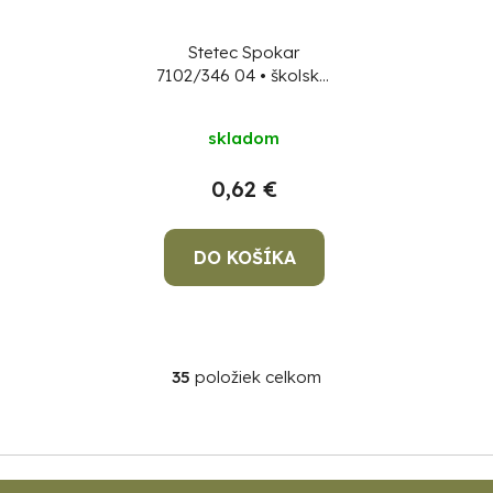
Stetec Spokar
7102/346 04 • školský,
PP
skladom
0,62 €
DO KOŠÍKA
35
položiek celkom
O
v
l
á
Z
d