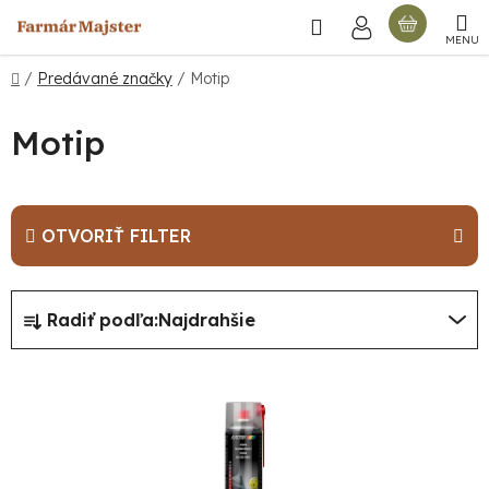
Prejsť
Hľadať
NÁKU
na
obsah
KOŠÍ
Domov
/
Predávané značky
/
Motip
Motip
OTVORIŤ FILTER
R
Radiť podľa:
Najdrahšie
a
d
V
e
ý
n
p
i
i