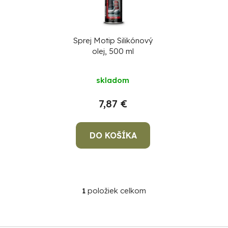
e
s
p
p
r
r
Sprej Motip Silikónový
o
olej, 500 ml
o
d
d
u
skladom
u
k
k
7,87 €
t
t
o
o
DO KOŠÍKA
v
v
1
položiek celkom
O
v
l