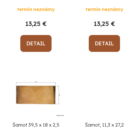
d
d
u
termín neznámy
termín neznámy
u
k
k
13,25 €
13,25 €
t
t
o
o
DETAIL
DETAIL
v
v
Po
po
91
99
(P
07
17
Šamot 39,5 x 18 x 2,5
Šamot, 11,3 x 27,2