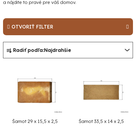
a nájdite to pravé pre váš domov.
OTVORIŤ FILTER
R
Radiť podľa:
Najdrahšie
a
d
V
e
ý
n
p
i
i
e
s
p
p
r
r
Šamot 29 x 15,5 x 2,5
Šamot 33,5 x 14 x 2,5
o
o