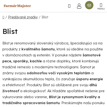
Prejsť
Hľadať
NÁKU
na
obsah
KOŠÍ
Domov
/
Predávané značky
/
Blist
Blist
Blist je renomovaný slovenský výrobca, špecializujúci sa na
produkty z
kvalitného šamotu
, ktoré sú ideálne na použitie
v domácnostiach aj exteriéri. V ponuke nájdete
šamotové
pece, sporáky, kachle
a rôzne doplnky, ktoré kombinujú
tradičné remeslo s modernými technológiami. Šamot je
známy svojou
odolnosťou voči vysokým teplotám
a
vynikajúcou akumuláciou tepla, čo zaručuje
úsporu energie
a efektívnosť. Produkty Blist sú obľúbené pre svoju
dlhú
životnosť
a ekologickosť. Ak hľadáte spoľahlivé riešenie pre
vykurovanie alebo varenie,
Blist je synonymom kvality a
tradičného spracovania šamotu
. Preskúmajte našu ponuku