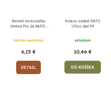
Remeň na kosačku
Koleso zadné RATO
Strend Pro QL46PD-
170cc diel 39
139, benzínová, 2,4 kW,
diel 66
termín neznámy
skladom
6,15 €
10,46 €
DO KOŠÍKA
DETAIL