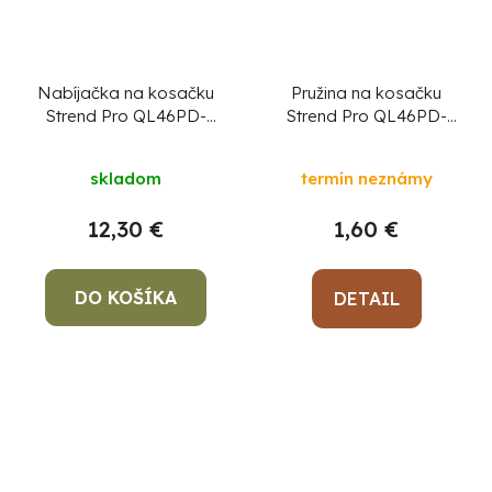
Nabíjačka na kosačku
Pružina na kosačku
Strend Pro QL46PD-
Strend Pro QL46PD-
139, benzínová, 2,4 kW,
139, benzínová, 2,4 kW,
diel 13
skladom
termín neznámy
12,30 €
1,60 €
DO KOŠÍKA
DETAIL