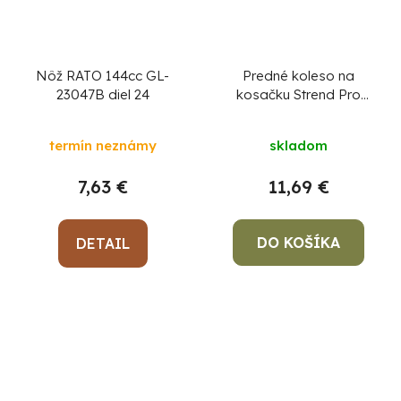
Nôž RATO 144cc GL-
Predné koleso na
23047B diel 24
kosačku Strend Pro
QL46PD-139,
benzínová, 2,4 kW, diel
termín neznámy
skladom
4 ( 203 mm )
7,63 €
11,69 €
DO KOŠÍKA
DETAIL