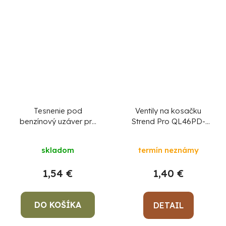
Tesnenie pod
Ventily na kosačku
benzínový uzáver pre
Strend Pro QL46PD-
kosačku QL51P-196
139, benzínová, 2,4 kW,
diel 45
skladom
termín neznámy
1,54 €
1,40 €
DO KOŠÍKA
DETAIL