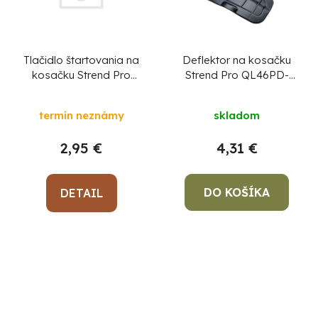
Tlačidlo štartovania na
Deflektor na kosačku
kosačku Strend Pro
Strend Pro QL46PD-
QL46PD-139,
139, benzínová, 2,4 kW,
benzínová, 2,4 kW,
diel 86
termín neznámy
skladom
2,95 €
4,31 €
DO KOŠÍKA
DETAIL