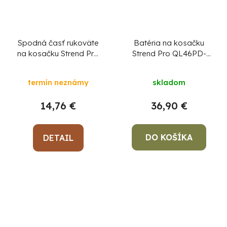
Spodná časť rukoväte
Batéria na kosačku
na kosačku Strend Pro
Strend Pro QL46PD-
QL46PD-139,
139, QL51PD-196,
benzínová, 2,4 kW, diel
QL53PD-196
termín neznámy
skladom
59
benzínová, 2,4 kW,
14,76 €
36,90 €
DO KOŠÍKA
DETAIL