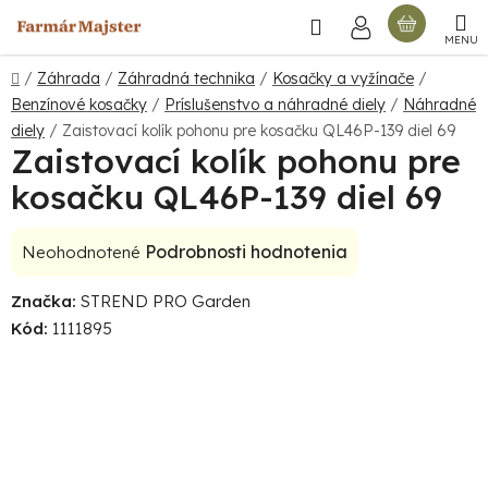
Prejsť
Hľadať
NÁKU
na
obsah
KOŠÍ
Domov
/
Záhrada
/
Záhradná technika
/
Kosačky a vyžínače
/
Benzínové kosačky
/
Príslušenstvo a náhradné diely
/
Náhradné
diely
/
Zaistovací kolík pohonu pre kosačku QL46P-139 diel 69
Zaistovací kolík pohonu pre
kosačku QL46P-139 diel 69
Priemerné
Podrobnosti hodnotenia
Neohodnotené
hodnotenie
Značka:
STREND PRO Garden
produktu
Kód:
1111895
je
0,0
z
5
hviezdičiek.