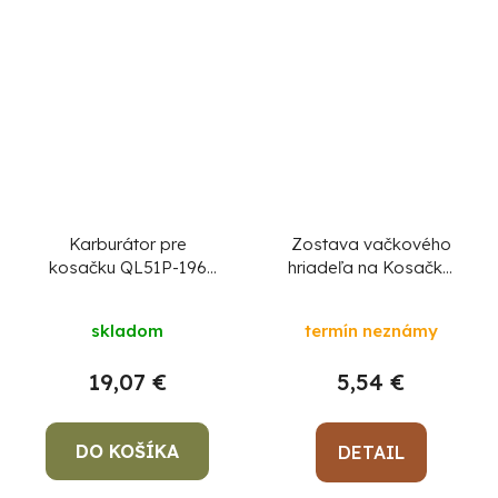
Karburátor pre
Zostava vačkového
kosačku QL51P-196
hriadeľa na Kosačka
diel 69
Strend Pro QL51PD-
196, diel 5
skladom
termín neznámy
19,07 €
5,54 €
DO KOŠÍKA
DETAIL