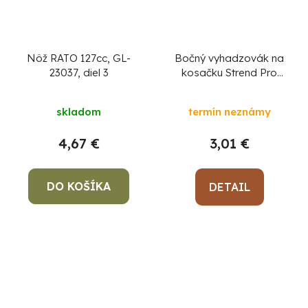
Nôž RATO 127cc, GL-
Bočný vyhadzovák na
23037, diel 3
kosačku Strend Pro
QL46PD-139,
benzínová, 2,4 kW, diel
skladom
termín neznámy
84
4,67 €
3,01 €
DO KOŠÍKA
DETAIL