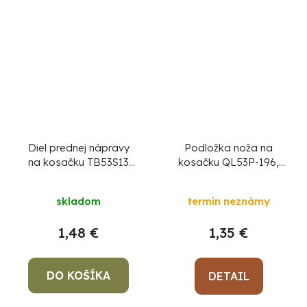
Diel prednej nápravy
Podložka noža na
na kosačku TB53S13
kosačku QL53P-196,
diel 8
diel 2
skladom
termín neznámy
1,48 €
1,35 €
DO KOŠÍKA
DETAIL