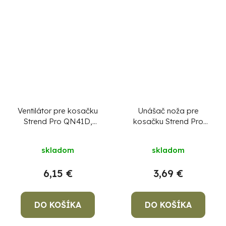
Ventilátor pre kosačku
Unášač noža pre
Strend Pro QN41D,
kosačku Strend Pro
benzínová, 2,4 kW
QN41D, benzínová, 2,4
záber 40,6 cm, diel 46
kW záber 40,6 cm, diel
skladom
skladom
42
6,15 €
3,69 €
DO KOŠÍKA
DO KOŠÍKA