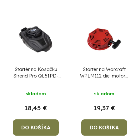
Štartér na Kosačku
Štartér na Worcraft
Strend Pro QL51PD-
WPLM112 diel motora
196, diel 1
86
skladom
skladom
18,45 €
19,37 €
DO KOŠÍKA
DO KOŠÍKA