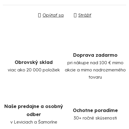
Opýtať sa
Strážiť
Doprava zadarmo
Po
Obrovský sklad
pri nákupe nad 100 € mimo
po
viac ako 20 000 položiek
akcie a mimo nadrozmerného
91
tovaru
99
(P
07
17
Naše predajne a osobný
Ochotne poradíme
odber
30+ ročné skúsenosti
v Leviciach a Šamoríne