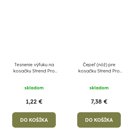
Tesnenie výfuku na
Čepeľ (nôž) pre
kosačku Strend Pro
kosačku Strend Pro
QL46PD-139,
QN41D, benzínová, 2,4
benzínová, 2,4 kW,
kW záber 40,6 cm,diel
skladom
skladom
43
1,22 €
7,38 €
DO KOŠÍKA
DO KOŠÍKA