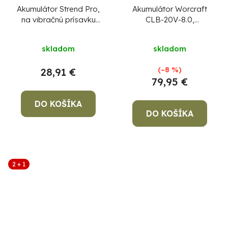
Akumulátor Strend Pro,
Akumulátor Worcraft
na vibračnú prísavku
CLB-20V-8.0,
NPT-TP701, 12V, 2000
ShareSYS, 8000 mAh,
mAh
S20Li, rýchlonabíjanie
skladom
skladom
(–8 %)
28,91 €
79,95 €
DO KOŠÍKA
DO KOŠÍKA
2 + 1