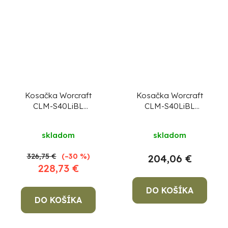
Kosačka Worcraft
Kosačka Worcraft
CLM-S40LiBL
CLM-S40LiBL
ShareSYS, 2x 20 V Li-
ShareSYS, 2x20V Li-
Ion, 430 mm, 45 lit.,
Ion, 430 mm, 45 lit.,
skladom
skladom
bezuhlíková, SET
bezuhlíková
326,75 €
(–30 %)
204,06 €
228,73 €
DO KOŠÍKA
DO KOŠÍKA