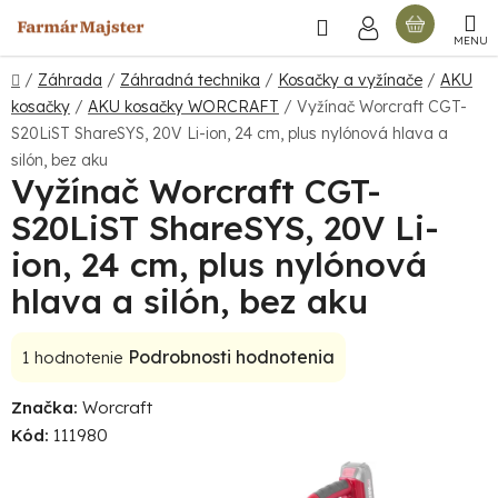
Prejsť
Hľadať
NÁKU
na
obsah
KOŠÍ
Domov
/
Záhrada
/
Záhradná technika
/
Kosačky a vyžínače
/
AKU
kosačky
/
AKU kosačky WORCRAFT
/
Vyžínač Worcraft CGT-
S20LiST ShareSYS, 20V Li-ion, 24 cm, plus nylónová hlava a
silón, bez aku
Vyžínač Worcraft CGT-
S20LiST ShareSYS, 20V Li-
ion, 24 cm, plus nylónová
hlava a silón, bez aku
Priemerné
Podrobnosti hodnotenia
1 hodnotenie
hodnotenie
Značka:
Worcraft
produktu
Kód:
111980
je
5,0
z