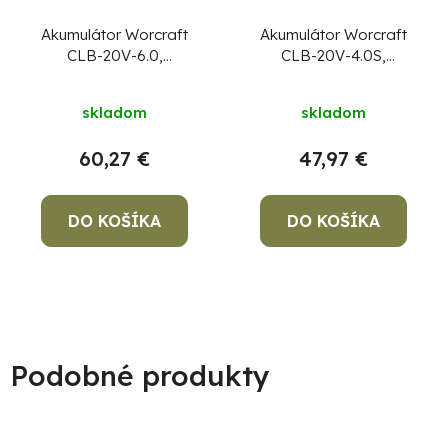
Akumulátor Worcraft
Akumulátor Worcraft
CLB-20V-6.0,
CLB-20V-4.0S,
ShareSYS, 6000 mAh,
ShareSYS, 4000 mAh,
Priemerné
S20Li, rýchlonabíjanie
S20Li, rýchlonabíjanie,
skladom
skladom
funkcia powerbank
hodnotenie
produktu
60,27 €
47,97 €
je
5,0
DO KOŠÍKA
z
DO KOŠÍKA
5
hviezdičiek.
Podobné produkty