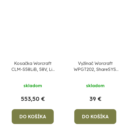
Kosačka Worcraft
Vyžínač Worcraft
CLM-S58LiB, 58V, Li-
WPGT202, ShareSYS,
Ion, 508 mm, 60 lit.,
20V Li-ion
bezuhlíková
skladom
skladom
553,50 €
39 €
DO KOŠÍKA
DO KOŠÍKA