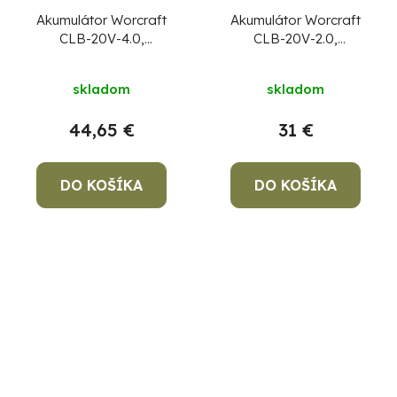
Akumulátor Worcraft
Akumulátor Worcraft
CLB-20V-4.0,
CLB-20V-2.0,
ShareSYS, 4000 mAh,
ShareSYS, 2000 mAh,
Priemerné
S20Li, rýchlonabíjanie
S20Li, rýchlonabíjanie
skladom
skladom
hodnotenie
produktu
44,65 €
31 €
je
4,3
DO KOŠÍKA
DO KOŠÍKA
z
5
hviezdičiek.