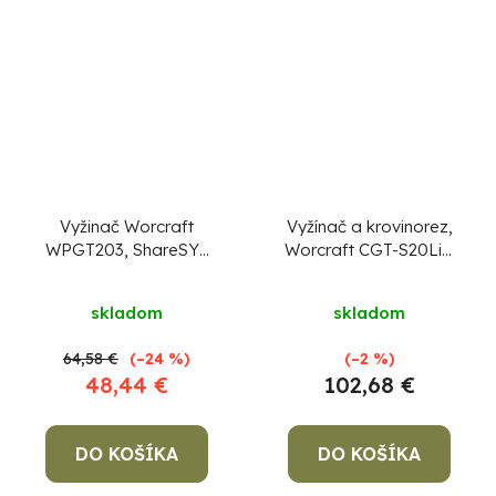
Vyžinač Worcraft
Vyžínač a krovinorez,
WPGT203, ShareSYS
Worcraft CGT-S20LiB
20V Li-ion, 1x
ShareSYS, 20V Li-Ion,
Priemerné
akumulátor 2.0 Ah, 1x
25 cm, bezuhlíkový
skladom
skladom
nabíjačka
hodnotenie
produktu
64,58 €
(–24 %)
(–2 %)
je
48,44 €
102,68 €
5,0
z
DO KOŠÍKA
DO KOŠÍKA
5
hviezdičiek.