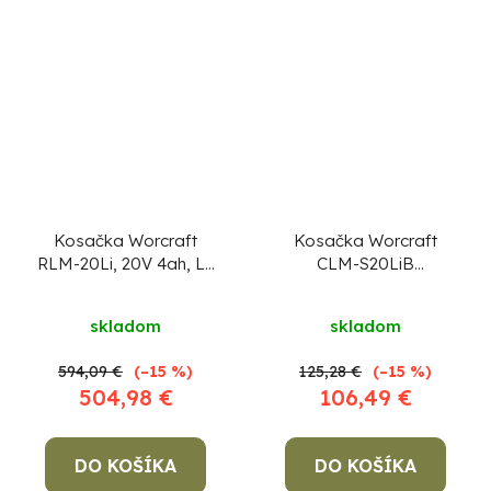
Kosačka Worcraft
Kosačka Worcraft
RLM-20Li, 20V 4ah, Li-
CLM-S20LiB
Ion, 220 mm,
ShareSYS, 20V Li-Ion,
Priemerné
robotická
320 mm, 30 lit., bez aku
skladom
skladom
hodnotenie
produktu
594,09 €
(–15 %)
125,28 €
(–15 %)
je
504,98 €
106,49 €
3,5
z
DO KOŠÍKA
DO KOŠÍKA
5