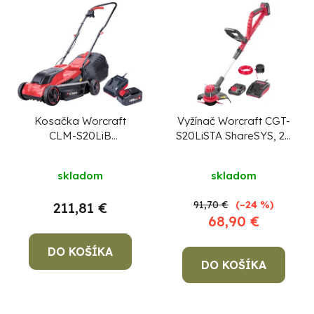
Kosačka Worcraft
Vyžínač Worcraft CGT-
CLM-S20LiB
S20LiSTA ShareSYS, 20
ShareSYS, 20V Li-Ion,
V Li-ion, 24 cm, set
320 mm, 30 lit., SET
skladom
skladom
91,70 €
(–24 %)
211,81 €
68,90 €
DO KOŠÍKA
DO KOŠÍKA