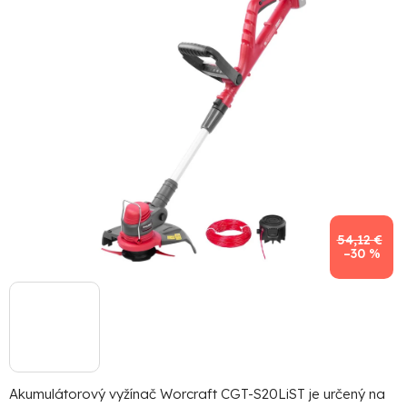
5
hviezdičiek.
54,12 €
–30 %
Akumulátorový vyžínač Worcraft CGT-S20LiST je určený na