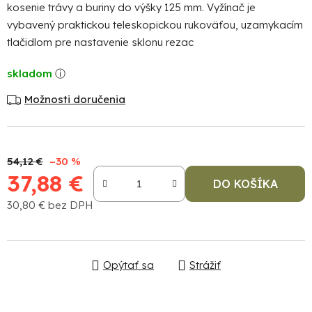
kosenie trávy a buriny do výšky 125 mm. Vyžínač je
vybavený praktickou teleskopickou rukoväťou, uzamykacím
tlačidlom pre nastavenie sklonu rezac
skladom
Možnosti doručenia
Po
po
54,12 €
–30 %
37,88 €
91
DO KOŠÍKA
99
30,80 € bez DPH
(P
07
Jednotková cena:
17
Opýtať sa
Strážiť