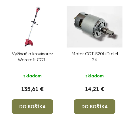
Vyžínač a krovinorez
Motor CGT-S20LiD diel
Worcraft CGT-
24
S40LiBHP ShareSYS,
Priemerné
2v1, 2x20V Li-ion,
skladom
skladom
bezuhlíkový
hodnotenie
produktu
135,61 €
14,21 €
je
4,7
DO KOŠÍKA
z
DO KOŠÍKA
5
hviezdičiek.