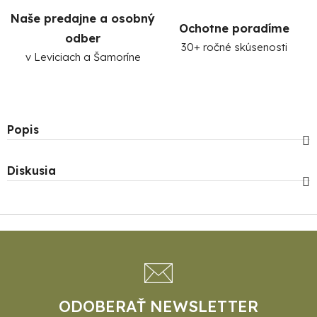
Naše predajne a osobný
Ochotne poradíme
odber
30+ ročné skúsenosti
v Leviciach a Šamoríne
Popis
Diskusia
Z
á
p
ä
t
ODOBERAŤ NEWSLETTER