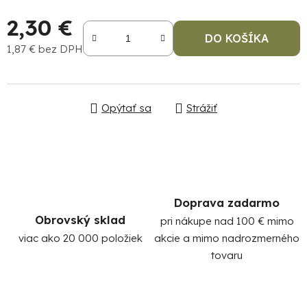
2,30 €
DO KOŠÍKA
1,87 € bez DPH
Jednotková cena:
Opýtať sa
Strážiť
Po
po
91
99
Doprava zadarmo
(P
07
Obrovský sklad
pri nákupe nad 100 € mimo
17
viac ako 20 000 položiek
akcie a mimo nadrozmerného
tovaru