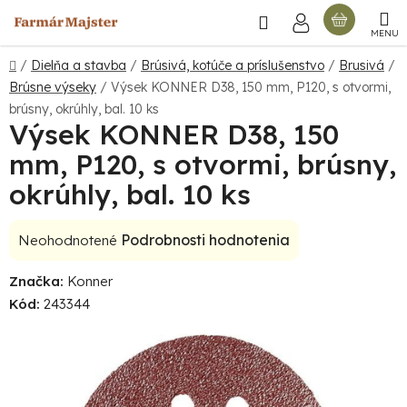
Prejsť
Hľadať
NÁKU
na
obsah
KOŠÍ
Domov
/
Dielňa a stavba
/
Brúsivá, kotúče a príslušenstvo
/
Brusivá
/
Brúsne výseky
/
Výsek KONNER D38, 150 mm, P120, s otvormi,
brúsny, okrúhly, bal. 10 ks
Výsek KONNER D38, 150
mm, P120, s otvormi, brúsny,
okrúhly, bal. 10 ks
Priemerné
Podrobnosti hodnotenia
Neohodnotené
hodnotenie
Značka:
Konner
produktu
Kód:
243344
je
0,0
z
5
hviezdičiek.