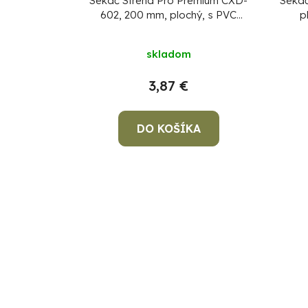
Sekáč Strend Pro Premium CXD-
Sekáč
602, 200 mm, plochý, s PVC
p
rukoväťou a chráničom
skladom
3,87 €
DO KOŠÍKA