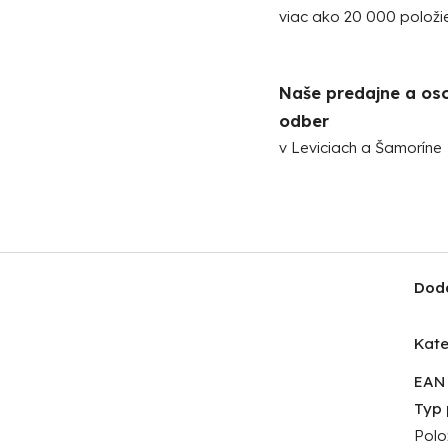
viac ako 20 000 položi
Naše predajne a os
odber
v Leviciach a Šamoríne
Dod
Kate
EAN
Typ 
Polo