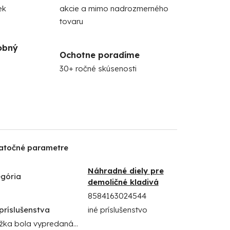
ek
akcie a mimo nadrozmerného
tovaru
obný
Ochotne poradíme
30+ ročné skúsenosti
atočné parametre
Náhradné diely pre
gória
demoličné kladivá
8584163024544
príslušenstva
iné príslušenstvo
žka bola vypredaná…