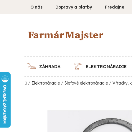
Prejsť
O nás
Dopravy a platby
Predajne
na
obsah
ZÁHRADA
ELEKTRONÁRADIE
Domov
/
Elektronáradie
/
Sieťové elektronáradie
/
Vŕtačky, k