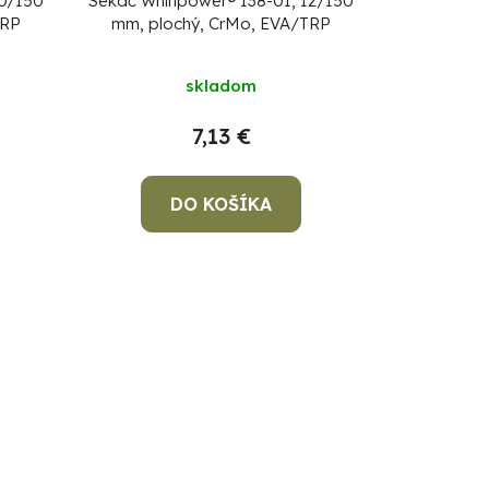
10/150
Sekáč Whirlpower® 138-01, 12/150
TRP
mm, plochý, CrMo, EVA/TRP
skladom
7,13 €
DO KOŠÍKA