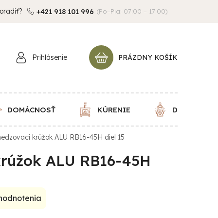
oradiť?
+421 918 101 996
(Po–Pia: 07:00 – 17:00)
Prihlásenie
PRÁZDNY KOŠÍK
NÁKUPNÝ
KOŠÍK
DOMÁCNOSŤ
KÚRENIE
DEKORÁCIE
edzovací krúžok ALU RB16-45H diel 15
rúžok ALU RB16-45H
 hodnotenia