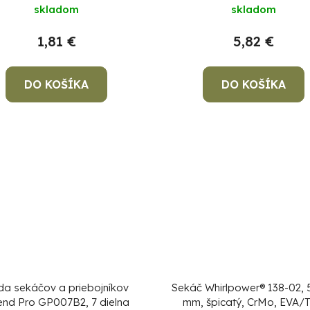
skladom
skladom
1,81 €
5,82 €
DO KOŠÍKA
DO KOŠÍKA
da sekáčov a priebojníkov
Sekáč Whirlpower® 138-02, 
end Pro GP007B2, 7 dielna
mm, špicatý, CrMo, EVA/