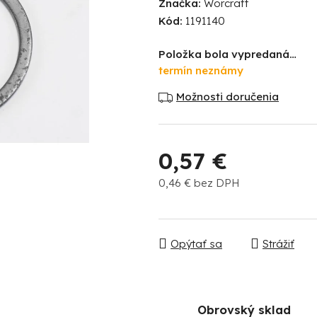
Značka:
Worcraft
produktu
Kód:
1191140
je
0,0
Položka bola vypredaná…
z
termín neznámy
5
hviezdičiek.
Možnosti doručenia
0,57 €
0,46 € bez DPH
Jednotková cena:
Opýtať sa
Strážiť
Obrovský sklad