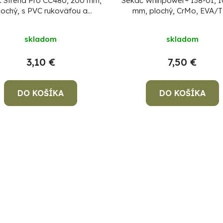
 Strend Pro CC480, 200 mm,
Sekáč Whirlpower® 138-01, 
lochý, s PVC rukoväťou a
mm, plochý, CrMo, EVA/
chráničom
skladom
skladom
3,10 €
7,50 €
DO KOŠÍKA
DO KOŠÍKA