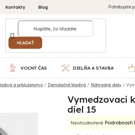
Potrebujete p
Kontakty
Blog
HĽADAŤ
VOĽNÝ ČAS
DIELŇA A STAVBA
ladivá a príslušenstvo
/
Demolačné kladivá
/
Náhradné diely
/
Vym
Vymedzovací k
diel 15
Priemerné
Podrobnosti
Neohodnotené
hodnotenie