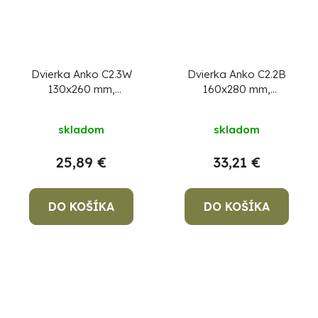
Dvierka Anko C2.3W
Dvierka Anko C2.2B
130x260 mm,
160x280 mm,
komínové, biele,
komínové, hnedé,
revízne
revízne
skladom
skladom
25,89 €
33,21 €
DO KOŠÍKA
DO KOŠÍKA