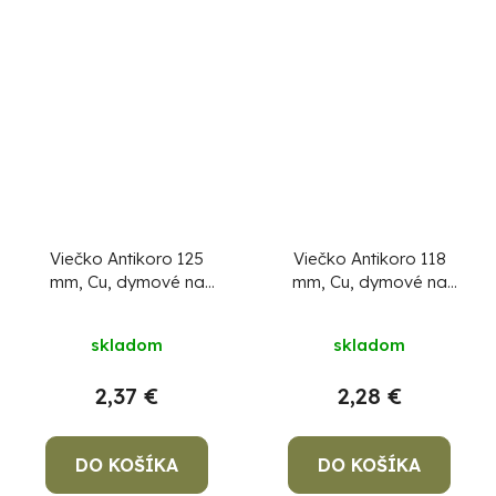
Viečko Antikoro 125
Viečko Antikoro 118
mm, Cu, dymové na
mm, Cu, dymové na
komín, komínová
komín, komínová
záslepka na dymovod,
záslepka na dymovod,
skladom
skladom
zátka
zátka
2,37 €
2,28 €
DO KOŠÍKA
DO KOŠÍKA