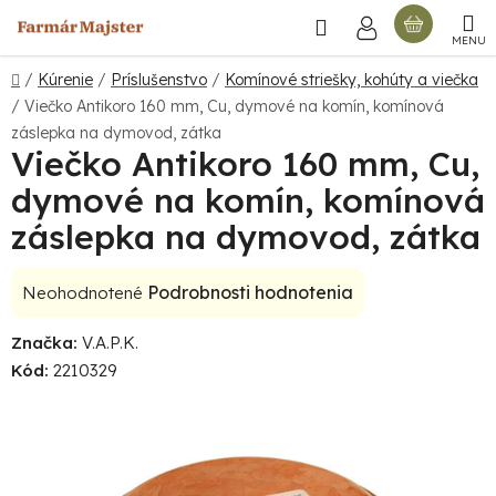
Prejsť
Hľadať
NÁKU
na
obsah
KOŠÍ
Domov
/
Kúrenie
/
Príslušenstvo
/
Komínové striešky, kohúty a viečka
/
Viečko Antikoro 160 mm, Cu, dymové na komín, komínová
záslepka na dymovod, zátka
Viečko Antikoro 160 mm, Cu,
dymové na komín, komínová
záslepka na dymovod, zátka
Priemerné
Podrobnosti hodnotenia
Neohodnotené
hodnotenie
Značka:
V.A.P.K.
produktu
Kód:
2210329
je
0,0
z
5
hviezdičiek.