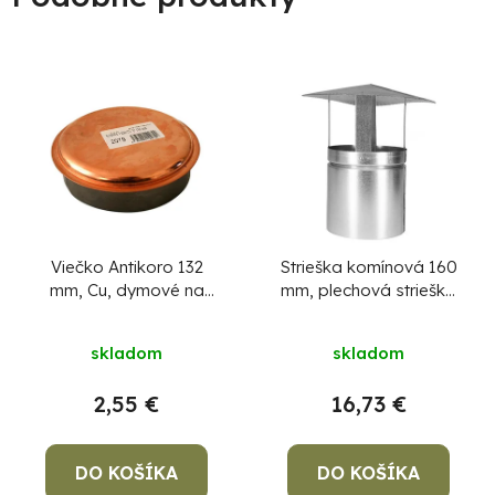
Viečko Antikoro 132
Strieška komínová 160
mm, Cu, dymové na
mm, plechová strieška
komín, komínová
na komín
záslepka na dymovod,
skladom
skladom
zátka
2,55 €
16,73 €
DO KOŠÍKA
DO KOŠÍKA