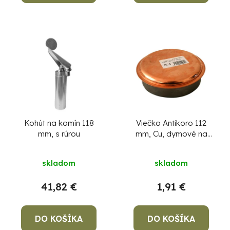
Kohút na komín 118
Viečko Antikoro 112
mm, s rúrou
mm, Cu, dymové na
komín, komínová
záslepka na dymovod,
skladom
skladom
zátka
41,82 €
1,91 €
DO KOŠÍKA
DO KOŠÍKA