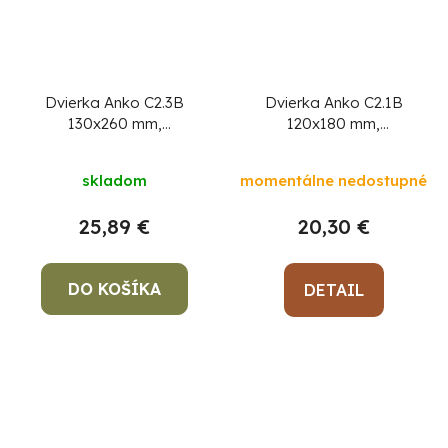
Dvierka Anko C2.3B
Dvierka Anko C2.1B
130x260 mm,
120x180 mm,
komínové, hnedé,
komínové, hnedé,
revízne
revízne
skladom
momentálne nedostupné
25,89 €
20,30 €
DO KOŠÍKA
DETAIL