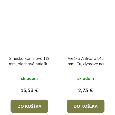
Strieška komínová 118
Viečko Antikoro 145
mm, plechová strieška
mm, Cu, dymové na
na komín
komín, komínová
záslepka na dymovod,
skladom
skladom
zátka
13,53 €
2,73 €
DO KOŠÍKA
DO KOŠÍKA