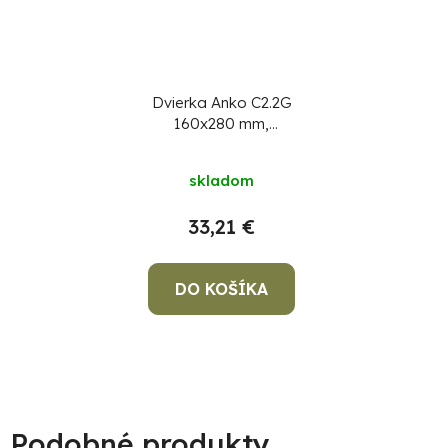
Dvierka Anko C2.2G
160x280 mm,
komínové, ZN, revízne
skladom
33,21 €
DO KOŠÍKA
Podobné produkty