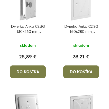
Dvierka Anko C2.3G
Dvierka Anko C2.2G
130x260 mm,
160x280 mm,
komínové, ZN, revízne
komínové, biele,
revízne
skladom
skladom
25,89 €
33,21 €
DO KOŠÍKA
DO KOŠÍKA