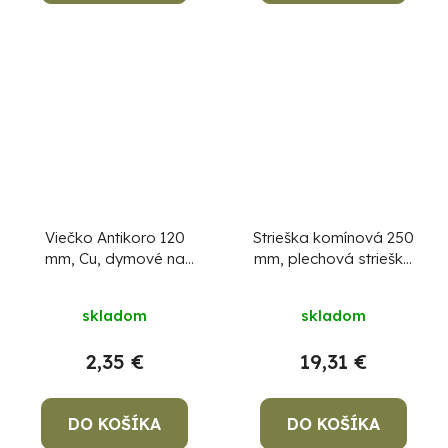
Viečko Antikoro 120
Strieška komínová 250
mm, Cu, dymové na
mm, plechová strieška
komín, komínová
na komín
záslepka na dymovod,
skladom
skladom
zátka
2,35 €
19,31 €
DO KOŠÍKA
DO KOŠÍKA