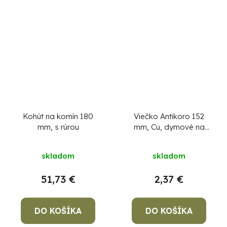
Kohút na komín 180
Viečko Antikoro 152
mm, s rúrou
mm, Cu, dymové na
komín, komínová
záslepka na dymovod,
skladom
skladom
zátka
51,73 €
2,37 €
DO KOŠÍKA
DO KOŠÍKA