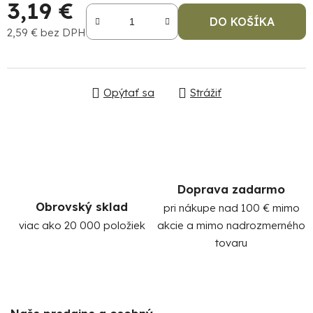
3,19 €
DO KOŠÍKA
2,59 € bez DPH
Jednotková cena:
Opýtať sa
Strážiť
Po
po
91
Doprava zadarmo
99
Obrovský sklad
pri nákupe nad 100 € mimo
(P
07
viac ako 20 000 položiek
akcie a mimo nadrozmerného
17
tovaru