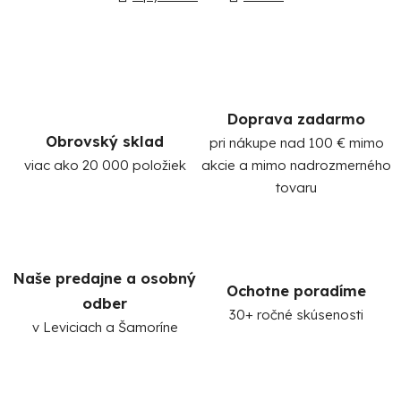
Doprava zadarmo
Obrovský sklad
pri nákupe nad 100 € mimo
viac ako 20 000 položiek
akcie a mimo nadrozmerného
Po
tovaru
po
91
99
(P
Naše predajne a osobný
07
Ochotne poradíme
17
odber
30+ ročné skúsenosti
v Leviciach a Šamoríne