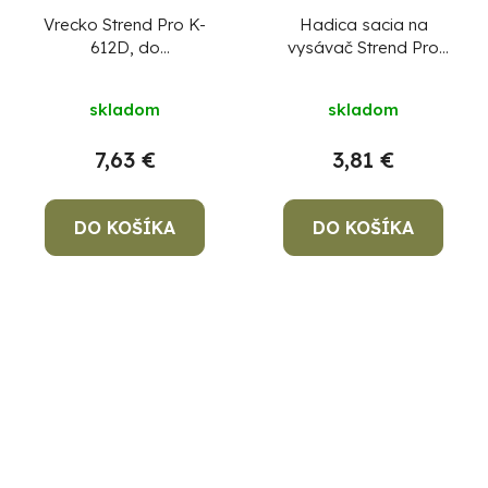
Vrecko Strend Pro K-
Hadica sacia na
612D, do
vysávač Strend Pro
priemysleného
MAC205, 35 mm, L-1,2
vysávača, papierové,
m, kovová
skladom
skladom
bal. 3 ks
7,63 €
3,81 €
DO KOŠÍKA
DO KOŠÍKA