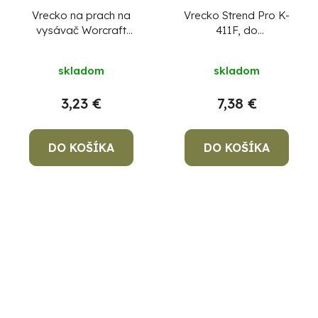
Vrecko na prach na
Vrecko Strend Pro K-
vysávač Worcraft
411F, do
CPVC-S20Li, diel 05
priemysleného
vysávača, papierové,
skladom
skladom
bal. 3 ks
3,23 €
7,38 €
DO KOŠÍKA
DO KOŠÍKA