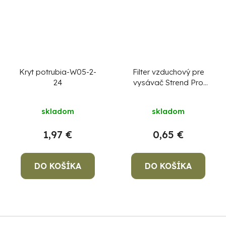
Kryt potrubia-W05-2-
Filter vzduchový pre
24
vysávač Strend Pro
VC128, diel 5
skladom
skladom
1,97 €
0,65 €
DO KOŠÍKA
DO KOŠÍKA
Z