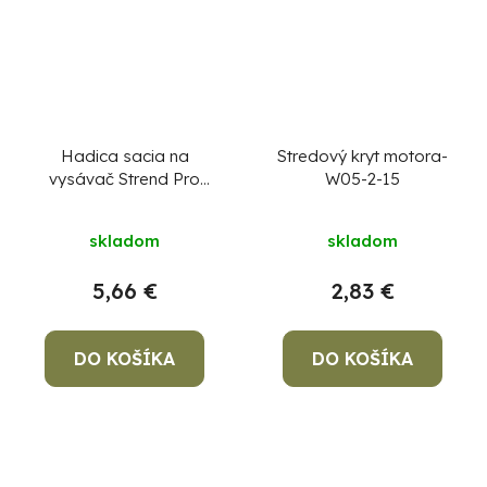
Hadica sacia na
Stredový kryt motora-
vysávač Strend Pro
W05-2-15
MWD206S, 32 mm, L-
1,5 m, plastová
skladom
skladom
5,66 €
2,83 €
DO KOŠÍKA
DO KOŠÍKA