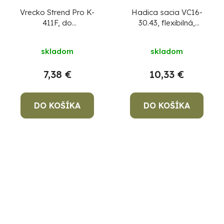
Vrecko Strend Pro K-
Hadica sacia VC16-
411F, do
30.43, flexibilná,
priemysleného
plastová, k vysávaču
vysávača, textilné
diel 43
skladom
skladom
7,38 €
10,33 €
DO KOŠÍKA
DO KOŠÍKA