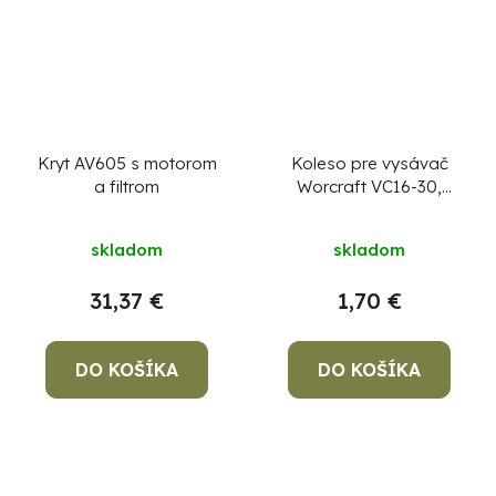
Kryt AV605 s motorom
Koleso pre vysávač
a filtrom
Worcraft VC16-30,
náhradné, diel 41
skladom
skladom
31,37 €
1,70 €
DO KOŠÍKA
DO KOŠÍKA