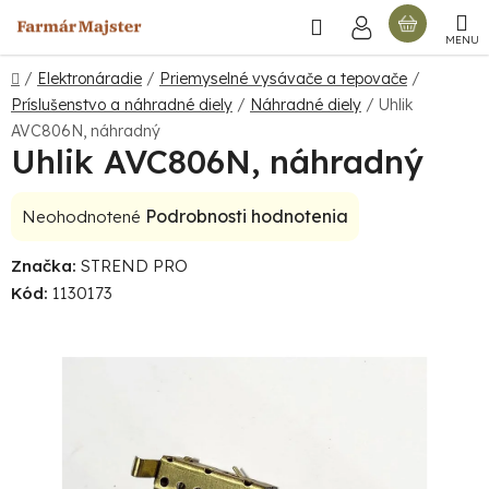
Prejsť
Hľadať
NÁKU
na
obsah
KOŠÍ
Domov
/
Elektronáradie
/
Priemyselné vysávače a tepovače
/
Príslušenstvo a náhradné diely
/
Náhradné diely
/
Uhlik
AVC806N, náhradný
Uhlik AVC806N, náhradný
Priemerné
Podrobnosti hodnotenia
Neohodnotené
hodnotenie
Značka:
STREND PRO
produktu
Kód:
1130173
je
0,0
z
5
hviezdičiek.