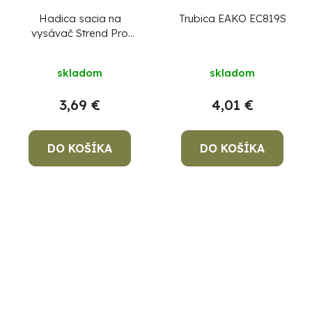
Hadica sacia na
Trubica EAKO EC819S
vysávač Strend Pro
MAC185A, 35 mm, L-
0,8 m, kovová
skladom
skladom
3,69 €
4,01 €
DO KOŠÍKA
DO KOŠÍKA