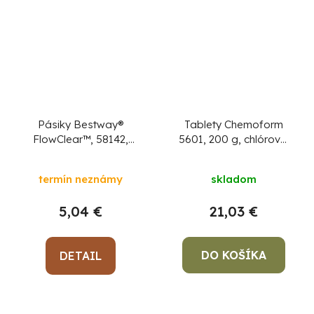
Pásiky Bestway®
Tablety Chemoform
FlowClear™, 58142,
5601, 200 g, chlórové,
testovacie, na kontrolu
pomalorozpustné, bal.
vody, PH/Cl
1 kg
termín neznámy
skladom
5,04 €
21,03 €
DO KOŠÍKA
DETAIL