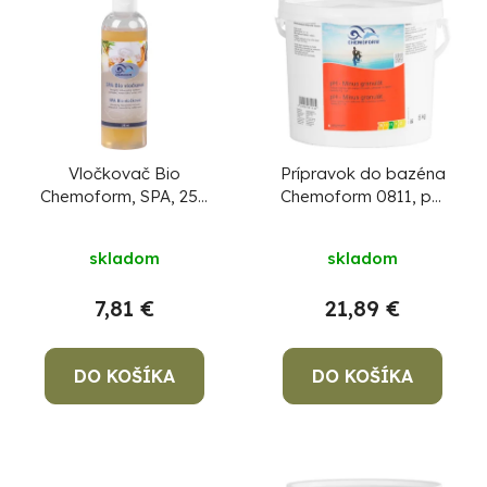
Vločkovač Bio
Prípravok do bazéna
Chemoform, SPA, 250
Chemoform 0811, pH
ml, do vírivky
mínus, granulát, bal. 5
kg
skladom
skladom
7,81 €
21,89 €
DO KOŠÍKA
DO KOŠÍKA