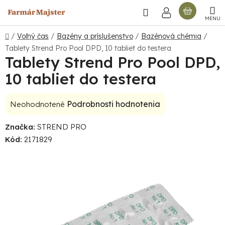
Prejsť
Hľadať
NÁKU
na
obsah
KOŠÍ
Domov
/
Voľný čas
/
Bazény a príslušenstvo
/
Bazénová chémia
/
Tablety Strend Pro Pool DPD, 10 tabliet do testera
Tablety Strend Pro Pool DPD,
10 tabliet do testera
Priemerné
Podrobnosti hodnotenia
Neohodnotené
hodnotenie
Značka:
STREND PRO
produktu
Kód:
2171829
je
0,0
z
5
hviezdičiek.