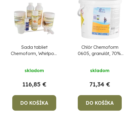
Sada tabliet
Chlór Chemoform
Chemoform, Whirlpool
0605, granulát, 70%,
set, do vírivky
bal. 5 kg
skladom
skladom
116,85 €
71,34 €
DO KOŠÍKA
DO KOŠÍKA