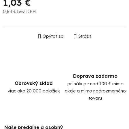
1,03 €
0,84 € bez DPH
Jednotková cena:
Opýtať sa
Strážiť
Po
po
91
Doprava zadarmo
99
Obrovský sklad
pri nákupe nad 100 € mimo
(P
viac ako 20 000 položiek
akcie a mimo nadrozmerného
07
17
tovaru
Naše predajne a osobný