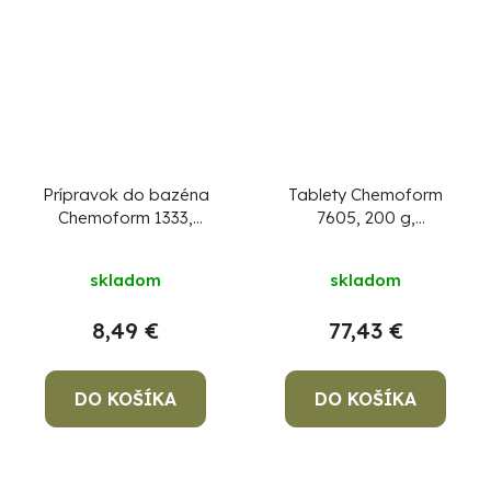
Prípravok do bazéna
Tablety Chemoform
Chemoform 1333,
7605, 200 g,
Základný čistič, 1 lit.
multifunkčné,
pomalorozpustné, bal.
skladom
skladom
5 kg
8,49 €
77,43 €
DO KOŠÍKA
DO KOŠÍKA