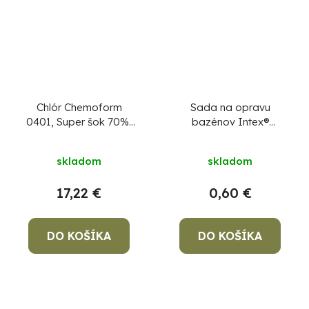
Chlór Chemoform
Sada na opravu
0401, Super šok 70%,
bazénov Intex®
nestabilizovaný, 1 kg
59631NP, záplata
skladom
skladom
17,22 €
0,60 €
DO KOŠÍKA
DO KOŠÍKA