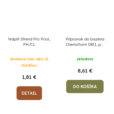
Náplň Strend Pro Pool,
Prípravok do bazéna
PH/CL
Chemoform 0811, pH
mínus, granulát, bal. 1,5
kg
dodanie viac ako 12
skladom
týždňov
8,61 €
1,81 €
DO KOŠÍKA
DETAIL