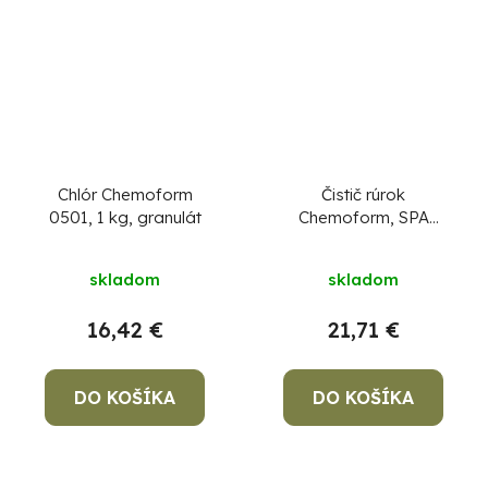
Chlór Chemoform
Čistič rúrok
0501, 1 kg, granulát
Chemoform, SPA
Rohrreiniger, 1 lit do
vírivky
skladom
skladom
16,42 €
21,71 €
DO KOŠÍKA
DO KOŠÍKA