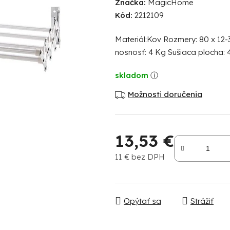
Značka:
MagicHome
produktu
Kód:
2212109
je
0,0
Materiál:Kov Rozmery: 80 x 12-
z
nosnosť: 4 Kg Sušiaca plocha: 
5
hviezdičiek.
skladom
Možnosti doručenia
13,53 €
11 € bez DPH
Jednotková cena:
Opýtať sa
Strážiť