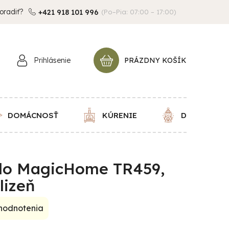
oradiť?
+421 918 101 996
(Po–Pia: 07:00 – 17:00)
Prihlásenie
PRÁZDNY KOŠÍK
NÁKUPNÝ
KOŠÍK
DOMÁCNOSŤ
KÚRENIE
DEKORÁCIE
dlo MagicHome TR459,
lizeň
 hodnotenia