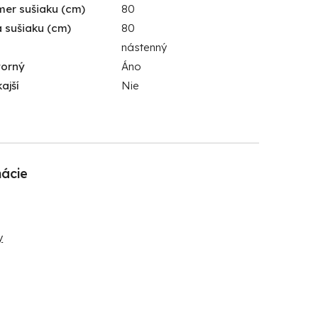
mer sušiaku (cm)
80
a sušiaku (cm)
80
nástenný
torný
Áno
ajší
Nie
mácie
y