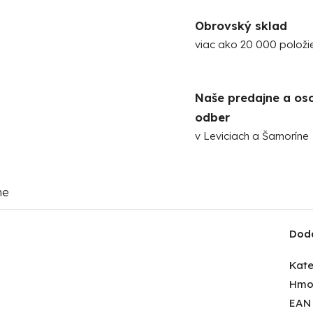
Obrovský sklad
viac ako 20 000 položi
Naše predajne a os
odber
v Leviciach a Šamoríne
me
Dod
Kate
Hmo
EAN