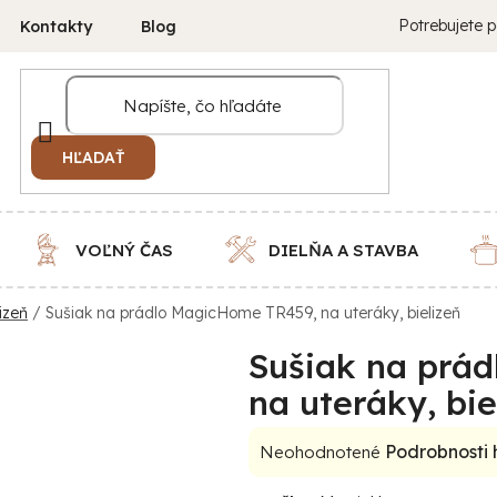
Potrebujete p
Kontakty
Blog
HĽADAŤ
VOĽNÝ ČAS
DIELŇA A STAVBA
lizeň
/
Sušiak na prádlo MagicHome TR459, na uteráky, bielizeň
Sušiak na prá
na uteráky, bie
Priemerné
Podrobnosti
Neohodnotené
hodnotenie