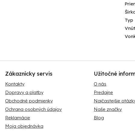
Prie
Šírk
Typ
Vnú
Vonk
Zákaznícky servis
Užitočné infor
Kontakty
O nás
Dopravy a platby
Predajne
Obchodné podmienky
Najčastejšie otázk
Ochrana osobných údajov
Naše značky
Reklamácie
Blog
Moja objednávka