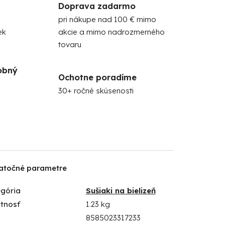
Doprava zadarmo
pri nákupe nad 100 € mimo
ek
akcie a mimo nadrozmerného
tovaru
obný
Ochotne poradíme
30+ ročné skúsenosti
atočné parametre
gória
Sušiaki na bielizeň
tnosť
1.23 kg
8585023317233