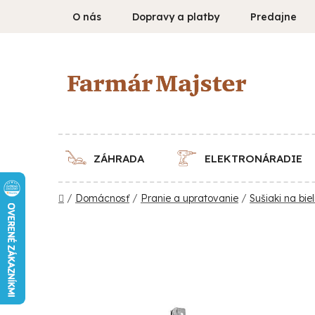
Prejsť
O nás
Dopravy a platby
Predajne
na
obsah
ZÁHRADA
ELEKTRONÁRADIE
Domov
/
Domácnosť
/
Pranie a upratovanie
/
Sušiaki na bie