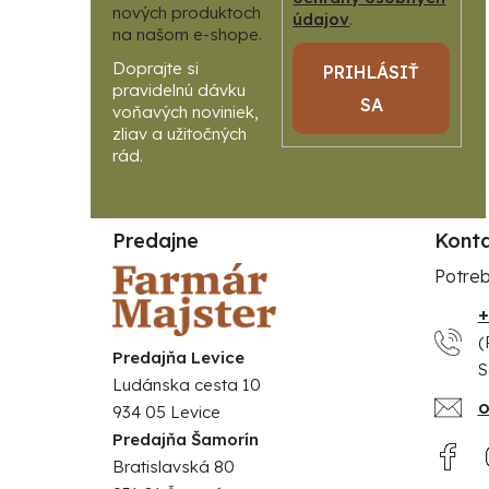
nových produktoch
údajov
.
na našom e-shope.
PRIHLÁSIŤ
SA
Predajne
Kont
Potreb
+
(
Predajňa Levice
S
Ludánska cesta 10
o
934 05 Levice
Predajňa Šamorín
Bratislavská 80