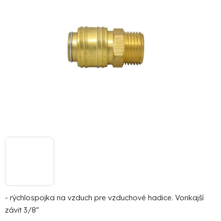
hviezdičiek.
- rýchlospojka na vzduch pre vzduchové hadice. Vonkajší
závit 3/8"