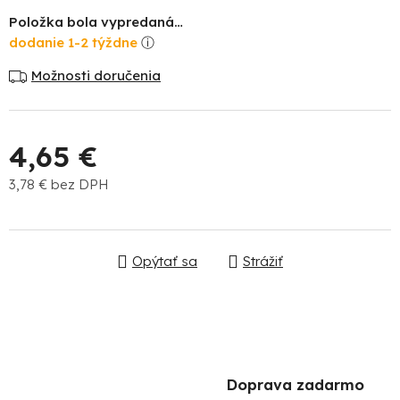
Položka bola vypredaná…
dodanie 1-2 týždne
Možnosti doručenia
4,65 €
Po
3,78 € bez DPH
po
Jednotková cena:
91
99
Opýtať sa
Strážiť
(P
07
17
Doprava zadarmo