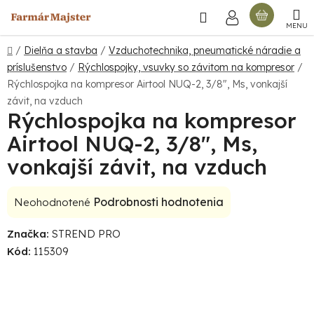
Prejsť
Hľadať
NÁKU
na
obsah
KOŠÍ
Domov
/
Dielňa a stavba
/
Vzduchotechnika, pneumatické náradie a
príslušenstvo
/
Rýchlospojky, vsuvky so závitom na kompresor
/
Rýchlospojka na kompresor Airtool NUQ-2, 3/8", Ms, vonkajší
závit, na vzduch
Rýchlospojka na kompresor
Airtool NUQ-2, 3/8", Ms,
vonkajší závit, na vzduch
Priemerné
Podrobnosti hodnotenia
Neohodnotené
hodnotenie
Značka:
STREND PRO
produktu
Kód:
115309
je
0,0
z
5