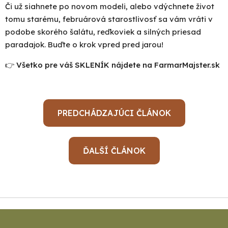
Či už siahnete po novom modeli, alebo vdýchnete život
tomu starému, februárová starostlivosť sa vám vráti v
podobe skorého šalátu, reďkoviek a silných priesad
paradajok. Buďte o krok vpred pred jarou!
👉
Všetko pre váš SKLENÍK nájdete na FarmarMajster.sk
PREDCHÁDZAJÚCI ČLÁNOK
ĎALŠÍ ČLÁNOK
Z
á