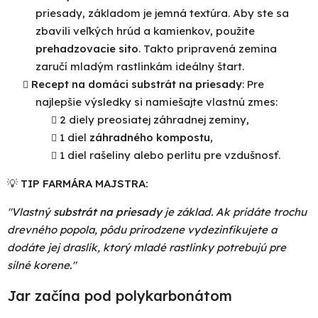
priesady, základom je jemná textúra. Aby ste sa
zbavili veľkých hrúd a kamienkov, použite
prehadzovacie sito
. Takto pripravená zemina
zaručí mladým rastlinkám ideálny štart.
Recept na domáci substrát na priesady
: Pre
najlepšie výsledky si namiešajte vlastnú zmes:
2 diely preosiatej záhradnej zeminy,
1 diel
záhradného kompostu
,
1 diel rašeliny alebo perlitu pre vzdušnosť.
💡
TIP FARMÁRA MAJSTRA:
"Vlastný
substrát na priesady
je základ. Ak pridáte trochu
drevného popola, pôdu prirodzene vydezinfikujete a
dodáte jej draslík, ktorý mladé rastlinky potrebujú pre
silné korene."
Jar začína pod polykarbonátom