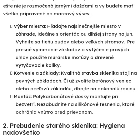
ešte nie je rozmočená jarnými dažďami a vy budete mať
všetko pripravené na marcový výsev.
Výber miesta
: Hľadajte najslnečnejšie miesto v
záhrade, ideálne s orientáciou dlhšej strany na juh.
Vyhnite sa tieňu budov alebo veľkých stromov. Pre
presné vymeranie základov a vytýčenie pravých
uhlov použite
murárske motúzy
a
drevené
Po
vytyčovacie kolíky
.
po
Kotvenie a základy
: Kvalitná
stavba skleníka
stojí na
pevných základoch. Či už zvolíte betónový veniec
91
99
alebo oceľovú základňu, dbajte na dokonalú rovinu.
(P
Montáž
: Polykarbonátové dosky montujte pri
07
bezvetrí. Nezabudnite na silikónové tesnenia, ktoré
17
ochránia vnútro pred prievanom.
2. Prebudenie starého skleníka: Hygiena
nadovšetko