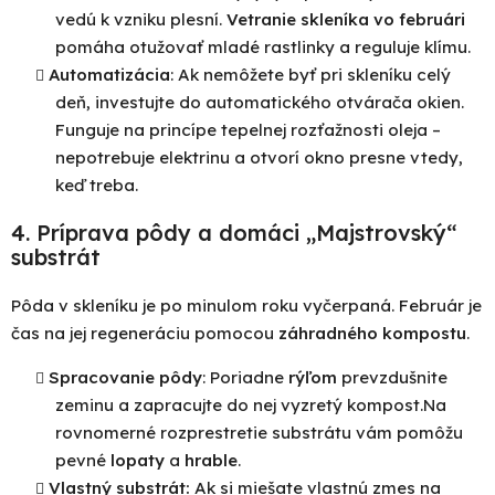
vedú k vzniku plesní.
Vetranie skleníka vo februári
pomáha otužovať mladé rastlinky a reguluje klímu.
Automatizácia
: Ak nemôžete byť pri skleníku celý
deň, investujte do automatického otvárača okien.
Funguje na princípe tepelnej rozťažnosti oleja –
nepotrebuje elektrinu a otvorí okno presne vtedy,
keď treba.
4. Príprava pôdy a domáci „Majstrovský“
substrát
Pôda v skleníku je po minulom roku vyčerpaná. Február je
čas na jej regeneráciu pomocou
záhradného
kompostu
.
Spracovanie pôdy
: Poriadne
rýľom
prevzdušnite
zeminu a zapracujte do nej vyzretý kompost.Na
rovnomerné rozprestretie substrátu vám pomôžu
pevné
lopaty
a
hrable
.
Vlastný substrát:
Ak si miešate vlastnú zmes na