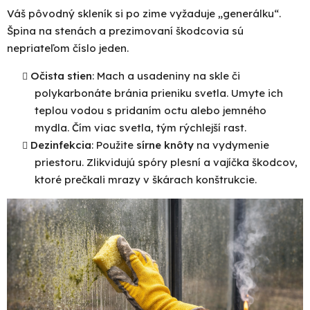
Váš pôvodný skleník si po zime vyžaduje „generálku“.
Špina na stenách a prezimovaní škodcovia sú
nepriateľom číslo jeden.
Očista stien
: Mach a usadeniny na skle či
polykarbonáte bránia prieniku svetla. Umyte ich
teplou vodou s pridaním octu alebo jemného
mydla. Čím viac svetla, tým rýchlejší rast.
Dezinfekcia
: Použite
sírne knôty
na vydymenie
priestoru. Zlikvidujú spóry plesní a vajíčka škodcov,
ktoré prečkali mrazy v škárach konštrukcie.