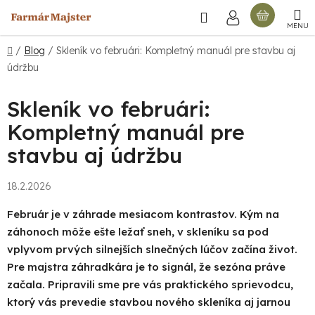
Prejsť
Hľadať
NÁKU
na
obsah
KOŠÍ
Domov
/
Blog
/
Skleník vo februári: Kompletný manuál pre stavbu aj
údržbu
Skleník vo februári:
Kompletný manuál pre
stavbu aj údržbu
18.2.2026
Február je v záhrade mesiacom kontrastov. Kým na
záhonoch môže ešte ležať sneh,
v skleníku
sa pod
vplyvom prvých silnejších slnečných lúčov začína život.
Pre majstra záhradkára je to signál, že sezóna práve
začala. Pripravili sme pre vás praktického sprievodcu,
ktorý vás prevedie stavbou nového skleníka aj jarnou