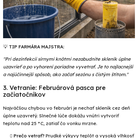
💡
TIP FARMÁRA MAJSTRA:
"Pri dezinfekcii sírnymi knôtmi nezabudnite skleník úplne
uzavrieť a po vyhorení poriadne vyvetrať. Je to najlacnejší
a najúčinnejší spôsob, ako začať sezónu s čistým štítom."
3. Vetranie: Februárová
pasca
pre
začiatočníkov
Najväčšou chybou vo februári je nechať skleník cez deň
úplne uzavretý. Slnečné lúče dokážu vnútri vytvoriť
teplotu nad 25 °C, zatiaľ čo vonku mrzne.
Prečo vetrať?
Prudké výkyvy teplôt a vysoká vlhkosť