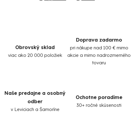
Doprava zadarmo
Obrovský sklad
pri nákupe nad 100 € mimo
viac ako 20 000 položiek
akcie a mimo nadrozmerného
Po
tovaru
po
91
99
(P
Naše predajne a osobný
07
Ochotne poradíme
17
odber
30+ ročné skúsenosti
v Leviciach a Šamoríne