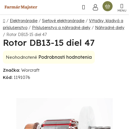
Prejsť
Hľadať
NÁKU
na
obsah
KOŠÍ
Domov
/
Elektronáradie
/
Sieťové elektronáradie
/
Vŕtačky, kladivá a
príslušenstvo
/
Príslušenstvo a náhradné diely
/
Náhradné diely
/
Rotor DB13-15 diel 47
Rotor DB13-15 diel 47
Priemerné
Podrobnosti hodnotenia
Neohodnotené
hodnotenie
Značka:
Worcraft
produktu
Kód:
1191076
je
0,0
z
5
hviezdičiek.