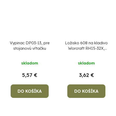
Vypinac DP03-13, pre
Ložisko 608 na kladivo
stojanovú vŕtačku
Worcraft RH15-32X,
diel 63 ( zadne )
skladom
skladom
5,57 €
3,62 €
DO KOŠÍKA
DO KOŠÍKA