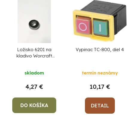
Ložisko 6201 na
Vypinac TC-800, diel 4
kladivo Worcraft
RH15-32X, diel 60 (
predne )
skladom
termín neznámy
4,27 €
10,17 €
DO KOŠÍKA
DETAIL