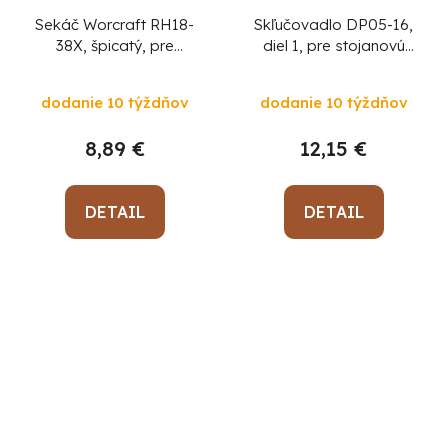
Sekáč Worcraft RH18-
Skľučovadlo DP05-16,
38X, špicatý, pre
diel 1, pre stojanovú
kladivo, SDS+
vŕtačku
dodanie 10 týždňov
dodanie 10 týždňov
8,89 €
12,15 €
DETAIL
DETAIL