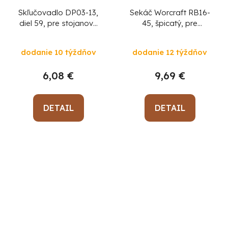
Skľučovadlo DP03-13,
Sekáč Worcraft RB16-
diel 59, pre stojanovú
45, špicatý, pre
vŕtačku
demolačné kladivo
Priemerné
dodanie 10 týždňov
dodanie 12 týždňov
hodnotenie
produktu
6,08 €
9,69 €
je
5,0
z
DETAIL
DETAIL
5
hviezdičiek.