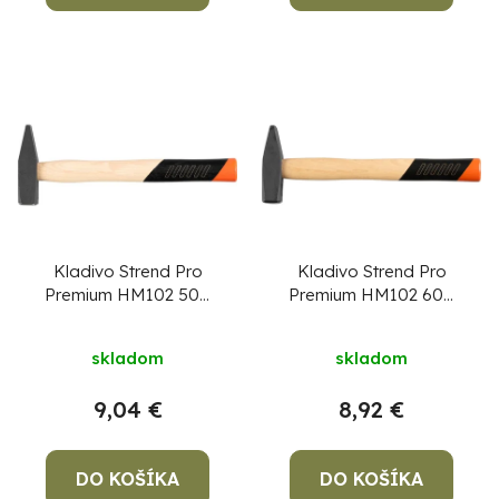
Kladivo Strend Pro
Kladivo Strend Pro
Premium HM102 500
Premium HM102 600
g, Hickory, drevená
g, Hickory, drevená
rúčka, zámočnícke,
rúčka, zámočnícke
skladom
skladom
dĺžka násady 320mm
9,04 €
8,92 €
DO KOŠÍKA
DO KOŠÍKA