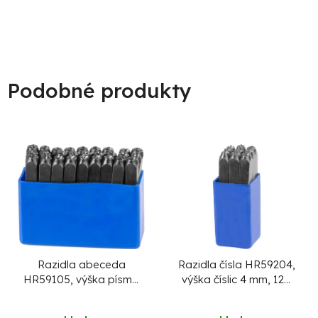
Podobné produkty
Razidla abeceda
Razidla čísla HR59204,
HR59105, výška písma
výška číslic 4 mm, 123,
5 mm, písmenková, 27
9 ks
ks