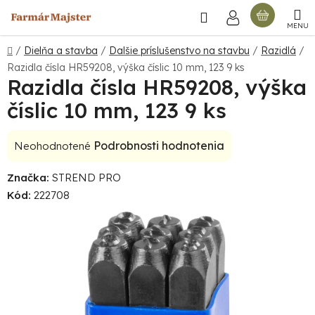
Prejsť
Hľadať
NÁKU
na
obsah
KOŠÍ
Domov
/
Dielňa a stavba
/
Dalšie príslušenstvo na stavbu
/
Razidlá
/
Razidla čísla HR59208, výška číslic 10 mm, 123 9 ks
Razidla čísla HR59208, výška
číslic 10 mm, 123 9 ks
Priemerné
Podrobnosti hodnotenia
Neohodnotené
hodnotenie
Značka:
STREND PRO
produktu
Kód:
222708
je
0,0
z
5
hviezdičiek.