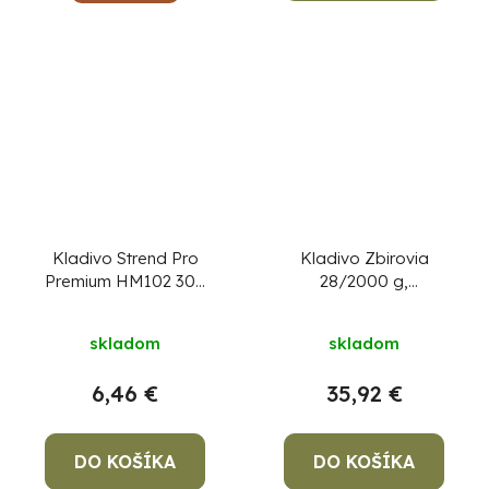
Kladivo Strend Pro
Kladivo Zbirovia
Premium HM102 300
28/2000 g,
g, Hickory, drevená
zámočnícke
rúčka, zámočnícke
skladom
skladom
6,46 €
35,92 €
DO KOŠÍKA
DO KOŠÍKA