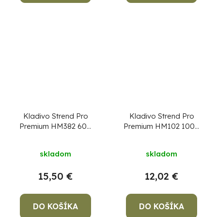
Kladivo Strend Pro
Kladivo Strend Pro
Premium HM382 600
Premium HM102 1000
g, obuvnícke,
g, Hickory, drevená
SoftTouch
rúčka, zámočnícke
skladom
skladom
15,50 €
12,02 €
DO KOŠÍKA
DO KOŠÍKA