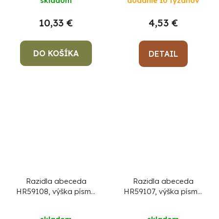
skladom
dodanie 10 týždňov
10,33 €
4,53 €
DO KOŠÍKA
DETAIL
Razidla abeceda
Razidla abeceda
HR59108, výška písma
HR59107, výška písma
12 mm, písmenková, 27
10 mm, písmenková,
ks
27 ks