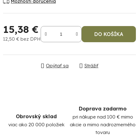
Možnosti doručenia
15,38 €
DO KOŠÍKA
12,50 € bez DPH
Jednotková cena:
Po
Opýtať sa
Strážiť
po
91
99
(P
07
17
Doprava zadarmo
Obrovský sklad
pri nákupe nad 100 € mimo
viac ako 20 000 položiek
akcie a mimo nadrozmerného
tovaru