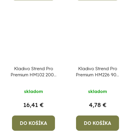
Kladivo Strend Pro
Kladivo Strend Pro
Premium HM102 2000
Premium HM226 900
g, Hickory, drevená
g, gumené, drevená
rúčka, zámočnícke
rúčka, dĺžka násady
skladom
skladom
360mm
16,41 €
4,78 €
DO KOŠÍKA
DO KOŠÍKA