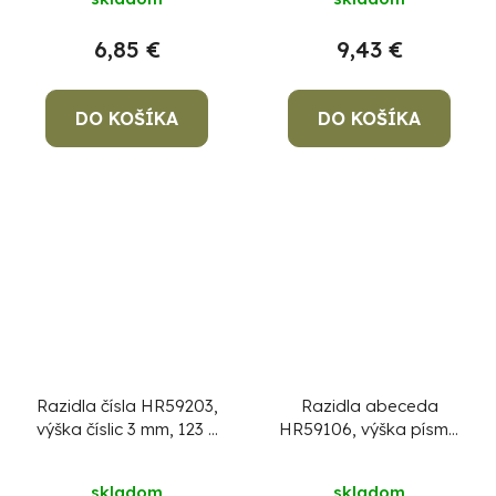
6,85 €
9,43 €
DO KOŠÍKA
DO KOŠÍKA
Razidla čísla HR59203,
Razidla abeceda
výška číslic 3 mm, 123 9
HR59106, výška písma
ks
6 mm, písmenková, 27
ks
skladom
skladom