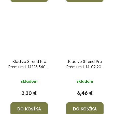
Kladivo Strend Pro
Kladivo Strend Pro
Premium HM226 340 g,
Premium HM102 200
gumené, drevená
g, Hickory, drevená
rúčka, dĺžka násady
rúčka, zámočnícke
skladom
skladom
300mm
2,20 €
6,46 €
DO KOŠÍKA
DO KOŠÍKA