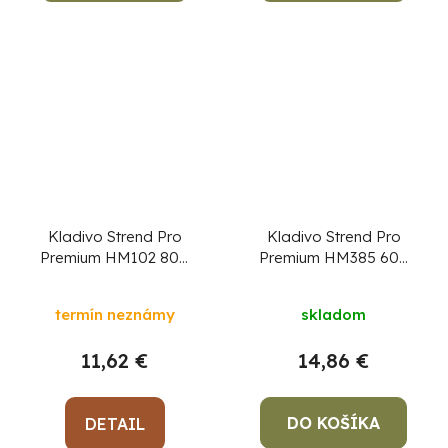
Kladivo Strend Pro
Kladivo Strend Pro
Premium HM102 800
Premium HM385 600
g, Hickory, drevená
g, tesárske, SoftTouch
rúčka, zámočnícke
termín neznámy
skladom
11,62 €
14,86 €
DO KOŠÍKA
DETAIL