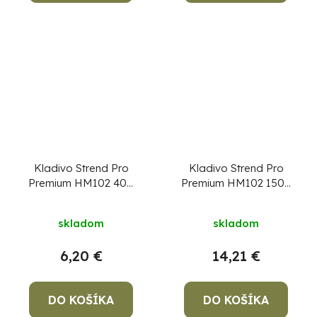
Kladivo Strend Pro
Kladivo Strend Pro
Premium HM102 400
Premium HM102 1500
g, Hickory, drevená
g, Hickory, drevená
rúčka, zámočnícke,
rúčka, zámočnícke
skladom
skladom
dĺžka násady 320mm
6,20 €
14,21 €
DO KOŠÍKA
DO KOŠÍKA