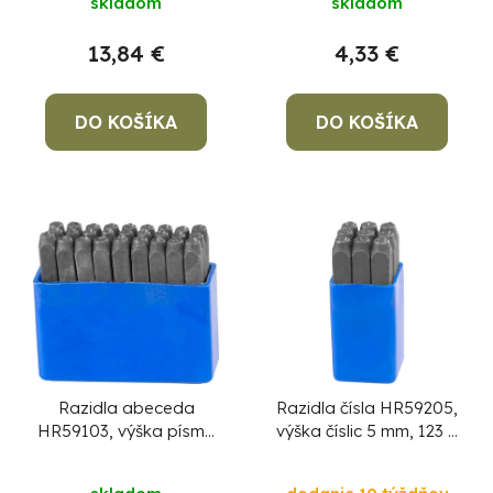
skladom
skladom
13,84 €
4,33 €
DO KOŠÍKA
DO KOŠÍKA
Razidla abeceda
Razidla čísla HR59205,
HR59103, výška písma
výška číslic 5 mm, 123 9
3 mm, písmenková, 27
ks
ks