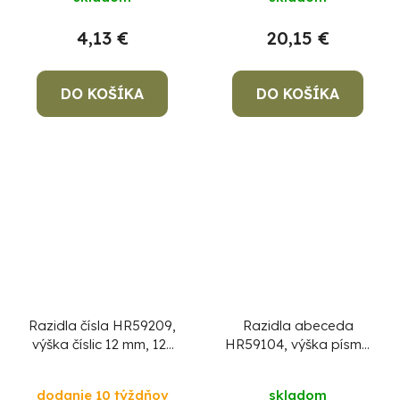
4,13 €
20,15 €
DO KOŠÍKA
DO KOŠÍKA
Razidla čísla HR59209,
Razidla abeceda
výška číslic 12 mm, 123
HR59104, výška písma
9 ks
4 mm, písmenková, 27
ks
dodanie 10 týždňov
skladom