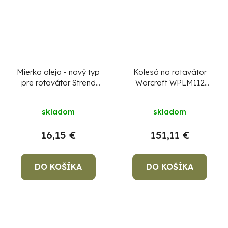
Mierka oleja - nový typ
Kolesá na rotavátor
pre rotavátor Strend
Worcraft WPLM112
Pro QK60
lopatkové kovové (1
pár), 5,0-12, B
skladom
skladom
16,15 €
151,11 €
DO KOŠÍKA
DO KOŠÍKA