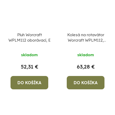
Pluh Worcraft
Kolesá na rotavátor
WPLM112 oborávací, E
Worcraft WPLM112,
nafukovacie (1 pár),
4,0-8, I
skladom
skladom
52,31 €
63,28 €
DO KOŠÍKA
DO KOŠÍKA