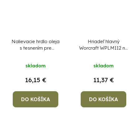
Nalievacie hrdlo oleja
Hriadeľ hlavný
s tesnením pre
Worcraft WPLM112 na
rotavátor Strend Pro
upnutie nožov diel 3
QK60 - nový typ
skladom
skladom
16,15 €
11,37 €
DO KOŠÍKA
DO KOŠÍKA