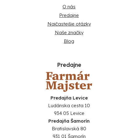
O nás
Predajne
Najčastejšie otázky
Naše značky
Blog
Predajne
Predajňa Levice
Ludánska cesta 10
934 05 Levice
Predajňa Šamorín
Bratislavská 80
931 01 Šamorín