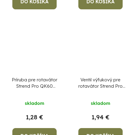
DO KOŠÍKA
DO KOŠÍKA
Príruba pre rotavátor
Ventil výfukový pre
Strend Pro QK60
rotavátor Strend Pro
3Q1023
QK60 3Q4096
skladom
skladom
1,28 €
1,94 €