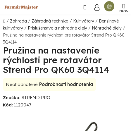
Prejsť
Hľadať
NÁKU
na
obsah
KOŠÍ
Domov
/
Záhrada
/
Záhradná technika
/
Kultivátory
/
Benzínové
kultivátory
/
Príslušenstvo a náhradné diely
/
Náhradné diely
/
Pružina na nastavenie rýchlosti pre rotavátor Strend Pro QK60
3Q4114
Pružina na nastavenie
rýchlosti pre rotavátor
Strend Pro QK60 3Q4114
Priemerné
Podrobnosti hodnotenia
Neohodnotené
hodnotenie
Značka:
STREND PRO
produktu
Kód:
1120047
je
0,0
z
5