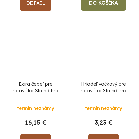
DO KOŠÍKA
DETAIL
Extra čepeľ pre
Hriadeľ vačkový pre
rotavátor Strend Pro
rotavátor Strend Pro
QK60, diel 40
QK60 3Q6030
termín neznámy
termín neznámy
16,15 €
3,23 €