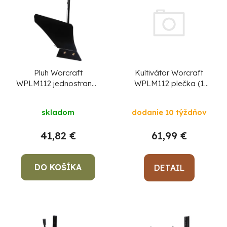
Kultivátor Worcraft
Pluh Worcraft
WPLM112 plečka (1
WPLM112 jednostranný
pár), upnutie prívesné
na oranie, D
dodanie 10 týždňov
skladom
61,99 €
41,82 €
DO KOŠÍKA
DETAIL