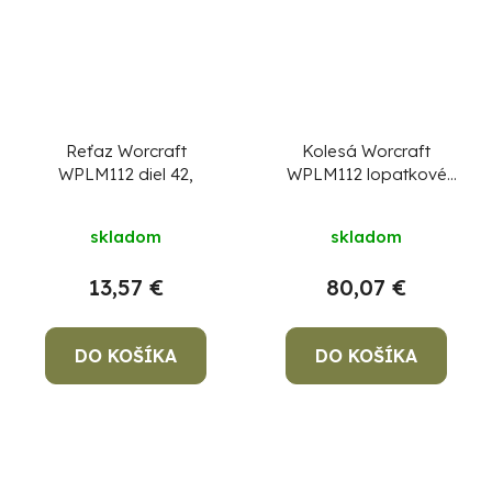
Reťaz Worcraft
Kolesá Worcraft
WPLM112 diel 42,
WPLM112 lopatkové
kovové (1 pár), 3,5-6,
A
skladom
skladom
13,57 €
80,07 €
DO KOŠÍKA
DO KOŠÍKA