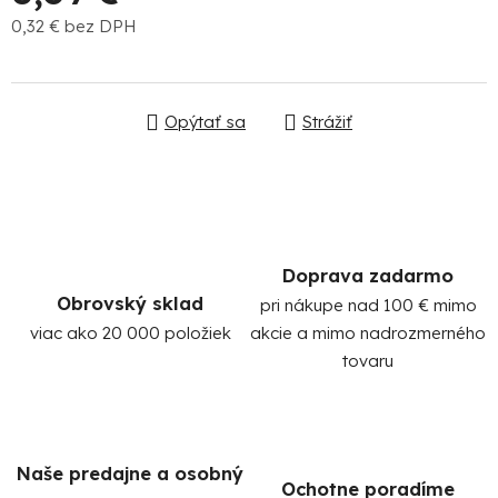
0,32 € bez DPH
Jednotková cena:
Opýtať sa
Strážiť
Po
po
Doprava zadarmo
91
Obrovský sklad
pri nákupe nad 100 € mimo
99
(P
viac ako 20 000 položiek
akcie a mimo nadrozmerného
07
tovaru
17
Naše predajne a osobný
Ochotne poradíme