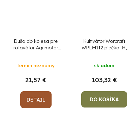
Duša do kolesa pre
Kultivátor Worcraft
rotavátor Agrimotor
WPLM112 plečka, H,
Rotalux 400 mm, 4.00-
upnutie pasovina
8
termín neznámy
skladom
21,57 €
103,32 €
DO KOŠÍKA
DETAIL