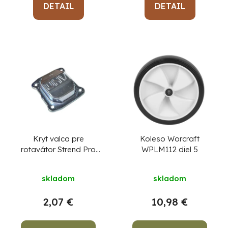
DETAIL
DETAIL
Kryt valca pre
Koleso Worcraft
rotavátor Strend Pro
WPLM112 diel 5
QK60 3Q4072
skladom
skladom
2,07 €
10,98 €