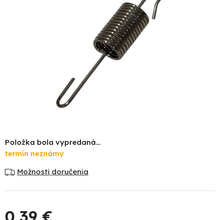
hviezdičiek.
Položka bola vypredaná…
termín neznámy
Možnosti doručenia
0,39 €