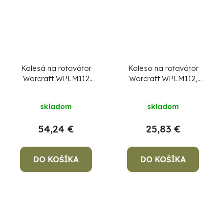
Kolesá na rotavátor
Koleso na rotavátor
Worcraft WPLM112
Worcraft WPLM112,
lopatkové kovové (1
bantam (1 ks), 3,5-6
pár), priemer 27cm
skladom
skladom
54,24 €
25,83 €
DO KOŠÍKA
DO KOŠÍKA