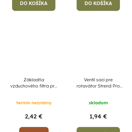
DO KOŠÍKA
DO KOŠÍKA
Základňa
Ventil sací pre
vzduchového filtra pre
rotavátor Strend Pro
rotavátor Strend Pro
QK60 3Q4095
QK60 3Q6023
termín neznámy
skladom
2,42 €
1,94 €