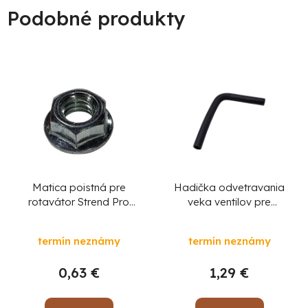
Podobné produkty
Matica poistná pre
Hadička odvetravania
rotavátor Strend Pro
veka ventilov pre
QK60 diel 3NG-06D06
rotavátor Strend Pro
QK60 3Q1010
termín neznámy
termín neznámy
0,63 €
1,29 €