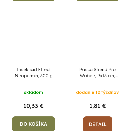
Insekticid Effect
Pasca Strend Pro
Neopermin, 300 g
Wabee, 9x13 cm,
lapač na sršne a osy
skladom
dodanie 12 týždňov
10,33 €
1,81 €
DO KOŠÍKA
DETAIL