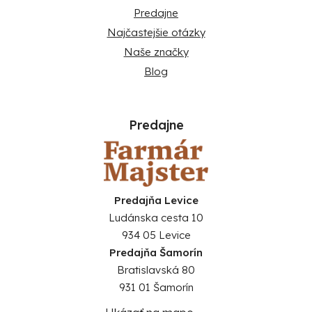
Predajne
Najčastejšie otázky
Naše značky
Blog
Predajne
Predajňa Levice
Ludánska cesta 10
934 05 Levice
Predajňa Šamorín
Bratislavská 80
931 01 Šamorín