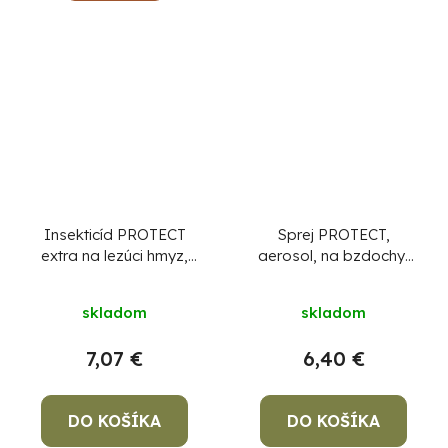
Insekticíd PROTECT
Sprej PROTECT,
extra na lezúci hmyz,
aerosol, na bzdochy,
400 ml, aerosól
400 ml
Priemerné
skladom
skladom
hodnotenie
produktu
7,07 €
6,40 €
je
5,0
DO KOŠÍKA
DO KOŠÍKA
z
5