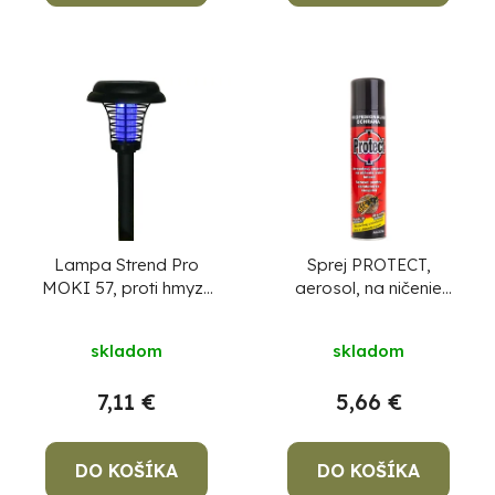
Lampa Strend Pro
Sprej PROTECT,
MOKI 57, proti hmyzu
aerosol, na ničenie
a komárom, solárna,
osích hniezd, 400 ml
UV+biela LED, 13x42
skladom
skladom
cm, AA
7,11 €
5,66 €
DO KOŠÍKA
DO KOŠÍKA