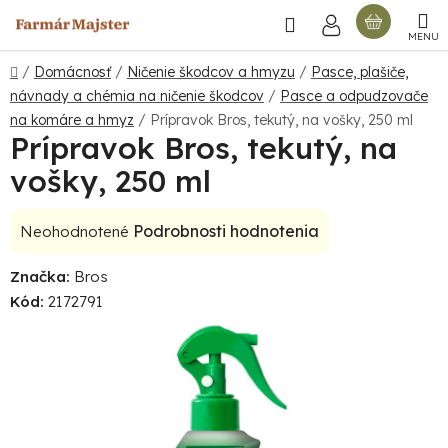
Prejsť
Hľadať
NÁKU
na
obsah
KOŠÍ
Domov
/
Domácnosť
/
Ničenie škodcov a hmyzu
/
Pasce, plašiče,
návnady a chémia na ničenie škodcov
/
Pasce a odpudzovače
na komáre a hmyz
/
Prípravok Bros, tekutý, na vošky, 250 ml
Prípravok Bros, tekutý, na
vošky, 250 ml
Priemerné
Podrobnosti hodnotenia
Neohodnotené
hodnotenie
Značka:
Bros
produktu
Kód:
2172791
je
0,0
z
5
hviezdičiek.