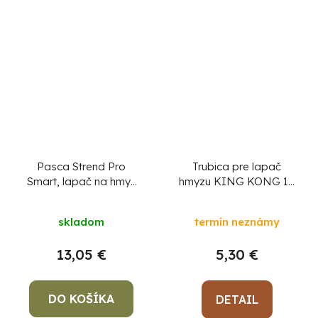
Pasca Strend Pro
Trubica pre lapač
Smart, lapač na hmyz
hmyzu KING KONG 15
a komáre, elektrická,
W GC2-30
do zásuvky, 1x2 W
skladom
termín neznámy
13,05 €
5,30 €
DO KOŠÍKA
DETAIL