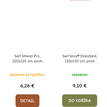
Sieť Strend Pro,
Sieť tesa® Standard,
220x120 cm, proti
130x150 cm, proti
hmyzu a komárom, na
hmyzu a komárom, na
balkónové dvere, 9x
okno, antracit
dodanie 12 týždňov
skladom
magnet, čierna
6,26 €
9,10 €
DO KOŠÍKA
DETAIL