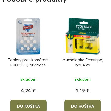
Tablety proti komárom
Mucholapka Ecostripe,
PROTECT, larvicídne,
bal. 4 ks
10 tabliet
skladom
skladom
4,24 €
1,19 €
DO KOŠÍKA
DO KOŠÍKA