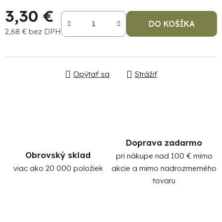
3,30 €
DO KOŠÍKA
2,68 € bez DPH
Jednotková cena:
Opýtať sa
Strážiť
Po
po
91
99
Doprava zadarmo
(P
Obrovský sklad
pri nákupe nad 100 € mimo
07
17
viac ako 20 000 položiek
akcie a mimo nadrozmerného
tovaru