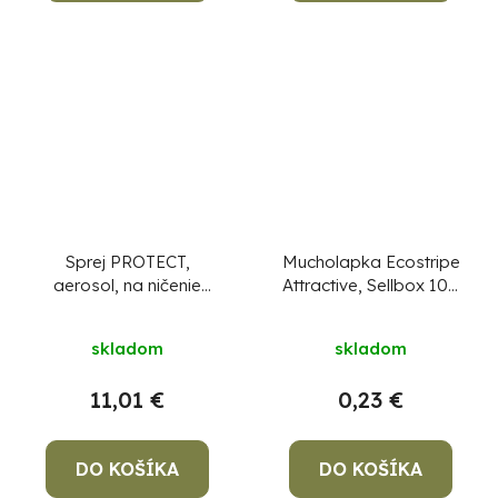
Sprej PROTECT,
Mucholapka Ecostripe
aerosol, na ničenie
Attractive, Sellbox 100
osích hniezd, 750 ml
ks
CENA ZA 1 KS, NIE
ZA BALENIE !
skladom
skladom
11,01 €
0,23 €
DO KOŠÍKA
DO KOŠÍKA