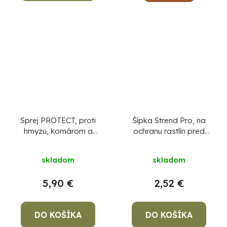
Sprej PROTECT, proti
Šípka Strend Pro, na
hmyzu, komárom a
ochranu rastlín pred
kliešťom, repelentný,
škodcami, lepová, bal.
150 ml
12ks
skladom
skladom
5,90 €
2,52 €
DO KOŠÍKA
DO KOŠÍKA