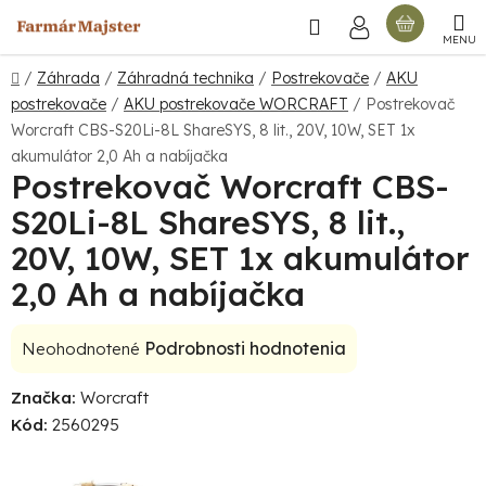
Prejsť
Hľadať
NÁKU
na
obsah
KOŠÍ
Domov
/
Záhrada
/
Záhradná technika
/
Postrekovače
/
AKU
postrekovače
/
AKU postrekovače WORCRAFT
/
Postrekovač
Worcraft CBS-S20Li-8L ShareSYS, 8 lit., 20V, 10W, SET 1x
akumulátor 2,0 Ah a nabíjačka
Postrekovač Worcraft CBS-
S20Li-8L ShareSYS, 8 lit.,
20V, 10W, SET 1x akumulátor
2,0 Ah a nabíjačka
Priemerné
Podrobnosti hodnotenia
Neohodnotené
hodnotenie
Značka:
Worcraft
produktu
Kód:
2560295
je
0,0
z