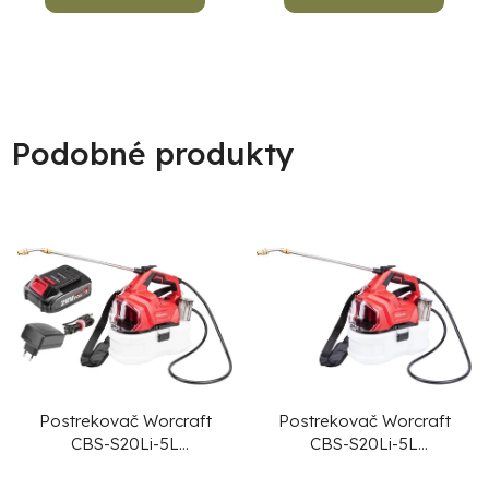
5
hviezdičiek.
Podobné produkty
Postrekovač Worcraft
Postrekovač Worcraft
CBS-S20Li-5L
CBS-S20Li-5L
ShareSYS, 5 lit., 20V,
ShareSYS, 5 lit., 20 V,