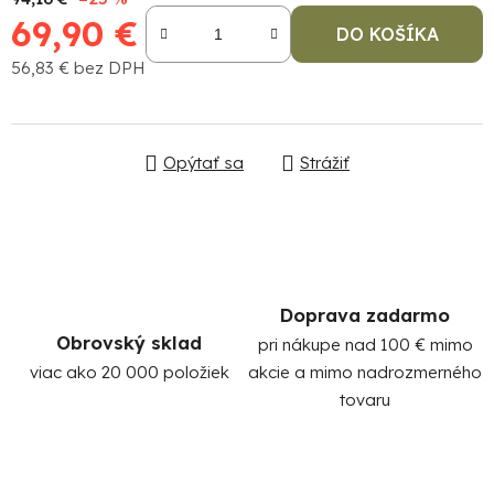
69,90 €
DO KOŠÍKA
56,83 € bez DPH
Jednotková cena:
Opýtať sa
Strážiť
Po
po
91
99
Doprava zadarmo
(P
Obrovský sklad
pri nákupe nad 100 € mimo
07
17
viac ako 20 000 položiek
akcie a mimo nadrozmerného
tovaru