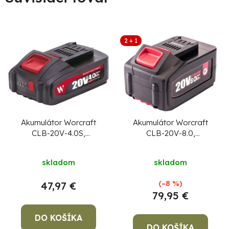
2 + 1
Akumulátor Worcraft
Akumulátor Worcraft
CLB-20V-4.0S,
CLB-20V-8.0,
ShareSYS, 4000 mAh,
ShareSYS, 8000 mAh,
S20Li, rýchlonabíjanie,
S20Li, rýchlonabíjanie
skladom
skladom
funkcia powerbank
(–8 %)
47,97 €
79,95 €
DO KOŠÍKA
DO KOŠÍKA