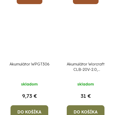
Akumulátor WPGT306
Akumulátor Worcraft
CLB-20V-2.0,
ShareSYS, 2000 mAh,
Priemerné
S20Li, rýchlonabíjanie
skladom
skladom
hodnotenie
produktu
9,73 €
31 €
je
4,3
DO KOŠÍKA
DO KOŠÍKA
z