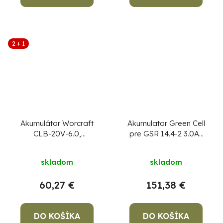
5
hviezdičiek.
2 + 1
Akumulátor Worcraft
Akumulator Green Cell
CLB-20V-6.0,
pre GSR 14.4-2 3.0Ah
ShareSYS, 6000 mAh,
NiMH
Priemerné
S20Li, rýchlonabíjanie
skladom
skladom
hodnotenie
produktu
60,27 €
151,38 €
je
5,0
DO KOŠÍKA
z
DO KOŠÍKA