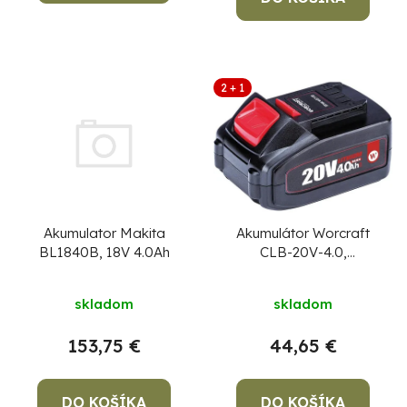
2 + 1
Akumulator Makita
Akumulátor Worcraft
BL1840B, 18V 4.0Ah
CLB-20V-4.0,
ShareSYS, 4000 mAh,
S20Li, rýchlonabíjanie
skladom
skladom
153,75 €
44,65 €
DO KOŠÍKA
DO KOŠÍKA