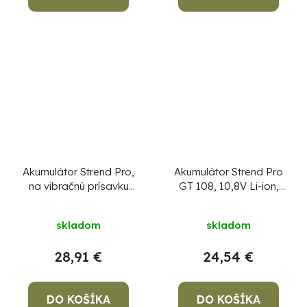
Akumulátor Strend Pro,
Akumulátor Strend Pro
na vibračnú prísavku
GT 108, 10,8V Li-ion,
NPT-TP701, 12V, 2000
náhradný
mAh
skladom
skladom
28,91 €
24,54 €
DO KOŠÍKA
DO KOŠÍKA