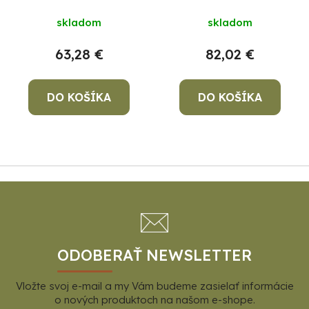
10 W
skladom
skladom
63,28 €
82,02 €
DO KOŠÍKA
DO KOŠÍKA
Z
á
p
ä
t
ODOBERAŤ NEWSLETTER
i
Vložte svoj e-mail a my Vám budeme zasielať informácie
e
o nových produktoch na našom e-shope.