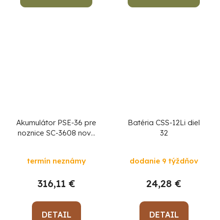
Akumulátor PSE-36 pre
Batéria CSS-12Li diel
noznice SC-3608 novy
32
model
termín neznámy
dodanie 9 týždňov
316,11 €
24,28 €
DETAIL
DETAIL