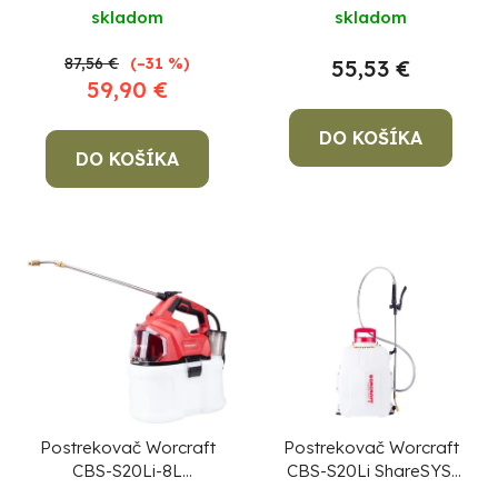
10W, SET 1x
10 W
skladom
skladom
akumulátor 2,0 Ah a
nabíjačka
87,56 €
(–31 %)
55,53 €
59,90 €
DO KOŠÍKA
DO KOŠÍKA
Postrekovač Worcraft
Postrekovač Worcraft
CBS-S20Li-8L
CBS-S20Li ShareSYS,
ShareSYS, 8 lit., 20 V,
20V Li-Ion, 12 lit.