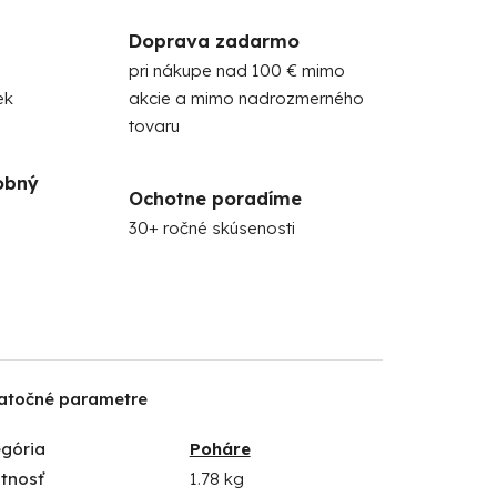
Doprava zadarmo
pri nákupe nad 100 € mimo
ek
akcie a mimo nadrozmerného
tovaru
obný
Ochotne poradíme
30+ ročné skúsenosti
atočné parametre
gória
Poháre
tnosť
1.78 kg