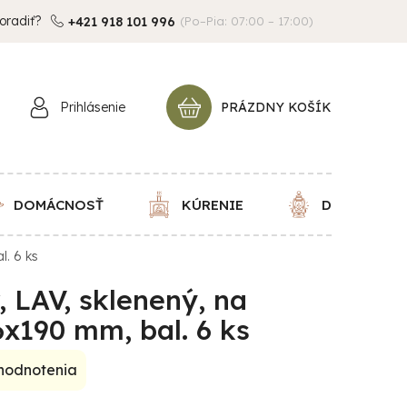
oradiť?
+421 918 101 996
(Po–Pia: 07:00 – 17:00)
Prihlásenie
PRÁZDNY KOŠÍK
NÁKUPNÝ
KOŠÍK
DOMÁCNOSŤ
KÚRENIE
DEKORÁCIE
l. 6 ks
 LAV, sklenený, na
6x190 mm, bal. 6 ks
 hodnotenia