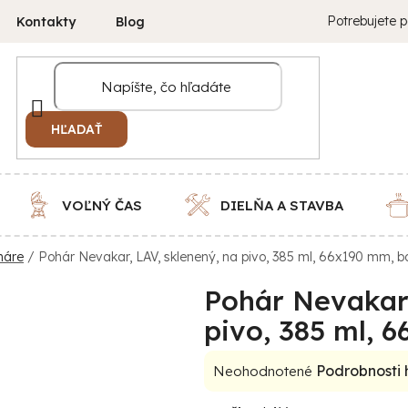
Potrebujete p
Kontakty
Blog
HĽADAŤ
VOĽNÝ ČAS
DIELŇA A STAVBA
háre
/
Pohár Nevakar, LAV, sklenený, na pivo, 385 ml, 66x190 mm, ba
Pohár Nevakar,
pivo, 385 ml, 6
Priemerné
Podrobnosti
Neohodnotené
hodnotenie