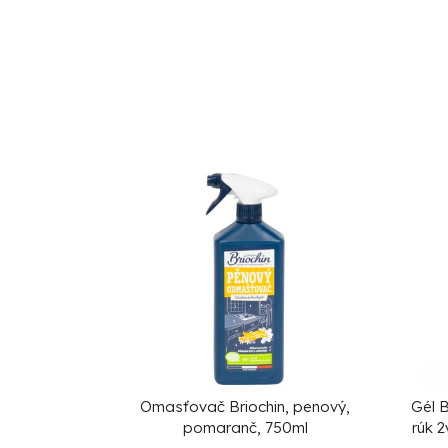
Omasťovač Briochin, penový,
Gél B
pomaranč, 750ml
rúk 2