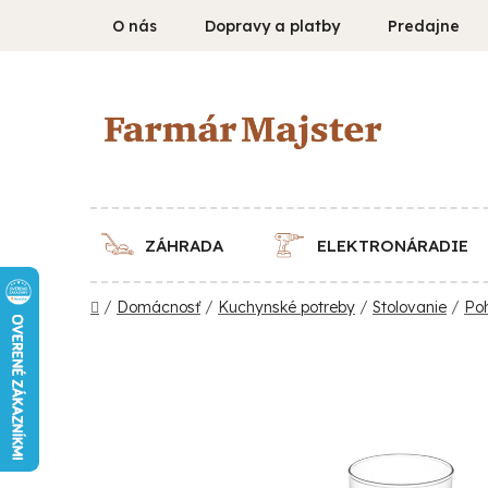
Prejsť
O nás
Dopravy a platby
Predajne
na
obsah
ZÁHRADA
ELEKTRONÁRADIE
Domov
/
Domácnosť
/
Kuchynské potreby
/
Stolovanie
/
Po