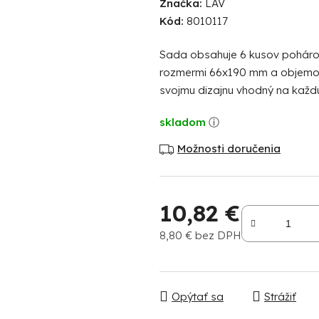
Značka:
LAV
produktu
Kód:
8010117
je
0,0
Sada obsahuje 6 kusov pohárov
z
rozmermi 66x190 mm a objemom
5
svojmu dizajnu vhodný na každú 
hviezdičiek.
skladom
Možnosti doručenia
10,82 €
8,80 € bez DPH
Jednotková cena:
Opýtať sa
Strážiť