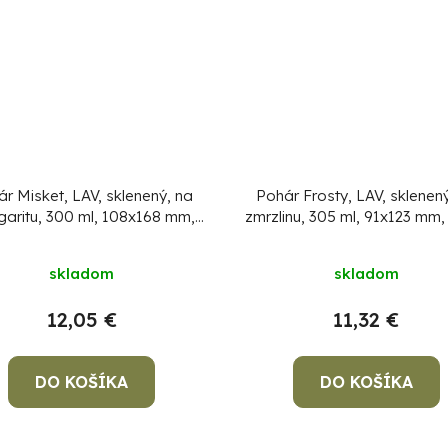
r Misket, LAV, sklenený, na
Pohár Frosty, LAV, sklenen
aritu, 300 ml, 108x168 mm,
zmrzlinu, 305 ml, 91x123 mm, 
bal. 6 ks
ks
skladom
skladom
12,05 €
11,32 €
DO KOŠÍKA
DO KOŠÍKA