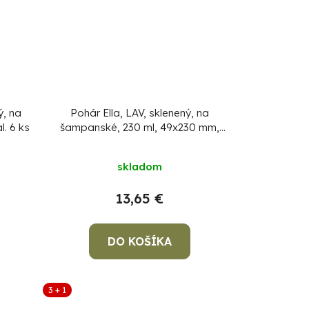
ý, na
Pohár Ella, LAV, sklenený, na
l. 6 ks
šampanské, 230 ml, 49x230 mm,
bal. 6 ks
skladom
13,65 €
DO KOŠÍKA
3 + 1