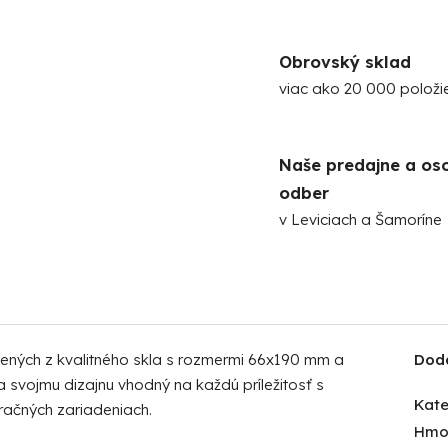
Obrovský sklad
viac ako 20 000 položi
Naše predajne a os
odber
v Leviciach a Šamoríne
ných z kvalitného skla s rozmermi 66x190 mm a
Dod
svojmu dizajnu vhodný na každú príležitosť s
Kate
račných zariadeniach.
Hmo