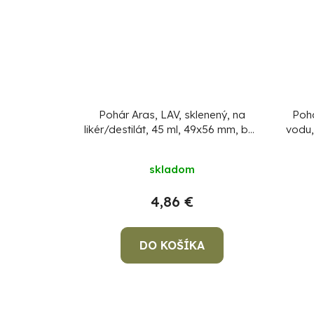
Pohár Aras, LAV, sklenený, na
Pohá
likér/destilát, 45 ml, 49x56 mm, bal.
vodu,
6 ks
skladom
4,86 €
DO KOŠÍKA