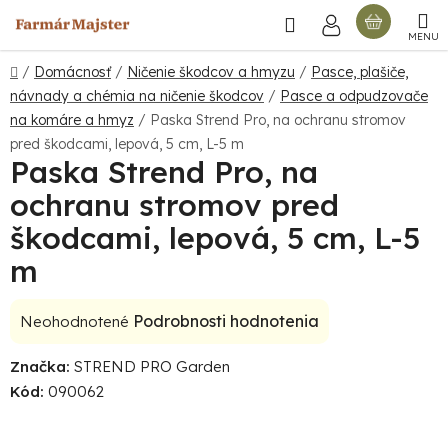
Prejsť
Hľadať
NÁKU
na
obsah
KOŠÍ
Domov
/
Domácnosť
/
Ničenie škodcov a hmyzu
/
Pasce, plašiče,
návnady a chémia na ničenie škodcov
/
Pasce a odpudzovače
na komáre a hmyz
/
Paska Strend Pro, na ochranu stromov
pred škodcami, lepová, 5 cm, L-5 m
Paska Strend Pro, na
ochranu stromov pred
škodcami, lepová, 5 cm, L-5
m
Priemerné
Podrobnosti hodnotenia
Neohodnotené
hodnotenie
Značka:
STREND PRO Garden
produktu
Kód:
090062
je
0,0
z