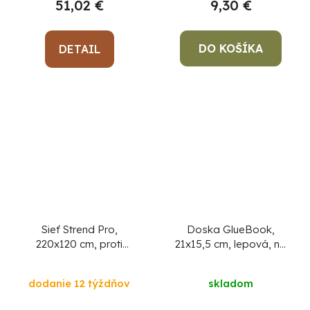
51,02 €
9,30 €
DO KOŠÍKA
DETAIL
Sieť Strend Pro,
Doska GlueBook,
220x120 cm, proti
21x15,5 cm, lepová, na
hmyzu a komárom, na
lezúci hmyz
balkónové dvere, 9x
dodanie 12 týždňov
skladom
magnet, čierna