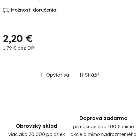
Možnosti doručenia
2,20 €
1,79 € bez DPH
Jednotková cena:
Po
po
Opýtať sa
Strážiť
91
99
(P
07
17
Doprava zadarmo
Obrovský sklad
pri nákupe nad 100 € mimo
viac ako 20 000 položiek
akcie a mimo nadrozmerného