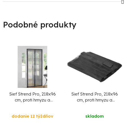
Podobné produkty
Sieť Strend Pro, 218x96
Sieť Strend Pro, 218x96
cm, proti hmyzu a
cm, proti hmyzu a
komárom, na
komárom, na
balkónové dvere, 9x
balkónové dvere, 9x
dodanie 12 týždňov
skladom
magnet, s motýlím
magnet, čierna
vzorom