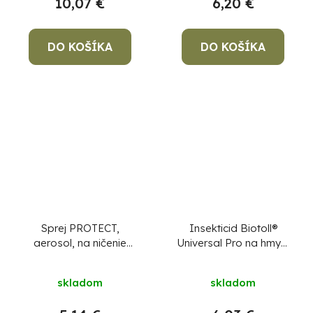
10,07 €
6,20 €
DO KOŠÍKA
DO KOŠÍKA
Sprej PROTECT,
Insekticid Biotoll®
aerosol, na ničenie
Universal Pro na hmyz,
lietajúceho hmyzu, 400
500 ml
ml
skladom
skladom