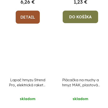
6,26 €
1,23 €
DO KOŠÍKA
DETAIL
Lapač hmyzu Strend
Plácačka na muchy a
Pro, elektrická raketa,
hmyz MAK, plastová,
čierna, 47x18 cm
mucholapka, mix
farieb
skladom
skladom