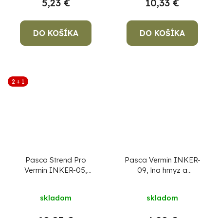
5,23 €
10,33 €
DO KOŠÍKA
DO KOŠÍKA
2 + 1
Pasca Strend Pro
Pasca Vermin INKER-
Vermin INKER-05,
09, lna hmyz a
lapač na hmyz a
komáre, elektrická, do
komáre, elektrická, do
zásuvky
skladom
skladom
zásuvky