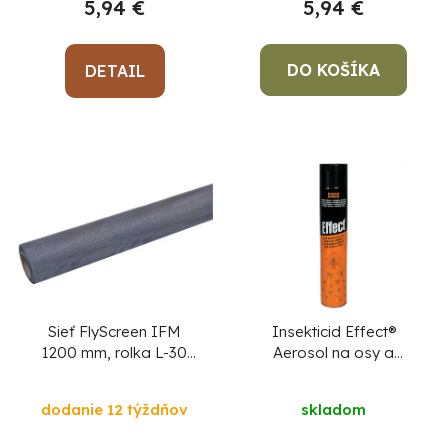
5,94 €
5,94 €
DO KOŠÍKA
DETAIL
Sieť FlyScreen IFM
Insekticid Effect®
1200 mm, rolka L-30
Aerosol na osy a
m, proti hmyzu a
sršne, 400 ml
komárom, sklovlákno,
dodanie 12 týždňov
skladom
šedá