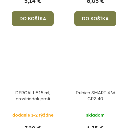
5,14 €
6,03 €
DO KOŠÍKA
DO KOŠÍKA
DERGALL® 15 ml,
Trubica SMART 4 W
prostriedok proti
GP2-40
parazitom, na hydinu
dodanie 1-2 týždne
skladom