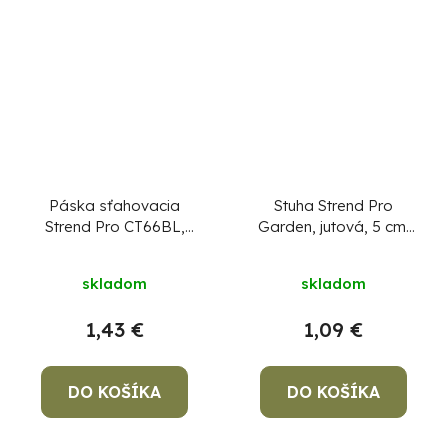
Páska sťahovacia
Stuha Strend Pro
Strend Pro CT66BL,
Garden, jutová, 5 cm,
250x4,8 mm, 50 ks,
L-5 m, páska
čierna, nylon, viazacia
skladom
skladom
1,43 €
1,09 €
DO KOŠÍKA
DO KOŠÍKA