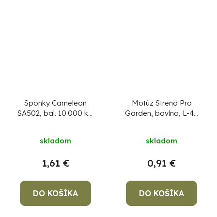
Sponky Cameleon
Motúz Strend Pro
SA502, bal. 10.000 ks,
Garden, bavlna, L-45
pre viazacie kliešte
m/70 g
skladom
skladom
1,61 €
0,91 €
DO KOŠÍKA
DO KOŠÍKA