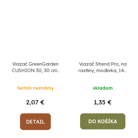
Viazač GreenGarden
Viazač Strend Pro, na
CUSHION 30, 30 cm,
rastliny, modlivka, 140
bal. 2 ks, na rastliny
mm, bal. 2ks
termín neznámy
skladom
2,07 €
1,35 €
DO KOŠÍKA
DETAIL