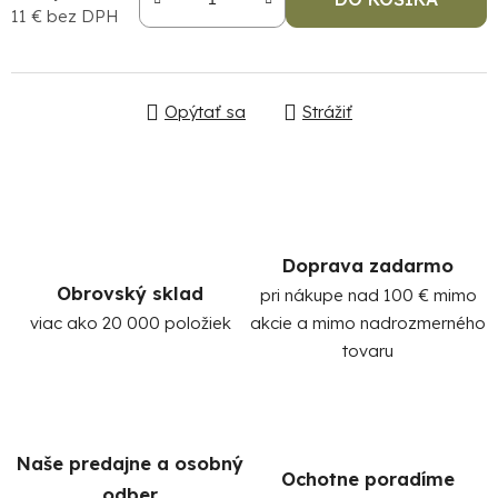
11 € bez DPH
Jednotková cena:
Opýtať sa
Strážiť
Po
po
Doprava zadarmo
91
Obrovský sklad
pri nákupe nad 100 € mimo
99
viac ako 20 000 položiek
akcie a mimo nadrozmerného
(P
tovaru
07
17
Naše predajne a osobný
Ochotne poradíme
odber