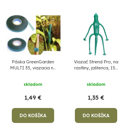
Páska GreenGarden
Viazač Strend Pro, na
MULTI 35, viazacia na
rastliny, jašterica, 150
rastliny, 11 mm, L-35 m
mm, bal. 2ks
skladom
skladom
1,49 €
1,35 €
DO KOŠÍKA
DO KOŠÍKA