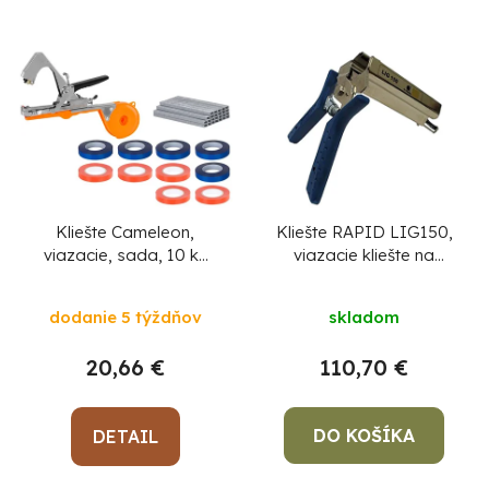
Kliešte Cameleon,
Kliešte RAPID LIG150,
viazacie, sada, 10 ks
viazacie kliešte na
páska, 10 000 ks
vinič, sponkovacie a
sponky
viazacie, na rastliny, na
dodanie 5 týždňov
skladom
výhonky, záhradné
20,66 €
110,70 €
DO KOŠÍKA
DETAIL