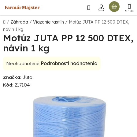
Prejsť
Hľadať
NÁKU
na
obsah
KOŠÍ
Domov
/
Záhrada
/
Viazanie rastlín
/
Motúz JUTA PP 12 500 DTEX,
návin 1 kg
Motúz JUTA PP 12 500 DTEX,
návin 1 kg
Priemerné
Podrobnosti hodnotenia
Neohodnotené
hodnotenie
Značka:
Juta
produktu
Kód:
217104
je
0,0
z
5
hviezdičiek.