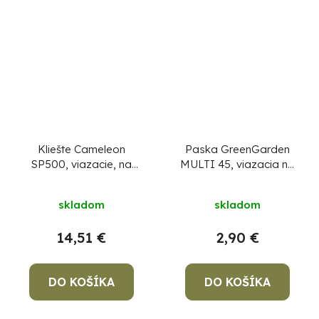
Kliešte Cameleon
Paska GreenGarden
SP500, viazacie, na
MULTI 45, viazacia na
rastliny
rastliny, 12 mm, L-45 m
skladom
skladom
14,51 €
2,90 €
DO KOŠÍKA
DO KOŠÍKA