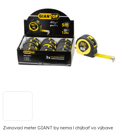
5
hviezdičiek.
Zvinovací meter GIANT by nema l chýbať vo výbave