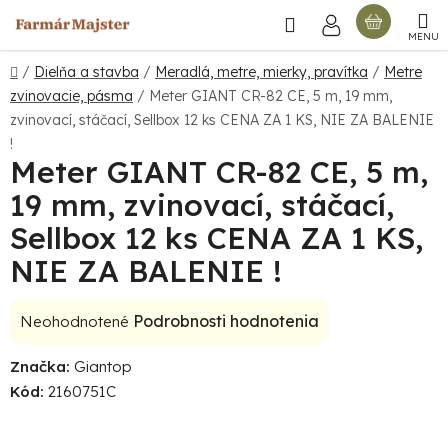
Prejsť
Hľadať
NÁKU
na
obsah
KOŠÍ
Domov
/
Dielňa a stavba
/
Meradlá, metre, mierky, pravítka
/
Metre
zvinovacie, pásma
/
Meter GIANT CR-82 CE, 5 m, 19 mm,
zvinovací, stáčací, Sellbox 12 ks
CENA ZA 1 KS, NIE ZA BALENIE
!
Meter GIANT CR-82 CE, 5 m,
19 mm, zvinovací, stáčací,
Sellbox 12 ks
CENA ZA 1 KS,
NIE ZA BALENIE !
Priemerné
Podrobnosti hodnotenia
Neohodnotené
hodnotenie
Značka:
Giantop
produktu
Kód:
2160751C
je
0,0
z