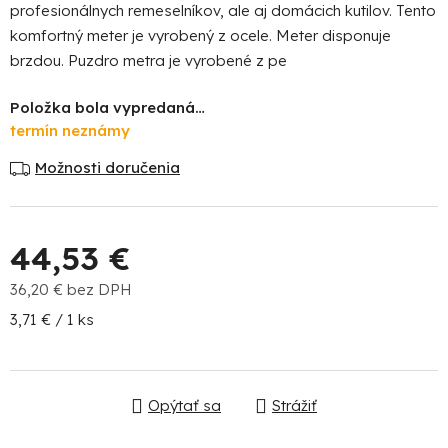
profesionálnych remeselníkov, ale aj domácich kutilov. Tento
komfortný meter je vyrobený z ocele. Meter disponuje
brzdou. Puzdro metra je vyrobené z pe
Položka bola vypredaná…
termín neznámy
Možnosti doručenia
Po
po
44,53 €
91
99
36,20 € bez DPH
(P
07
Jednotková cena:
3,71 € / 1 ks
17
Opýtať sa
Strážiť